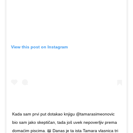
View this post on Instagram
Kada sam prvi put dotakao knjigu @tamarasimeonovic
bio sam jako skeptičan, tada još uvek nepoverljiv prema
domaćim piscima. 📖 Danas je ta ista Tamara vlasnica tri