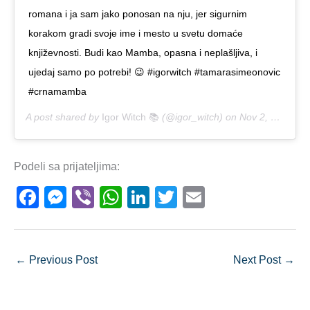
romana i ja sam jako ponosan na nju, jer sigurnim
korakom gradi svoje ime i mesto u svetu domaće
književnosti. Budi kao Mamba, opasna i neplašljiva, i
ujedaj samo po potrebi! 😉 #igorwitch #tamarasimeonovic
#crnamamba
A post shared by
Igor Witch 📚
(@igor_witch) on
Nov 2, 2018 at 5:02am PDT
Podeli sa prijateljima:
F
M
Vi
W
Li
T
E
a
e
b
h
n
wi
m
c
ss
er
at
k
tt
ail
e
e
s
e
er
←
Previous Post
Next Post
→
b
n
A
dI
o
g
p
n