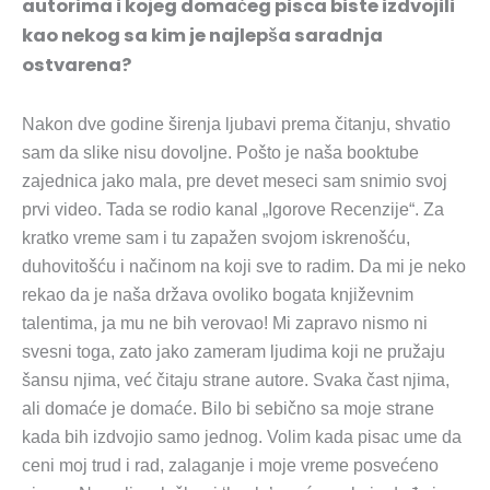
autorima i kojeg domaćeg pisca biste izdvojili
kao nekog sa kim je najlepša saradnja
ostvarena?
Nakon dve godine širenja ljubavi prema čitanju, shvatio
sam da slike nisu dovoljne. Pošto je naša booktube
zajednica jako mala, pre devet meseci sam snimio svoj
prvi video. Tada se rodio kanal „Igorove Recenzije“. Za
kratko vreme sam i tu zapažen svojom iskrenošću,
duhovitošću i načinom na koji sve to radim. Da mi je neko
rekao da je naša država ovoliko bogata književnim
talentima, ja mu ne bih verovao! Mi zapravo nismo ni
svesni toga, zato jako zameram ljudima koji ne pružaju
šansu njima, već čitaju strane autore. Svaka čast njima,
ali domaće je domaće. Bilo bi sebično sa moje strane
kada bih izdvojio samo jednog. Volim kada pisac ume da
ceni moj trud i rad, zalaganje i moje vreme posvećeno