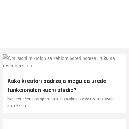
Kako kreatori sadržaja mogu da urede
funkcionalan kućni studio?
Neujednačena temperatura i loša akustika često uništavaju
snimke – i...