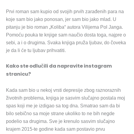
Prvi roman sam kupio od svojih prvih zarađenih para na
koje sam bio jako ponosan, jer sam bio jako mlad. U
pitanju je bio roman „Koliba“ autora Vilijema Pol Janga.
Pomoću pouka te knjige sam naučio dosta toga, najpre o
sebi, a i o drugima. Svaka knjiga pruža ljubav, do čoveka
je da li će tu ljubav prihvatiti.
Kako ste odlučili da napravite instagram
stranicu?
Kada sam bio u nekoj vrsti depresije zbog raznoraznih
životnih problema, knjiga je sasvim slučajno postala moj
spas koji me je izdigao sa tog dna. Smatrao sam da bi
bilo sebično sa moje strane ukoliko to ne bih negde
podelio sa drugima. Sve je krenulo sasvim slučajno
krajem 2015-te godine kada sam postavio prvu