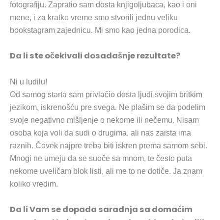
fotografiju. Zapratio sam dosta knjigoljubaca, kao i oni
mene, i za kratko vreme smo stvorili jednu veliku
bookstagram zajednicu. Mi smo kao jedna porodica.
Da li ste očekivali dosadašnje rezultate?
Ni u ludilu!
Od samog starta sam privlačio dosta ljudi svojim britkim
jezikom, iskrenošću pre svega. Ne plašim se da podelim
svoje negativno mišljenje o nekome ili nečemu. Nisam
osoba koja voli da sudi o drugima, ali nas zaista ima
raznih. Čovek najpre treba biti iskren prema samom sebi.
Mnogi ne umeju da se suoče sa mnom, te često puta
nekome uveličam blok listi, ali me to ne dotiče. Ja znam
koliko vredim.
Da li Vam se dopada saradnja sa domaćim