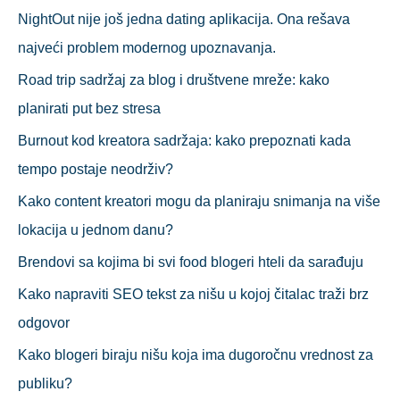
r
NightOut nije još jedna dating aplikacija. Ona rešava
:
najveći problem modernog upoznavanja.
Road trip sadržaj za blog i društvene mreže: kako
planirati put bez stresa
Burnout kod kreatora sadržaja: kako prepoznati kada
tempo postaje neodrživ?
Kako content kreatori mogu da planiraju snimanja na više
lokacija u jednom danu?
Brendovi sa kojima bi svi food blogeri hteli da sarađuju
Kako napraviti SEO tekst za nišu u kojoj čitalac traži brz
odgovor
Kako blogeri biraju nišu koja ima dugoročnu vrednost za
publiku?