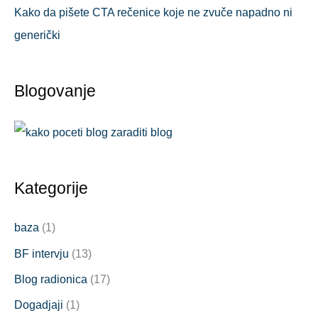
Kako da pišete CTA rečenice koje ne zvuče napadno ni
generički
Blogovanje
Kategorije
baza
(1)
BF intervju
(13)
Blog radionica
(17)
Dogadjaji
(1)