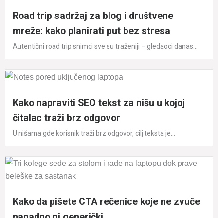
Road trip sadržaj za blog i društvene
mreže: kako planirati put bez stresa
Autentični road trip snimci sve su traženiji – gledaoci danas...
Kako napraviti SEO tekst za nišu u kojoj
čitalac traži brz odgovor
U nišama gde korisnik traži brz odgovor, cilj teksta je...
Kako da pišete CTA rečenice koje ne zvuče
napadno ni generički