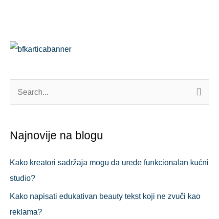
o
er
p
k
S
e
a
Najnovije na blogu
r
c
Kako kreatori sadržaja mogu da urede funkcionalan kućni
h
studio?
f
Kako napisati edukativan beauty tekst koji ne zvuči kao
o
reklama?