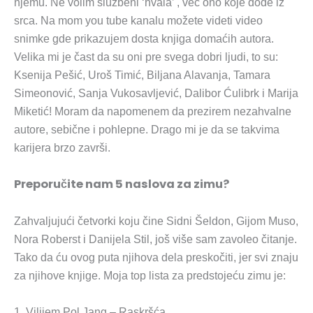
njemu. Ne volim službeni ‘hvala’ , već ono koje dođe iz
srca. Na mom you tube kanalu možete videti video
snimke gde prikazujem dosta knjiga domaćih autora.
Velika mi je čast da su oni pre svega dobri ljudi, to su:
Ksenija Pešić, Uroš Timić, Biljana Alavanja, Tamara
Simeonović, Sanja Vukosavljević, Dalibor Ćulibrk i Marija
Miketić! Moram da napomenem da prezirem nezahvalne
autore, sebične i pohlepne. Drago mi je da se takvima
karijera brzo završi.
Preporučite nam 5 naslova za zimu?
Zahvaljujući četvorki koju čine Sidni Šeldon, Gijom Muso,
Nora Roberst i Danijela Stil, još više sam zavoleo čitanje.
Tako da ću ovog puta njihova dela preskočiti, jer svi znaju
za njihove knjige. Moja top lista za predstojeću zimu je:
1. Vilijem Pol Jang – Raskršća.