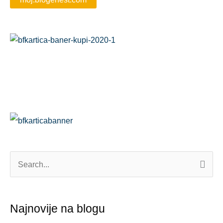
П
р
е
Najnovije na blogu
т