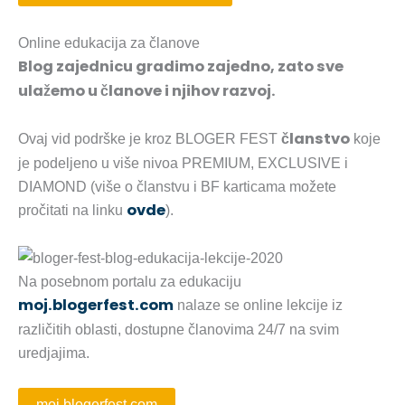
Online edukacija za članove
Blog zajednicu gradimo zajedno, zato sve
ulažemo u članove i njihov razvoj.
članstvo
Ovaj vid podrške je kroz BLOGER FEST
koje
je podeljeno u više nivoa PREMIUM, EXCLUSIVE i
DIAMOND (više o članstvu i BF karticama možete
ovde
pročitati na linku
).
Na posebnom portalu za edukaciju
moj.blogerfest.com
nalaze se online lekcije iz
različitih oblasti, dostupne članovima 24/7 na svim
uredjajima.
moj.blogerfest.com