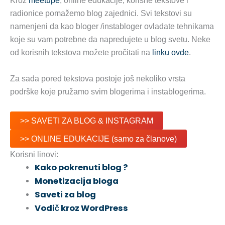
Kroz
meetupe
, online edukacije, korisne tekstove i
radionice pomažemo blog zajednici. Svi tekstovi su
namenjeni da kao bloger /instabloger ovladate tehnikama
koje su vam potrebne da napredujete u blog svetu. Neke
od korisnih tekstova možete pročitati na
linku ovde
.
Za sada pored tekstova postoje još nekoliko vrsta
podrške koje pružamo svim blogerima i instablogerima.
>> SAVETI ZA BLOG & INSTAGRAM
>> ONLINE EDUKACIJE (samo za članove)
Korisni linovi:
Kako pokrenuti blog ?
Monetizacija bloga
Saveti za blog
Vodič kroz WordPress