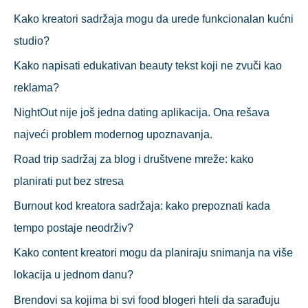
р
Kako kreatori sadržaja mogu da urede funkcionalan kućni
а
studio?
г
Kako napisati edukativan beauty tekst koji ne zvuči kao
а
reklama?
з
NightOut nije još jedna dating aplikacija. Ona rešava
а
najveći problem modernog upoznavanja.
:
Road trip sadržaj za blog i društvene mreže: kako
planirati put bez stresa
Burnout kod kreatora sadržaja: kako prepoznati kada
tempo postaje neodrživ?
Kako content kreatori mogu da planiraju snimanja na više
lokacija u jednom danu?
Brendovi sa kojima bi svi food blogeri hteli da sarađuju