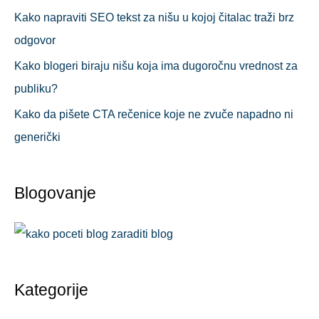
Kako napraviti SEO tekst za nišu u kojoj čitalac traži brz
odgovor
Kako blogeri biraju nišu koja ima dugoročnu vrednost za
publiku?
Kako da pišete CTA rečenice koje ne zvuče napadno ni
generički
Blogovanje
Kategorije