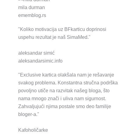
mila durman
ememblog.rs
"Koliko motivacija uz BFkarticu doprinosi
uspehu rezultat je naš SimaMed."
aleksandar simić
aleksandarsimic.info
"Exclusive kartica olakšala nam je rešavanje
svakog problema. Konstantna stručna podrška
povoljno utiče na razvitak našeg bloga, što
nama mnogo znači i uliva nam sigurnost.
Zahvaljujući njima postale smo deo familije
bloger-a."
Kafoholičarke