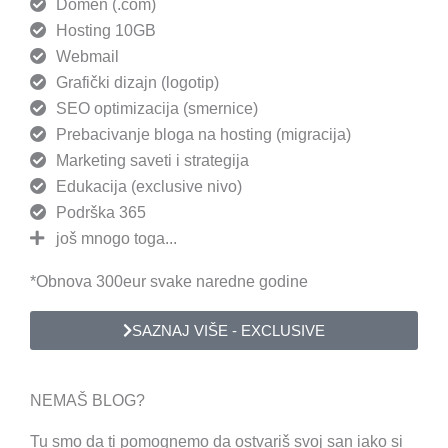
Domen (.com)
Hosting 10GB
Webmail
Grafički dizajn (logotip)
SEO optimizacija (smernice)
Prebacivanje bloga na hosting (migracija)
Marketing saveti i strategija
Edukacija (exclusive nivo)
Podrška 365
još mnogo toga...
*Obnova 300eur svake naredne godine
SAZNAJ VIŠE - EXCLUSIVE
NEMAŠ BLOG?
Tu smo da ti pomognemo da ostvariš svoj san iako si