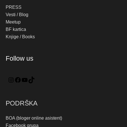
PRESS
Vesti / Blog
Meetup
BF kartica
Knjige / Books
Instagram
Facebook
YouTube
TikTok
Follow us
PODRŠKA
BOA (bloger online asistent)
Facebook grupa