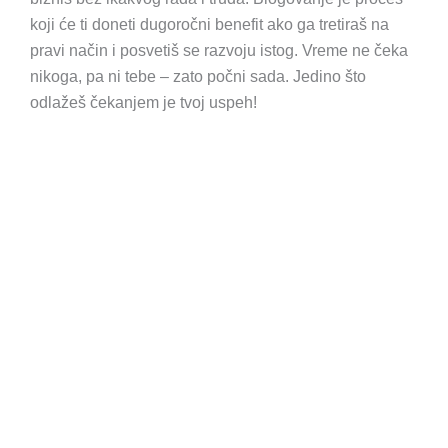
koji će ti doneti dugoročni benefit ako ga tretiraš na
pravi način i posvetiš se razvoju istog. Vreme ne čeka
nikoga, pa ni tebe – zato počni sada. Jedino što
odlažeš čekanjem je tvoj uspeh!