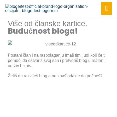
Пређи
Гла
на
изб
садржај
Više od članske kartice.
Budućnost bloga!
Postani član i na raspolaganju imaš tim ljudi koji će ti
pomoći da ostvariš svoj san i pretvoriš blog u realan i
održiv biznis.
Želiš da razviješ blog a ne znaš odakle da počneš?
Članarina za BLOGER FEST udruženje je na
godišnjem nivou. Članstvo važi od dana uplate
članarine i traje 12 meseci od tog datuma, zaključno sa
poslednjim danom poslednjeg meseca članstva.