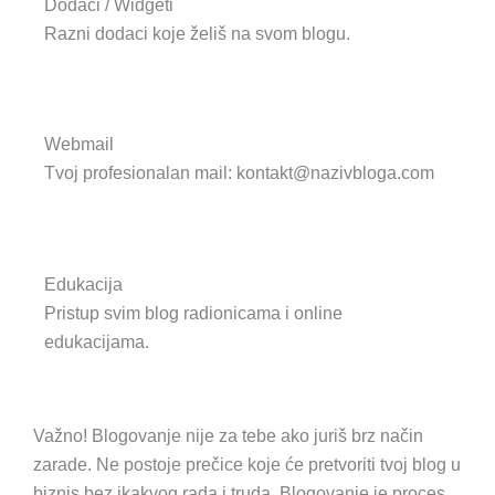
Dodaci / Widgeti
Razni dodaci koje želiš na svom blogu.
Webmail
Tvoj profesionalan mail: kontakt@nazivbloga.com
Edukacija
Pristup svim blog radionicama i online
edukacijama.
Važno!
Blogovanje nije za tebe ako juriš brz način
zarade. Ne postoje prečice koje će pretvoriti tvoj blog u
biznis bez ikakvog rada i truda. Blogovanje je proces