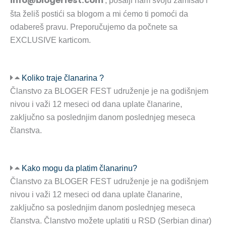
info@blogerfest.com
, pošalji nam svoju zamisao i
šta želiš postići sa blogom a mi ćemo ti pomoći da
odabereš pravu. Preporučujemo da počnete sa
EXCLUSIVE karticom.
Koliko traje članarina ?
Članstvo za BLOGER FEST udruženje je na godišnjem
nivou i važi 12 meseci od dana uplate članarine,
zaključno sa poslednjim danom poslednjeg meseca
članstva.
Kako mogu da platim članarinu?
Članstvo za BLOGER FEST udruženje je na godišnjem
nivou i važi 12 meseci od dana uplate članarine,
zaključno sa poslednjim danom poslednjeg meseca
članstva. Članstvo možete uplatiti u RSD (Serbian dinar)