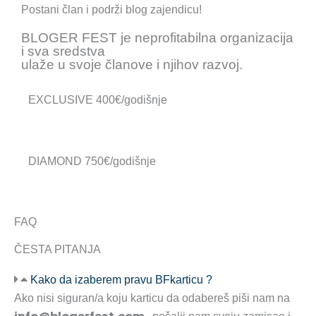
Postani član i podrži blog zajendicu!
BLOGER FEST je neprofitabilna organizacija
i sva sredstva
ulaže u svoje članove i njihov razvoj.
EXCLUSIVE 400€/godišnje
DIAMOND 750€/godišnje
FAQ
ČESTA PITANJA
Kako da izaberem pravu BFkarticu ?
Ako nisi siguran/a koju karticu da odabereš piši nam na