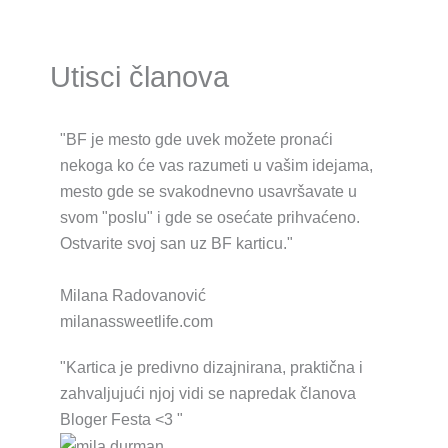
Utisci članova
"BF je mesto gde uvek možete pronaći
nekoga ko će vas razumeti u vašim idejama,
mesto gde se svakodnevno usavršavate u
svom "poslu" i gde se osećate prihvaćeno.
Ostvarite svoj san uz BF karticu."
Milana Radovanović
milanassweetlife.com
"Kartica je predivno dizajnirana, praktična i
zahvaljujući njoj vidi se napredak članova
Bloger Festa <3 "