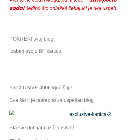
sada!
Jedino što odlažeš čekajući je tvoj uspeh.
POKRENI svoj blog!
Izaberi svoju BF karticu
EXCLUSIVE 400€ /godišnje
Sve što ti je potrebno za uspešan blog
Šta sve dobijam uz članstvo?