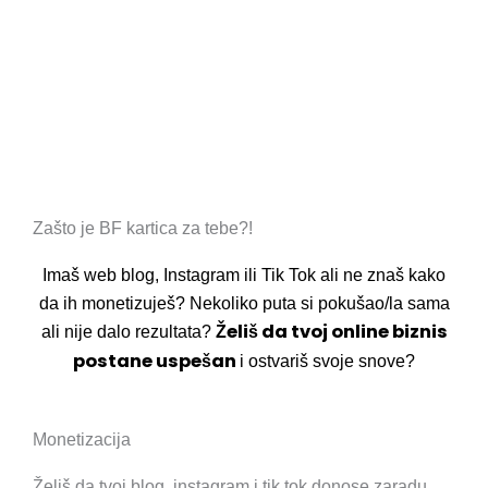
Exclusive
Članska karta može biti nivoa
ili
Diamond
a dostava članske karte na adresu je
GRATIS!
Zašto je BF kartica za tebe?!
Imaš web blog, Instagram ili Tik Tok ali ne znaš kako
da ih monetizuješ? Nekoliko puta si pokušao/la sama
Želiš da tvoj online biznis
ali nije dalo rezultata?
postane uspešan
i ostvariš svoje snove?
Monetizacija
Želiš da tvoj blog, instagram i tik tok donose zaradu