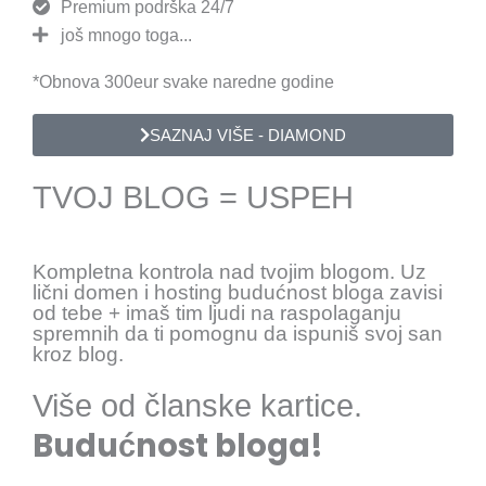
Premium podrška 24/7
još mnogo toga...
*Obnova 300eur svake naredne godine
SAZNAJ VIŠE - DIAMOND
TVOJ BLOG = USPEH
Kompletna kontrola nad tvojim blogom. Uz
lični domen i hosting budućnost bloga zavisi
od tebe + imaš tim ljudi na raspolaganju
spremnih da ti pomognu da ispuniš svoj san
kroz blog.
Više od članske kartice.
Budućnost bloga!