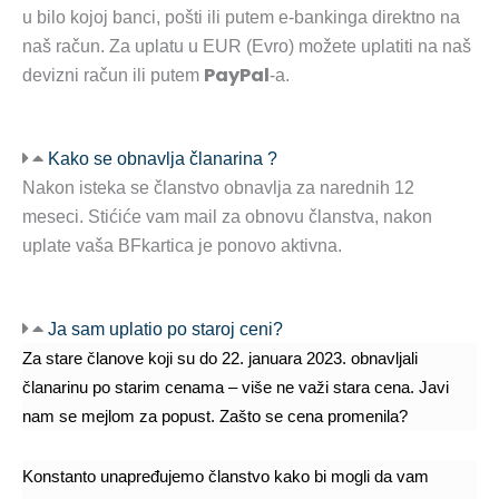
u bilo kojoj banci, pošti ili putem e-bankinga direktno na
naš račun. Za uplatu u EUR (Evro) možete uplatiti na naš
PayPal
devizni račun ili putem
-a.
Kako se obnavlja članarina ?
Nakon isteka se članstvo obnavlja za narednih 12
meseci. Stićiće vam mail za obnovu članstva, nakon
uplate vaša BFkartica je ponovo aktivna.
Ja sam uplatio po staroj ceni?
Za stare članove koji su do 22. januara 2023. obnavljali
članarinu po starim cenama – više ne važi stara cena. Javi
nam se mejlom za popust.
Zašto se cena promenila?
Konstanto unapređujemo članstvo kako bi mogli da vam