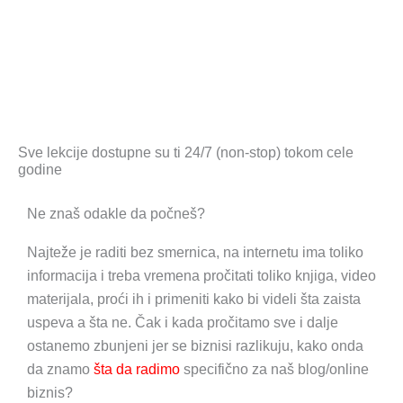
Sve lekcije dostupne su ti 24/7 (non-stop) tokom cele
godine
Ne znaš odakle da počneš?
Najteže je raditi bez smernica, na internetu ima toliko
informacija i treba vremena pročitati toliko knjiga, video
materijala, proći ih i primeniti kako bi videli šta zaista
uspeva a šta ne. Čak i kada pročitamo sve i dalje
ostanemo zbunjeni jer se biznisi razlikuju, kako onda
da znamo
šta da radimo
specifično za naš blog/online
biznis?