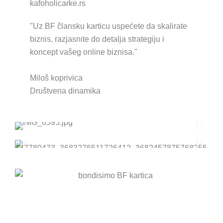
kafoholicarke.rs
"Uz BF člansku karticu uspećete da skalirate
biznis, razjasnite do detalja strategiju i
koncept vašeg online biznisa."
Miloš koprivica
Društvena dinamika