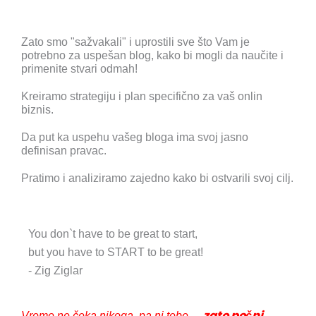
Zato smo "sažvakali" i uprostili sve što Vam je
potrebno za uspešan blog, kako bi mogli da naučite i
primenite stvari odmah!
Kreiramo strategiju i plan specifično za vaš onlin
biznis.
Da put ka uspehu vašeg bloga ima svoj jasno
definisan pravac.
Pratimo i analiziramo zajedno kako bi ostvarili svoj cilj.
You don`t have to be great to start,
but you have to START to be great!
- Zig Ziglar
zato počni
Vreme ne čeka nikoga, pa ni tebe –