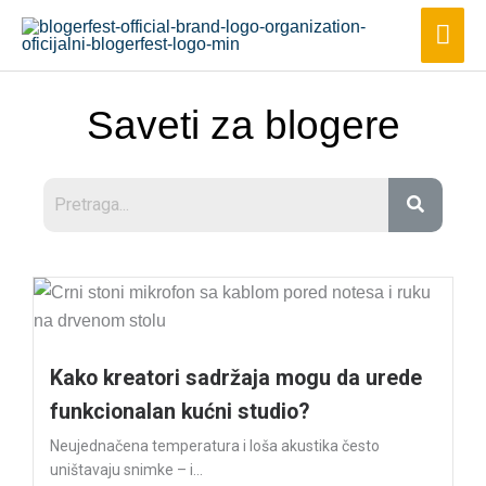
Skip
Mai
to
Men
content
Saveti za blogere
Kako kreatori sadržaja mogu da urede
funkcionalan kućni studio?
Neujednačena temperatura i loša akustika često
uništavaju snimke – i...