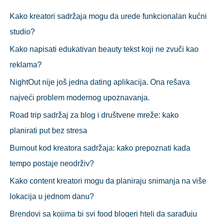
р
Kako kreatori sadržaja mogu da urede funkcionalan kućni
а
studio?
г
Kako napisati edukativan beauty tekst koji ne zvuči kao
а
reklama?
з
NightOut nije još jedna dating aplikacija. Ona rešava
а
najveći problem modernog upoznavanja.
:
Road trip sadržaj za blog i društvene mreže: kako
planirati put bez stresa
Burnout kod kreatora sadržaja: kako prepoznati kada
tempo postaje neodrživ?
Kako content kreatori mogu da planiraju snimanja na više
lokacija u jednom danu?
Brendovi sa kojima bi svi food blogeri hteli da sarađuju