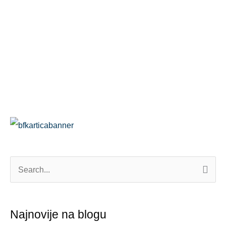
П
р
е
Najnovije na blogu
т