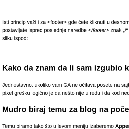
Isti princip važi i za <footer> gde ćete kliknuti u desn
postavljate ispred poslednje naredbe
</footer>
znak „/“
sliku ispod:
Kako da znam da li sam izgubio k
Jednostavno, ukoliko vam GA ne očitava posete na sajt
pixel grešku logično je da nešto nije u redu i da kod ne
Mudro biraj temu za blog na poče
Temu biramo tako što u levom meniju izaberemo
Appe