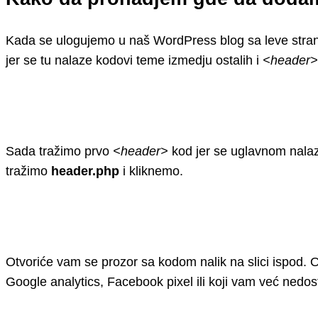
Kada se ulogujemo u naš WordPress blog sa leve stra
jer se tu nalaze kodovi teme izmedju ostalih i
<header>
Sada tražimo prvo
<header>
kod jer se uglavnom nalaz
tražimo
header.php
i kliknemo.
Otvoriće vam se prozor sa kodom nalik na slici ispo
Google analytics, Facebook pixel ili koji vam već nedos