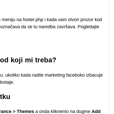
om meniju na footer.php i kada vam otvori prozor kod
 označava da se tu naredba završava. Pogledajte
od koji mi treba?
u, ukoliko kada radite marketing faceboko izbacuje
dostaje.
tku
rance > Themes
a onda kliknemo na dugme
Add