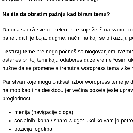
Na šta da obratim pažnju kad biram temu?
Da ona sadrži sve one elemente koje želiš na svom blogu.
baner, da li je boja, dugme, način na koji se prikazuju po
Testiraj teme
pre nego počneš sa blogovanjem, razmisl
ostaneš pri toj temi koju odabereš duže vreme *osim ukol
nužne da se promene a trenutna wordpress tema više ne 
Par stvari koje mogu olakšati izbor wordpress teme je 
na mob kao i na desktopu jer većina poseta jeste uprav
preglednost:
menija (navigacije bloga)
socialnih ikona / share widget ukoliko vam je potr
pozicija logotipa