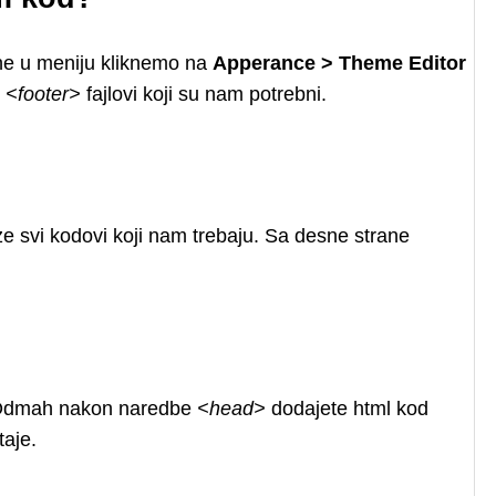
ne u meniju kliknemo na
Apperance > Theme Editor
 <footer>
fajlovi koji su nam potrebni.
e svi kodovi koji nam trebaju. Sa desne strane
d. Odmah nakon naredbe
<head>
dodajete html kod
taje.