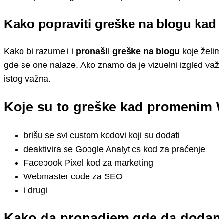
Kako popraviti greške na blogu ka
Kako bi razumeli i
pronašli greške na blogu
koje želi
gde se one nalaze. Ako znamo da je vizuelni izgled važa
istog važna.
Koje su to greške kad promenim
brišu se svi custom kodovi koji su dodati
deaktivira se Google Analytics kod za praćenje
Facebook Pixel kod za marketing
Webmaster code za SEO
i drugi
Kako da pronadjem gde da doda