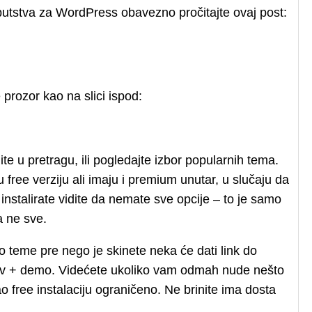
uputstva za WordPress obavezno pročitajte ovaj post:
rozor kao na slici ispod:
e u pretragu, ili pogledajte izbor popularnih tema.
ee verziju ali imaju i premium unutar, u slučaju da
stalirate vidite da nemate sve opcije – to je samo
a ne sve.
o teme pre nego je skinete neka će dati link do
iv + demo. Videćete ukoliko vam odmah nude nešto
o free instalaciju ograničeno. Ne brinite ima dosta