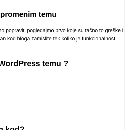
d promenim temu
mo popraviti pogledajmo prvo koje su tačno to greške i
n kod bloga zamislite tek koliko je funkcionalnost
 WordPress temu ?
m kod?