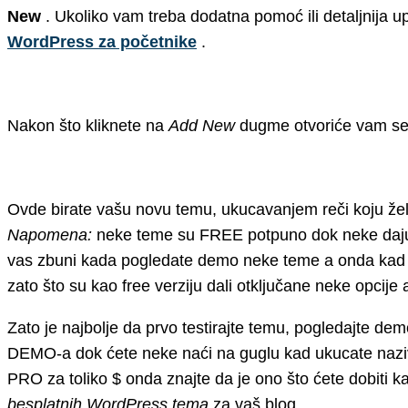
New
. Ukoliko vam treba dodatna pomoć ili detaljnija 
WordPress za početnike
.
Nakon što kliknete na
Add New
dugme otvoriće vam se p
Ovde birate vašu novu temu, ukucavanjem reči koju želit
Napomena:
neke teme su FREE potpuno dok neke daju fr
vas zbuni kada pogledate demo neke teme a onda kad in
zato što su kao free verziju dali otključane neke opcije 
Zato je najbolje da prvo testirajte temu, pogledajte dem
DEMO-a dok ćete neke naći na guglu kad ukucate naz
PRO za toliko $ onda znajte da je ono što ćete dobiti ka
besplatnih WordPress tema
za vaš blog.