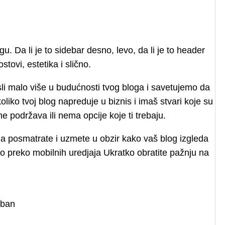
 Da li je to sidebar desno, levo, da li je to header
stovi, estetika i slično.
i malo više u budućnosti tvog bloga i savetujemo da
iko tvoj blog napreduje u biznis i imaš stvari koje su
podržava ili nema opcije koje ti trebaju.
da posmatrate i uzmete u obzir kako vaš blog izgleda
o preko mobilnih uredjaja Ukratko obratite pažnju na
eban