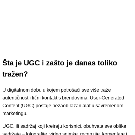
Šta je UGC i zašto je danas toliko
tražen?
U digitalnom dobu u kojem potrošači sve više traže
autentičnost i lični kontakt s brendovima, User-Generated
Content (UGC) postaje nezaobilazan alat u savremenom
marketingu.
UGC, ili sadržaj koji kreiraju korisnici, obuhvata sve oblike
sadržaja – fotografije, video snimke, recenzije, komentare i