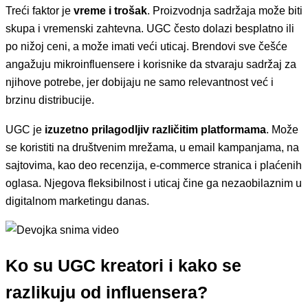
Treći faktor je
vreme i trošak
. Proizvodnja sadržaja može biti
skupa i vremenski zahtevna. UGC često dolazi besplatno ili
po nižoj ceni, a može imati veći uticaj. Brendovi sve češće
angažuju mikroinfluensere i korisnike da stvaraju sadržaj za
njihove potrebe, jer dobijaju ne samo relevantnost već i
brzinu distribucije.
UGC je
izuzetno prilagodljiv različitim platformama
. Može
se koristiti na društvenim mrežama, u email kampanjama, na
sajtovima, kao deo recenzija, e-commerce stranica i plaćenih
oglasa. Njegova fleksibilnost i uticaj čine ga nezaobilaznim u
digitalnom marketingu danas.
Ko su UGC kreatori i kako se
razlikuju od influensera?