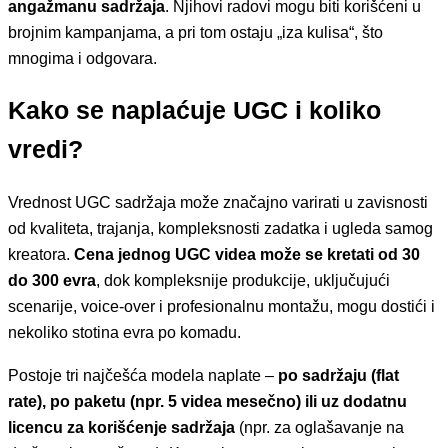
angažmanu sadržaja
. Njihovi radovi mogu biti korišćeni u
brojnim kampanjama, a pri tom ostaju „iza kulisa“, što
mnogima i odgovara.
Kako se naplaćuje UGC i koliko
vredi?
Vrednost UGC sadržaja može značajno varirati u zavisnosti
od kvaliteta, trajanja, kompleksnosti zadatka i ugleda samog
kreatora.
Cena jednog UGC videa može se kretati od 30
do 300 evra
, dok kompleksnije produkcije, uključujući
scenarije, voice-over i profesionalnu montažu, mogu dostići i
nekoliko stotina evra po komadu.
Postoje tri najčešća modela naplate –
po sadržaju (flat
rate), po paketu (npr. 5 videa mesečno) ili uz dodatnu
licencu za korišćenje sadržaja
(npr. za oglašavanje na