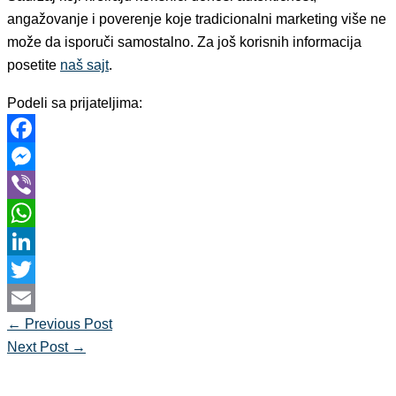
angažovanje i poverenje koje tradicionalni marketing više ne
može da isporuči samostalno. Za još korisnih informacija
posetite
naš sajt
.
Podeli sa prijateljima:
Facebook
Messenger
Viber
WhatsApp
LinkedIn
Twitter
←
Previous Post
Email
Next Post
→