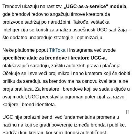
Trendovi ukazuju na rast tzv.
„UGC-as-a-service“ modela
,
gde brendovi redovno angažuju timove kreatora da
proizvode sadržaj po narudžbini. Takođe, veštačka
inteligencija se koristi za analizu uspešnosti UGC sadržaja –
što dodatno unapređuje strategije i optimizaciju.
Neke platforme poput
TikToka
i Instagrama već uvode
specifične alate za brendove i kreatore UGC-a
,
olakšavajući saradnju, zaštitu autorskih prava i plaćanja.
Očekuje se i sve veći broj mikro i nano kreatora koji će dobiti
priliku da sarađuju sa brendovima na osnovu kvaliteta, a ne
broja pratilaca. Za kreatore i brendove koji se sada uključe u
ovaj model, UGC predstavlja ogroman potencijal za razvoj
karijere i brend identiteta.
UGC nije prolazni trend, već fundamentalna promena u
načinu na koji se gradi poverenje između brenda i publike.
Sadržaj koji kreiraju korisnici donosi autentičnost,