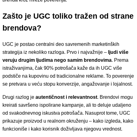
Zašto je UGC toliko tražen od strane
brendova?
UGC je postao centralni deo savremenih marketinških
strategija iz nekoliko razloga. Prvo i najvažnije –
ljudi više
veruju drugim ljudima nego samim brendovima
. Prema
istraživanjima, čak 90% potrošača kaže da ih UGC više
podstiče na kupovinu od tradicionalne reklame. To poverenje
se pretvara u veću stopu konverzije, angažovanje i lojalnost.
Drugi razlog je
autentičnost i relevantnost
. Brendovi mogu
kreirati savršeno ispolirane kampanje, ali to deluje udaljeno
od svakodnevnog iskustva potrošača. Nasuprot tome, UGC
prikazuje proizvod u realnom okruženju – kako izgleda, kako
funkcioniše i kako korisnik doživljava njegovu vrednost.