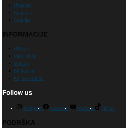
Učesnici
Sponzori
Galerija
INFORMACIJE
PRESS
Vesti / Blog
Meetup
BF kartica
Knjige / Books
Follow us
Instagram
Facebook
YouTube
TikTok
PODRŠKA