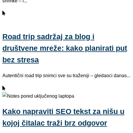
snimke – i...
Road trip sadržaj za blog i
društvene mreže: kako planirati put
bez stresa
Autentični road trip snimci sve su traženiji – gledaoci danas...
Kako napraviti SEO tekst za nišu u
kojoj čitalac traži brz odgovor