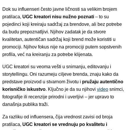
Dok su influenseri često javne ličnosti sa velikim brojem
pratilaca,
UGC kreatori nisu nužno poznati
– to su
pojedinci koji kreiraju sadržaj za brendove, ali bez potrebe
da budu prepoznatljivi. Njihov zadatak je da stvore
kvalitetan, autentičan sadržaj koji brend može koristiti u
promociji. Njihov fokus nije na promociji putem sopstvenih
profila, već na kreiranju za potrebe klijenata.
UGC kreatori su veoma vešti u snimanju, editovanju i
storytellingu. Oni razumeju ciljeve brenda, znaju kako da
predstave proizvod u stvarnom životu i
pružaju autentično
korisničko iskustvo
. Ključno je da su njihovi
video
snimci,
fotografije ili recenzije prirodni i uverljivi – jer upravo to
današnja publika traži.
Za razliku od influensera, čija vrednost zavisi od broja
pratilaca,
UGC kreatori se vrednuju po kvalitetu i