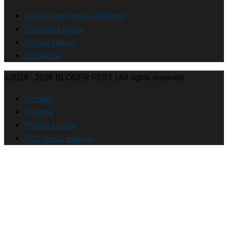
BOA (bloger online asistent)
Facebook grupa
Korisni linkovi
Edukacija
©2018 - 2026
BLOGER FEST
| All rights reserved
Kontakt
O nama
Pravila i uslovi
FAQ (česta pitanja)