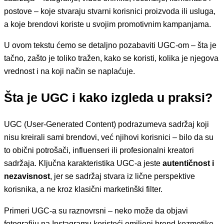
postove – koje stvaraju stvarni korisnici proizvoda ili usluga,
a koje brendovi koriste u svojim promotivnim kampanjama.
U ovom tekstu ćemo se detaljno pozabaviti UGC-om – šta je
tačno, zašto je toliko tražen, kako se koristi, kolika je njegova
vrednost i na koji način se naplaćuje.
Šta je UGC i kako izgleda u praksi?
UGC (User-Generated Content) podrazumeva sadržaj koji
nisu kreirali sami brendovi, već njihovi korisnici – bilo da su
to obični potrošači, influenseri ili profesionalni kreatori
sadržaja. Ključna karakteristika UGC-a jeste
autentičnost i
nezavisnost
, jer se sadržaj stvara iz lične perspektive
korisnika, a ne kroz klasični marketinški filter.
Primeri UGC-a su raznovrsni – neko može da objavi
fotografiju na Instagramu koristeći omiljeni brend kozmetike,