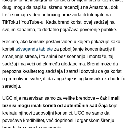
drugi mogu da napišu iskrenu recenziju na Amazonu, dok
treći snimaju video unboxing proizvoda ili tutorijale na
TikToku i YouTube-u. Kada brend koristi ovaj sadržaj na
svojim kanalima, to dodatno pojačava poverenje publike.
Recimo, ako korisnik postavi video u kojem prikazuje kako
koristi
ašvaganda tablete
za poboljšanje koncentracije ili
smanjenje stresa, i to snimi bez scenarija i montaže, taj
sadržaj ima veći odjek među gledaocima. Brend može da
prepozna kvalitet tog sadržaja i zatraži dozvolu da ga koristi
u promotivne svrhe, ili da angažuje istog korisnika za buduću
saradnju.
UGC nije rezervisan samo za velike brendove – čak
i mali
biznisi mogu imati koristi od autentičnih sadržaja
koje
kreiraju njihovi zadovoljni korisnici. UGC ne samo da
povećava kredibilitet, već doprinosi i organskom širenju
brenda kroz mreže poverenja.