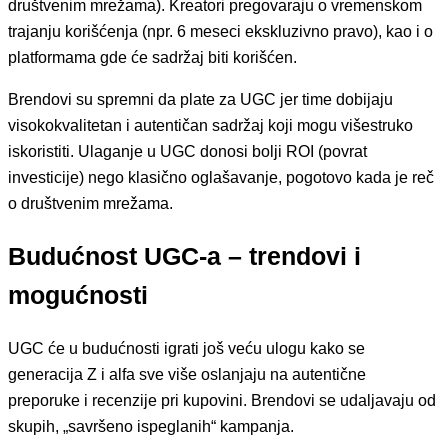
društvenim mrežama). Kreatori pregovaraju o vremenskom
trajanju korišćenja (npr. 6 meseci ekskluzivno pravo), kao i o
platformama gde će sadržaj biti korišćen.
Brendovi su spremni da plate za UGC jer time dobijaju
visokokvalitetan i autentičan sadržaj koji mogu višestruko
iskoristiti. Ulaganje u UGC donosi bolji ROI (povrat
investicije) nego klasično oglašavanje, pogotovo kada je reč
o društvenim mrežama.
Budućnost UGC-a – trendovi i
mogućnosti
UGC će u budućnosti igrati još veću ulogu kako se
generacija Z i alfa sve više oslanjaju na autentične
preporuke i recenzije pri kupovini. Brendovi se udaljavaju od
skupih, „savršeno ispeglanih“ kampanja.