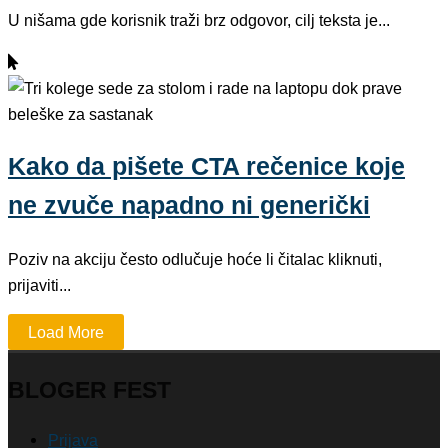
U nišama gde korisnik traži brz odgovor, cilj teksta je...
Kako da pišete CTA rečenice koje
ne zvuče napadno ni generički
Poziv na akciju često odlučuje hoće li čitalac kliknuti,
prijaviti...
Load More
BLOGER FEST
Prijava