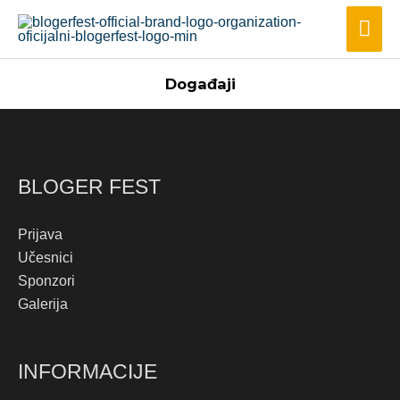
Пређи
Гла
на
изб
садржај
Događaji
BLOGER FEST
Prijava
Učesnici
Sponzori
Galerija
INFORMACIJE