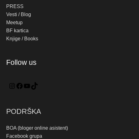
PRESS
Vesti / Blog
Meetup
BF kartica
Knjige / Books
Instagram
Facebook
YouTube
TikTok
Follow us
PODRŠKA
BOA (bloger online asistent)
Facebook grupa