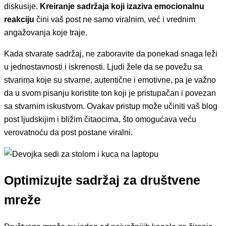
diskusije.
Kreiranje sadržaja koji izaziva emocionalnu
reakciju
čini vaš post ne samo viralnim, već i vrednim
angažovanja koje traje.
Kada stvarate sadržaj, ne zaboravite da ponekad snaga leži
u jednostavnosti i iskrenosti. Ljudi žele da se povežu sa
stvarima koje su stvarne, autentične i emotivne, pa je važno
da u svom pisanju koristite ton koji je pristupačan i povezan
sa stvarnim iskustvom. Ovakav pristup može učiniti vaš blog
post ljudskijim i bližim čitaocima, što omogućava veću
verovatnoću da post postane viralni.
Optimizujte sadržaj za društvene
mreže