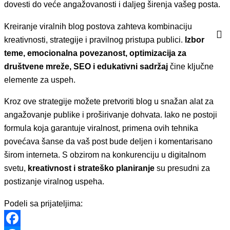
dovesti do veće angažovanosti i daljeg širenja vašeg postа.
Kreiranje viralnih blog postova zahteva kombinaciju
kreativnosti, strategije i pravilnog pristupa publici.
Izbor
teme, emocionalna povezanost, optimizacija za
društvene mreže, SEO i edukativni sadržaj
čine ključne
elemente za uspeh.
Kroz ove strategije možete pretvoriti blog u snažan alat za
angažovanje publike i proširivanje dohvata. Iako ne postoji
formula koja garantuje viralnost, primena ovih tehnika
povećava šanse da vaš post bude deljen i komentarisano
širom interneta. S obzirom na konkurenciju u digitalnom
svetu,
kreativnost i strateško planiranje
su presudni za
postizanje viralnog uspeha.
Podeli sa prijateljima: