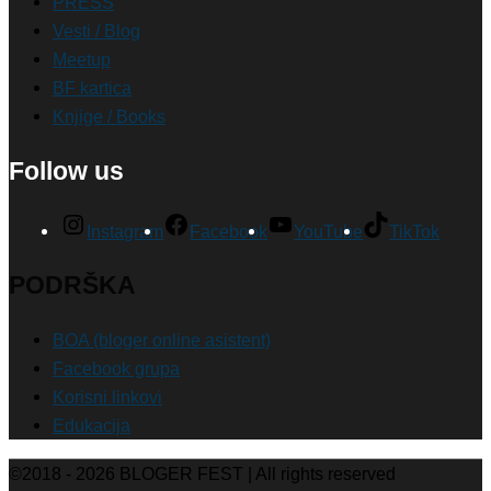
PRESS
Vesti / Blog
Meetup
BF kartica
Knjige / Books
Follow us
Instagram
Facebook
YouTube
TikTok
PODRŠKA
BOA (bloger online asistent)
Facebook grupa
Korisni linkovi
Edukacija
©2018 - 2026
BLOGER FEST
| All rights reserved