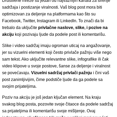
Društvene mreže su jedan od najvažnijih kanala za širenje
sadržaja i postizanje viralnosti. Vaš blog post mora biti
optimizovan za deljenje na platformama kao što su
Facebook, Twitter, Instagram ili LinkedIn. To znači da bi
trebalo da uključite
privlačne naslove, slike, i pozive na
akciju
koji pozivaju ljude da podele post ili komentarišu.
Slike i video sadržaj imaju ogroman uticaj na angažovanje,
jer su vizuelni elementi koji često privlače pažnju više nego
sam tekst. Ako uključite relevantne slike, infografike ili čak
video klipove u svoje postove, šanse za deljenje i viralnost
se povećavaju.
Vizuelni sadržaj privlači pažnju
i čini vaš
post zanimljivijim, čime podstiče ljude da ga podele sa
svojim prijateljima.
Poziv na akciju je još jedan ključan element. Na kraju
svakog blog posta, pozovite svoje čitaoce da podele sadržaj
sa prijateljima ili komentarišu svoje mišljenje. Ovaj