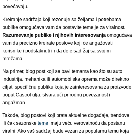
povećavaju.
Kreiranje sadržaja koji rezonuje sa željama i potrebama
publike omogućava vam da postavite temelje za viralnost.
Razumevanje publike i njihovih interesovanja
omogućava
vam da precizno kreirate postove koji će angažovati
korisnike i podstaknuti ih da dele sadržaj sa svojim
mrežama.
Na primer, blog post koji se bavi temama kao što su auto
industrija, mehanika ili automobilska oprema može direktno
ciljati specifičnu publiku koja je zainteresovana za proizvode
poput Castrol ulja, stvarajući prirodnu povezanost i
angažman.
Takođe, blog postovi koji prate aktuelne događaje, trendove
ili čak sezonske
teme
imaju veću verovatnoću da postanu
viralni. Ako vaš sadržaj bude vezan za popularnu temu koja