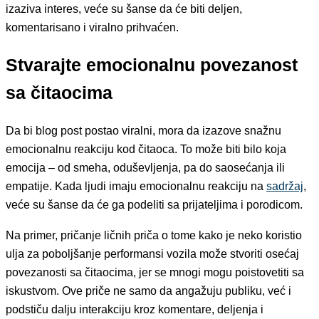
izaziva interes, veće su šanse da će biti deljen,
komentarisano i viralno prihvaćen.
Stvarajte emocionalnu povezanost
sa čitaocima
Da bi blog post postao viralni, mora da izazove snažnu
emocionalnu reakciju kod čitaoca. To može biti bilo koja
emocija – od smeha, oduševljenja, pa do saosećanja ili
empatije. Kada ljudi imaju emocionalnu reakciju na
sadržaj
,
veće su šanse da će ga podeliti sa prijateljima i porodicom.
Na primer, pričanje ličnih priča o tome kako je neko koristio
ulja za poboljšanje performansi vozila može stvoriti osećaj
povezanosti sa čitaocima, jer se mnogi mogu poistovetiti sa
iskustvom. Ove priče ne samo da angažuju publiku, već i
podstiču dalju interakciju kroz komentare, deljenja i