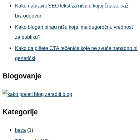
Kako napraviti SEO tekst za nišu u kojoj čitalac traži
brz odgovor
Kako blogeri biraju nišu koja ima dugoročnu vrednost
za publiku?
Kako da pišete CTA rečenice koje ne zvuče napadno ni
generički
Blogovanje
Kategorije
baza
(1)