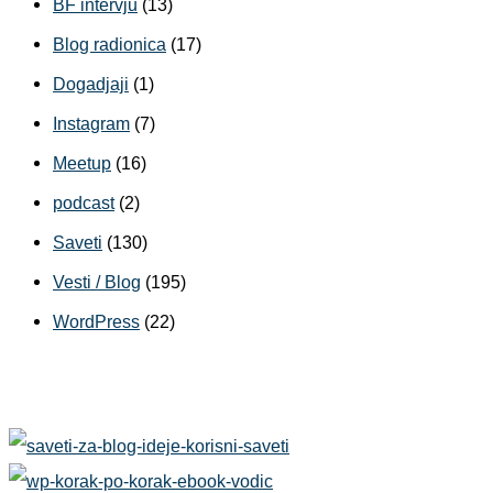
BF intervju
(13)
Blog radionica
(17)
Dogadjaji
(1)
Instagram
(7)
Meetup
(16)
podcast
(2)
Saveti
(130)
Vesti / Blog
(195)
WordPress
(22)