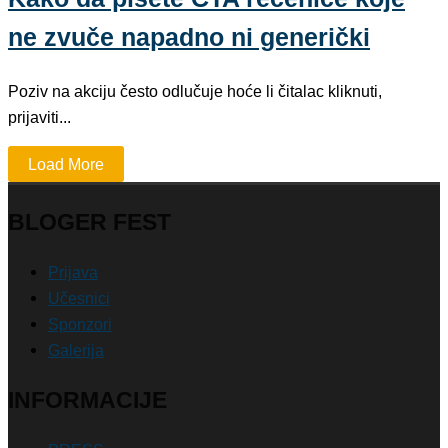
ne zvuče napadno ni generički
Poziv na akciju često odlučuje hoće li čitalac kliknuti,
prijaviti...
Load More
BLOGER FEST
Prijava
Učesnici
Sponzori
Galerija
INFORMACIJE