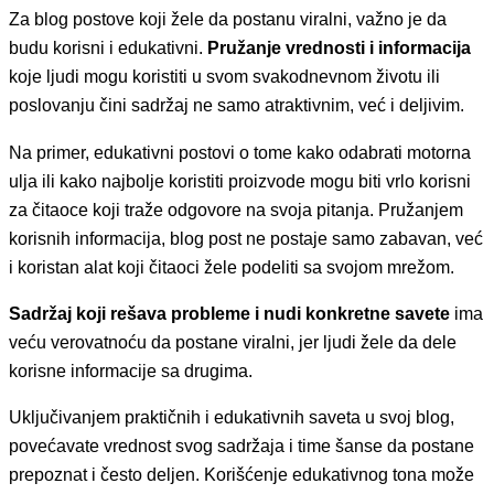
Za blog postove koji žele da postanu viralni, važno je da
budu korisni i edukativni.
Pružanje vrednosti i informacija
koje ljudi mogu koristiti u svom svakodnevnom životu ili
poslovanju čini sadržaj ne samo atraktivnim, već i deljivim.
Na primer, edukativni postovi o tome kako odabrati motorna
ulja ili kako najbolje koristiti proizvode mogu biti vrlo korisni
za čitaoce koji traže odgovore na svoja pitanja. Pružanjem
korisnih informacija, blog post ne postaje samo zabavan, već
i koristan alat koji čitaoci žele podeliti sa svojom mrežom.
Sadržaj koji rešava probleme i nudi konkretne savete
ima
veću verovatnoću da postane viralni, jer ljudi žele da dele
korisne informacije sa drugima.
Uključivanjem praktičnih i edukativnih saveta u svoj blog,
povećavate vrednost svog sadržaja i time šanse da postane
prepoznat i često deljen. Korišćenje edukativnog tona može