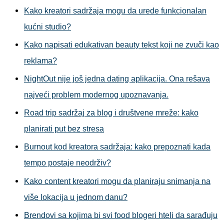
Kako kreatori sadržaja mogu da urede funkcionalan
kućni studio?
Kako napisati edukativan beauty tekst koji ne zvuči kao
reklama?
NightOut nije još jedna dating aplikacija. Ona rešava
najveći problem modernog upoznavanja.
Road trip sadržaj za blog i društvene mreže: kako
planirati put bez stresa
Burnout kod kreatora sadržaja: kako prepoznati kada
tempo postaje neodrživ?
Kako content kreatori mogu da planiraju snimanja na
više lokacija u jednom danu?
Brendovi sa kojima bi svi food blogeri hteli da sarađuju