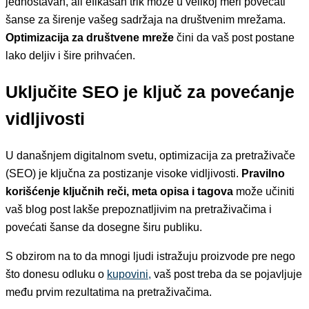
jednostavan, ali efikasan trik može u velikoj meri povećati
šanse za širenje vašeg sadržaja na društvenim mrežama.
Optimizacija za društvene mreže
čini da vaš post postane
lako deljiv i šire prihvaćen.
Uključite SEO je ključ za povećanje
vidljivosti
U današnjem digitalnom svetu, optimizacija za pretraživače
(SEO) je ključna za postizanje visoke vidljivosti.
Pravilno
korišćenje ključnih reči, meta opisa i tagova
može učiniti
vaš blog post lakše prepoznatljivim na pretraživačima i
povećati šanse da dosegne širu publiku.
S obzirom na to da mnogi ljudi istražuju proizvode pre nego
što donesu odluku o
kupovini,
vaš post treba da se pojavljuje
među prvim rezultatima na pretraživačima.