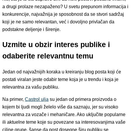
a drugi prolaze nezapaženo? U svetu prepunom informacija i
konkurencije, najvažnija je sposobnost da se stvori sadržaj
koji je ne samo relevantan, već i dovoljno privlačan da
podstakne deljenje i širenje.
Uzmite u obzir interes publike i
odaberite relevantnu temu
Jedan od najvažnijih koraka u kreiranju blog posta koji će
postati viralan jeste odabir teme koja je u trendu i koja je
relevantna za vašu publiku.
Na primer,
Castrol ulja
su jedan od primera proizvoda o
kojem bi ljudi mogli želelo više da saznaju, jer su visoko
relevantna za vozače i mehaničare. Ako uključite popularne
ili aktuelne teme koje su povezane sa interesovanjima vaše
ciljne grupe, šanse da post dosegne širu publiku se