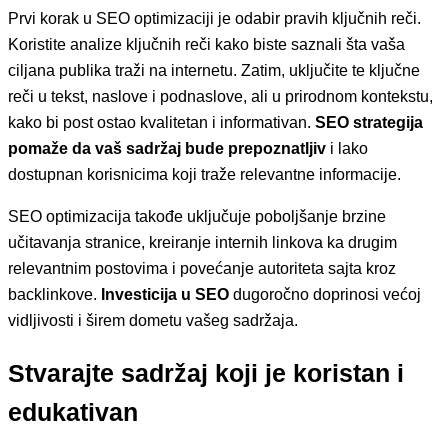
Prvi korak u SEO optimizaciji je odabir pravih ključnih reči.
Koristite analize ključnih reči kako biste saznali šta vaša
ciljana publika traži na internetu. Zatim, uključite te ključne
reči u tekst, naslove i podnaslove, ali u prirodnom kontekstu,
kako bi post ostao kvalitetan i informativan.
SEO strategija
pomaže da vaš sadržaj bude prepoznatljiv
i lako
dostupnan korisnicima koji traže relevantne informacije.
SEO optimizacija takođe uključuje poboljšanje brzine
učitavanja stranice, kreiranje internih linkova ka drugim
relevantnim postovima i povećanje autoriteta sajta kroz
backlinkove.
Investicija u SEO
dugoročno doprinosi većoj
vidljivosti i širem dometu vašeg sadržaja.
Stvarajte sadržaj koji je koristan i
edukativan