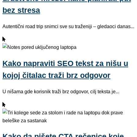
bez stresa
Autentični road trip snimci sve su traženiji – gledaoci danas...
Kako napraviti SEO tekst za nišu u
kojoj čitalac traži brz odgovor
U nišama gde korisnik traži brz odgovor, cilj teksta je...
Kako da pišete CTA rečenice koje