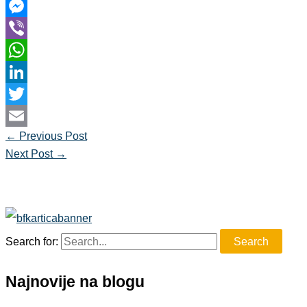
Facebook
Messenger
Viber
WhatsApp
LinkedIn
Twitter
←
Previous Post
Email
Next Post
→
Search for:
Najnovije na blogu