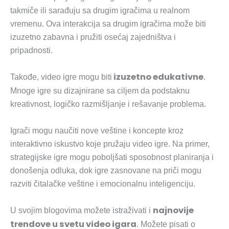
takmiče ili sarađuju sa drugim igračima u realnom
vremenu. Ova interakcija sa drugim igračima može biti
izuzetno zabavna i pružiti osećaj zajedništva i
pripadnosti.
izuzetno edukativne
Takođe, video igre mogu biti
.
Mnoge igre su dizajnirane sa ciljem da podstaknu
kreativnost, logičko razmišljanje i rešavanje problema.
Igrači mogu naučiti nove veštine i koncepte kroz
interaktivno iskustvo koje pružaju video igre. Na primer,
strategijske igre mogu poboljšati sposobnost planiranja i
donošenja odluka, dok igre zasnovane na priči mogu
razviti čitalačke veštine i emocionalnu inteligenciju.
najnovije
U svojim blogovima možete istraživati i
trendove u svetu video igara
. Možete pisati o