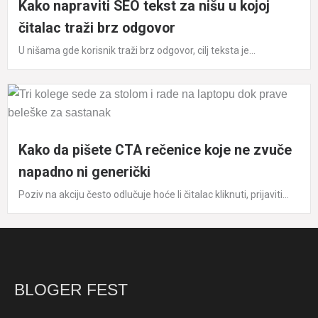
Kako napraviti SEO tekst za nišu u kojoj
čitalac traži brz odgovor
U nišama gde korisnik traži brz odgovor, cilj teksta je...
Kako da pišete CTA rečenice koje ne zvuče
napadno ni generički
Poziv na akciju često odlučuje hoće li čitalac kliknuti, prijaviti...
BLOGER FEST