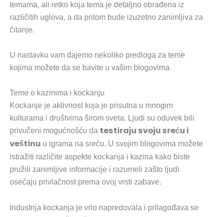
temama, ali retko koja tema je detaljno obrađena iz
različitih uglova, a da pritom bude izuzetno zanimljiva za
čitanje.
U nastavku vam dajemo nekoliko predloga za teme
kojima možete da se bavite u vašim blogovima.
Teme o kazinima i kockanju
Kockanje je aktivnost koja je prisutna u mnogim
kulturama i društvima širom sveta. Ljudi su oduvek bili
testiraju svoju sreću i
privučeni mogućnošću da
veštinu
u igrama na sreću. U svojim blogovima možete
istražiti različite aspekte kockanja i kazina kako biste
pružili zanimljive informacije i razumeli zašto ljudi
osećaju privlačnost prema ovoj vrsti zabave.
Industrija kockanja je vrlo napredovala i prilagođava se