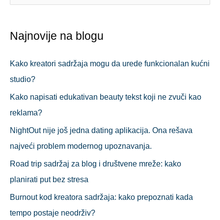
р
е
Najnovije na blogu
т
р
Kako kreatori sadržaja mogu da urede funkcionalan kućni
а
studio?
г
Kako napisati edukativan beauty tekst koji ne zvuči kao
а
reklama?
з
NightOut nije još jedna dating aplikacija. Ona rešava
а
najveći problem modernog upoznavanja.
:
Road trip sadržaj za blog i društvene mreže: kako
planirati put bez stresa
Burnout kod kreatora sadržaja: kako prepoznati kada
tempo postaje neodrživ?