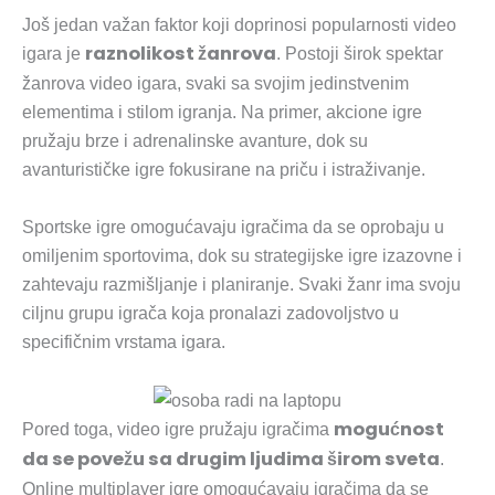
Još jedan važan faktor koji doprinosi popularnosti video
raznolikost žanrova
igara je
. Postoji širok spektar
žanrova video igara, svaki sa svojim jedinstvenim
elementima i stilom igranja. Na primer, akcione igre
pružaju brze i adrenalinske avanture, dok su
avanturističke igre fokusirane na priču i istraživanje.
Sportske igre omogućavaju igračima da se oprobaju u
omiljenim sportovima, dok su strategijske igre izazovne i
zahtevaju razmišljanje i planiranje. Svaki žanr ima svoju
ciljnu grupu igrača koja pronalazi zadovoljstvo u
specifičnim vrstama igara.
mogućnost
Pored toga, video igre pružaju igračima
da se povežu sa drugim ljudima širom sveta
.
Online multiplayer igre omogućavaju igračima da se