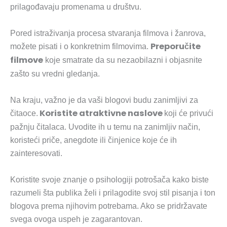
prilagođavaju promenama u društvu.
Pored istraživanja procesa stvaranja filmova i žanrova,
Preporučite
možete pisati i o konkretnim filmovima.
filmove
koje smatrate da su nezaobilazni i objasnite
zašto su vredni gledanja.
Na kraju, važno je da vaši blogovi budu zanimljivi za
Koristite atraktivne naslove
čitaoce.
koji će privući
pažnju čitalaca. Uvodite ih u temu na zanimljiv način,
koristeći priče, anegdote ili činjenice koje će ih
zainteresovati.
Koristite svoje znanje o psihologiji potrošača kako biste
razumeli šta publika želi i prilagodite svoj stil pisanja i ton
blogova prema njihovim potrebama. Ako se pridržavate
svega ovoga uspeh je zagarantovan.