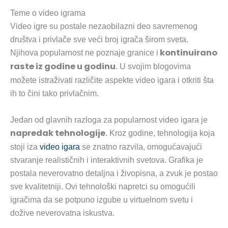
Teme o video igrama
Video igre su postale nezaobilazni deo savremenog
društva i privlače sve veći broj igrača širom sveta.
kontinuirano
Njihova popularnost ne poznaje granice i
raste iz godine u godinu
. U svojim blogovima
možete istraživati različite aspekte video igara i otkriti šta
ih to čini tako privlačnim.
Jedan od glavnih razloga za popularnost video igara je
napredak tehnologije
. Kroz godine, tehnologija koja
stoji iza
video igara
se znatno razvila, omogućavajući
stvaranje realističnih i interaktivnih svetova. Grafika je
postala neverovatno detaljna i živopisna, a zvuk je postao
sve kvalitetniji. Ovi tehnološki napretci su omogućili
igračima da se potpuno izgube u virtuelnom svetu i
dožive neverovatna iskustva.