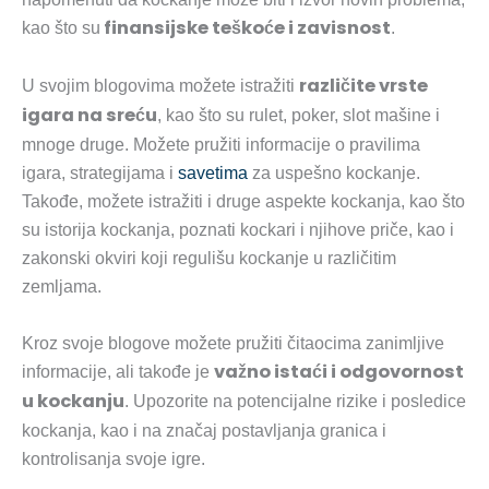
finansijske teškoće i zavisnost
kao što su
.
različite vrste
U svojim blogovima možete istražiti
igara na sreću
, kao što su rulet, poker, slot mašine i
mnoge druge. Možete pružiti informacije o pravilima
igara, strategijama i
savetima
za uspešno kockanje.
Takođe, možete istražiti i druge aspekte kockanja, kao što
su istorija kockanja, poznati kockari i njihove priče, kao i
zakonski okviri koji regulišu kockanje u različitim
zemljama.
Kroz svoje blogove možete pružiti čitaocima zanimljive
važno istaći i odgovornost
informacije, ali takođe je
u kockanju
. Upozorite na potencijalne rizike i posledice
kockanja, kao i na značaj postavljanja granica i
kontrolisanja svoje igre.