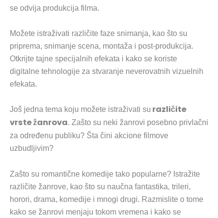
se odvija produkcija filma.
Možete istraživati različite faze snimanja, kao što su
priprema, snimanje scena, montaža i post-produkcija.
Otkrijte tajne specijalnih efekata i kako se koriste
digitalne tehnologije za stvaranje neverovatnih vizuelnih
efekata.
različite
Još jedna tema koju možete istraživati su
vrste žanrova
. Zašto su neki žanrovi posebno privlačni
za određenu publiku? Šta čini akcione filmove
uzbudljivim?
Zašto su romantične komedije tako popularne? Istražite
različite žanrove, kao što su naučna fantastika, trileri,
horori, drama, komedije i mnogi drugi. Razmislite o tome
kako se žanrovi menjaju tokom vremena i kako se