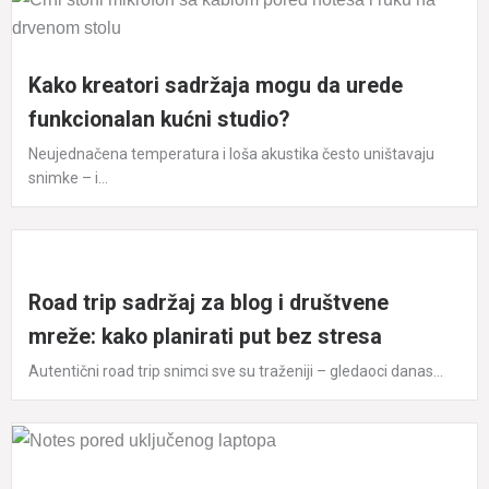
Kako kreatori sadržaja mogu da urede
funkcionalan kućni studio?
Neujednačena temperatura i loša akustika često uništavaju
snimke – i...
Road trip sadržaj za blog i društvene
mreže: kako planirati put bez stresa
Autentični road trip snimci sve su traženiji – gledaoci danas...