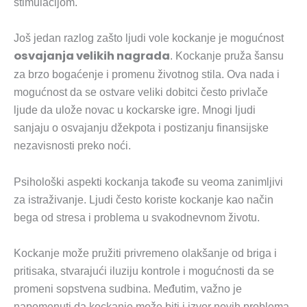
stimulacijom.
Još jedan razlog zašto ljudi vole kockanje je mogućnost
osvajanja velikih nagrada
. Kockanje pruža šansu
za brzo bogaćenje i promenu životnog stila. Ova nada i
mogućnost da se ostvare veliki dobitci često privlače
ljude da ulože novac u kockarske igre. Mnogi ljudi
sanjaju o osvajanju džekpota i postizanju finansijske
nezavisnosti preko noći.
Psihološki aspekti kockanja takođe su veoma zanimljivi
za istraživanje. Ljudi često koriste kockanje kao način
bega od stresa i problema u svakodnevnom životu.
Kockanje može pružiti privremeno olakšanje od briga i
pritisaka, stvarajući iluziju kontrole i mogućnosti da se
promeni sopstvena sudbina. Međutim, važno je
napomenuti da kockanje može biti i izvor novih problema,