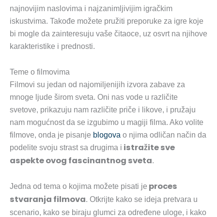
najnovijim naslovima i najzanimljivijim igračkim
iskustvima. Takođe možete pružiti preporuke za igre koje
bi mogle da zainteresuju vaše čitaoce, uz osvrt na njihove
karakteristike i prednosti.
Teme o filmovima
Filmovi su jedan od najomiljenijih izvora zabave za
mnoge ljude širom sveta. Oni nas vode u različite
svetove, prikazuju nam različite priče i likove, i pružaju
nam mogućnost da se izgubimo u magiji filma. Ako volite
filmove, onda je pisanje
blogova
o njima odličan način da
istražite sve
podelite svoju strast sa drugima i
aspekte ovog fascinantnog sveta
.
proces
Jedna od tema o kojima možete pisati je
stvaranja filmova
. Otkrijte kako se ideja pretvara u
scenario, kako se biraju glumci za određene uloge, i kako