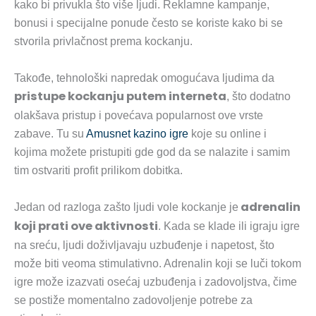
kako bi privukla što više ljudi. Reklamne kampanje,
bonusi i specijalne ponude često se koriste kako bi se
stvorila privlačnost prema kockanju.
Takođe, tehnološki napredak omogućava ljudima da
pristupe kockanju putem interneta
, što dodatno
olakšava pristup i povećava popularnost ove vrste
zabave. Tu su
Amusnet kazino igre
koje su online i
kojima možete pristupiti gde god da se nalazite i samim
tim ostvariti profit prilikom dobitka.
adrenalin
Jedan od razloga zašto ljudi vole kockanje je
koji prati ove aktivnosti
. Kada se klade ili igraju igre
na sreću, ljudi doživljavaju uzbuđenje i napetost, što
može biti veoma stimulativno. Adrenalin koji se luči tokom
igre može izazvati osećaj uzbuđenja i zadovoljstva, čime
se postiže momentalno zadovoljenje potrebe za