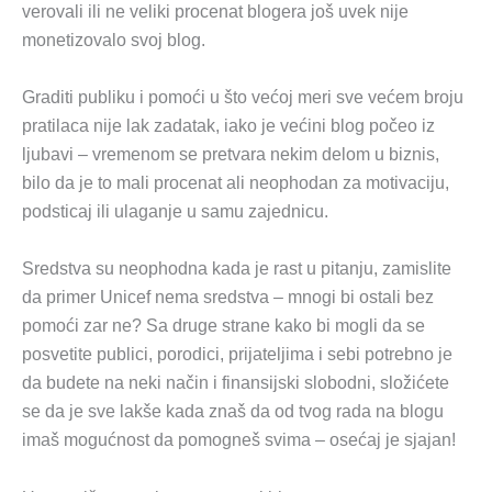
verovali ili ne veliki procenat blogera još uvek nije
monetizovalo svoj blog.
Graditi publiku i pomoći u što većoj meri sve većem broju
pratilaca nije lak zadatak, iako je većini blog počeo iz
ljubavi – vremenom se pretvara nekim delom u biznis,
bilo da je to mali procenat ali neophodan za motivaciju,
podsticaj ili ulaganje u samu zajednicu.
Sredstva su neophodna kada je rast u pitanju, zamislite
da primer Unicef nema sredstva – mnogi bi ostali bez
pomoći zar ne? Sa druge strane kako bi mogli da se
posvetite publici, porodici, prijateljima i sebi potrebno je
da budete na neki način i finansijski slobodni, složićete
se da je sve lakše kada znaš da od tvog rada na blogu
imaš mogućnost da pomogneš svima – osećaj je sjajan!