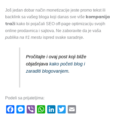
Još jedan dobar način monetizacije jeste promo tekst ili
kompanija
backlink sa vašeg bloga koji danas sve više
traži
kako bi pojačali SEO off-page optimizaciju svojih
online prodavnica i sajtova. Ne zaboravite da je vaša
publika na #1 mestu
ispred svake saradnje.
Pročitajte i ovaj post koji bliže
objašnjava
kako početi blog i
zaraditi blogovanjem
.
Podeli sa prijateljima:
F
M
Vi
W
Li
T
E