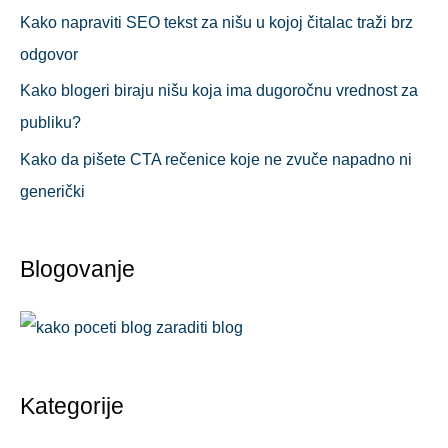
Kako napraviti SEO tekst za nišu u kojoj čitalac traži brz
odgovor
Kako blogeri biraju nišu koja ima dugoročnu vrednost za
publiku?
Kako da pišete CTA rečenice koje ne zvuče napadno ni
generički
Blogovanje
Kategorije