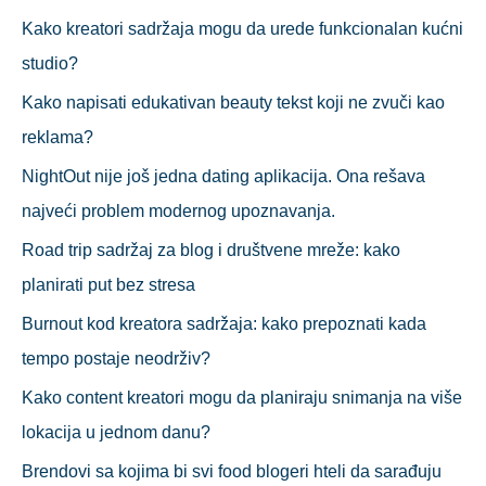
c
Kako kreatori sadržaja mogu da urede funkcionalan kućni
h
studio?
f
Kako napisati edukativan beauty tekst koji ne zvuči kao
o
reklama?
r
NightOut nije još jedna dating aplikacija. Ona rešava
:
najveći problem modernog upoznavanja.
Road trip sadržaj za blog i društvene mreže: kako
planirati put bez stresa
Burnout kod kreatora sadržaja: kako prepoznati kada
tempo postaje neodrživ?
Kako content kreatori mogu da planiraju snimanja na više
lokacija u jednom danu?
Brendovi sa kojima bi svi food blogeri hteli da sarađuju