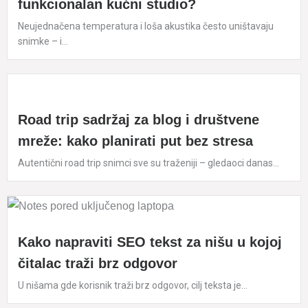
funkcionalan kućni studio?
Neujednačena temperatura i loša akustika često uništavaju
snimke – i...
Road trip sadržaj za blog i društvene
mreže: kako planirati put bez stresa
Autentični road trip snimci sve su traženiji – gledaoci danas...
Kako napraviti SEO tekst za nišu u kojoj
čitalac traži brz odgovor
U nišama gde korisnik traži brz odgovor, cilj teksta je...