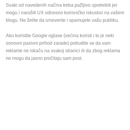
Svaki od navedenih načina treba pažljivo upotrebiti jer
mogu i narušiti UX odnosno korisničko iskustvo na vašem
blogu. Ne želite da izneverite i spamujete vašu publiku.
Ako koristite Google oglase (većina koristi i to je neki
osnovni pasivni prihod zarade) potrudite se da vam
reklame ne iskaču na svakoj stranici ili da zbog reklama
ne mogu da jasno pročitaju sam post.