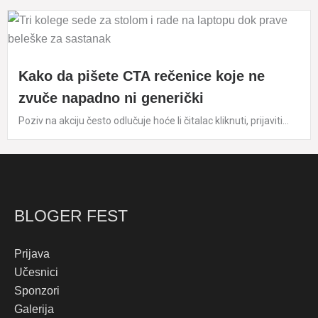
Kako da pišete CTA rečenice koje ne
zvuče napadno ni generički
Poziv na akciju često odlučuje hoće li čitalac kliknuti, prijaviti...
BLOGER FEST
Prijava
Učesnici
Sponzori
Galerija