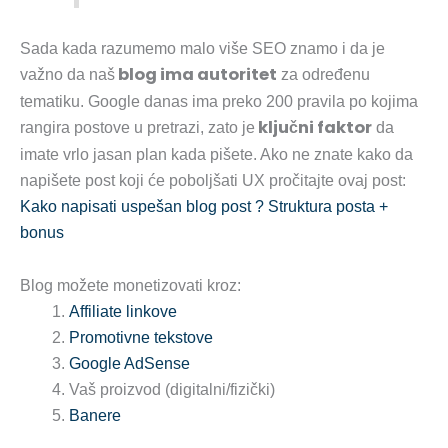
Sada kada razumemo malo više SEO znamo i da je
blog ima autoritet
važno da naš
za određenu
tematiku. Google danas ima preko 200 pravila po kojima
ključni faktor
rangira postove u pretrazi, zato je
da
imate vrlo jasan plan kada pišete. Ako ne znate kako da
napišete post koji će poboljšati UX pročitajte ovaj post:
Kako napisati uspešan blog post ? Struktura posta +
bonus
Blog možete monetizovati kroz:
Affiliate linkove
Promotivne tekstove
Google AdSense
Vaš proizvod (digitalni/fizički)
Banere