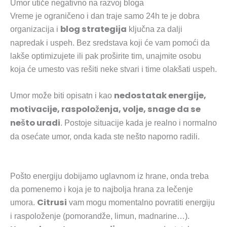
Umor utiče negativno na razvoj bloga
Vreme je ograničeno i dan traje samo 24h te je dobra
blog strategija
organizacija i
ključna za dalji
napredak i uspeh. Bez sredstava koji će vam pomoći da
lakše optimizujete ili pak proširite tim, unajmite osobu
koja će umesto vas rešiti neke stvari i time olakšati uspeh.
nedostatak energije,
Umor može biti opisatn i kao
motivacije, raspoloženja, volje, snage da se
nešto uradi
. Postoje situacije kada je realno i normalno
da osećate umor, onda kada ste nešto naporno radili.
Pošto energiju dobijamo uglavnom iz hrane, onda treba
da pomenemo i koja je to najbolja hrana za lečenje
Citrusi
umora.
vam mogu momentalno povratiti energiju
i raspoloženje (pomorandže, limun, madnarine…).