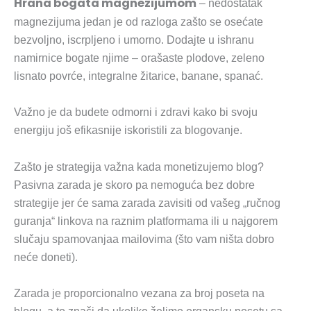
Hrana bogata magnezijumom
– nedostatak
magnezijuma jedan je od razloga zašto se osećate
bezvoljno, iscrpljeno i umorno. Dodajte u ishranu
namirnice bogate njime – orašaste plodove, zeleno
lisnato povrće, integralne žitarice, banane, spanać.
Važno je da budete odmorni i zdravi kako bi svoju
energiju još efikasnije iskoristili za blogovanje.
Zašto je strategija važna kada monetizujemo blog?
Pasivna zarada je skoro pa nemoguća bez dobre
strategije jer će sama zarada zavisiti od vašeg „ručnog
guranja“ linkova na raznim platformama ili u najgorem
slučaju spamovanjaa mailovima (što vam ništa dobro
neće doneti).
Zarada je proporcionalno vezana za broj poseta na
blogu, a to znači da ukoliko želimo organsku posetu sa