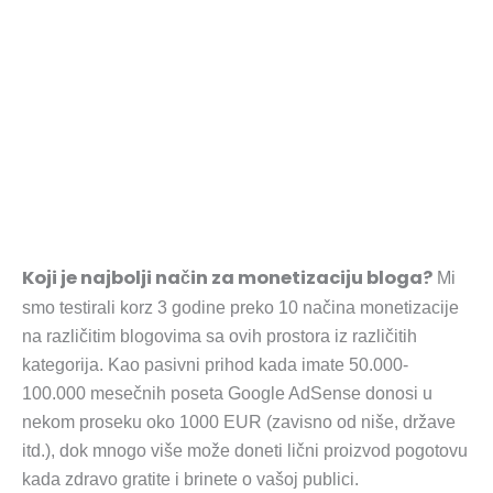
Koji je najbolji način za monetizaciju bloga?
Mi
smo testirali korz 3 godine preko 10 načina monetizacije
na različitim blogovima sa ovih prostora iz različitih
kategorija. Kao pasivni prihod kada imate 50.000-
100.000 mesečnih poseta Google AdSense donosi u
nekom proseku oko 1000 EUR (zavisno od niše, države
itd.), dok mnogo više može doneti lični proizvod pogotovu
kada zdravo gratite i brinete o vašoj publici.