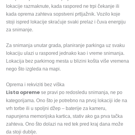
lokacije razmaknute, kada raspored ne trpi čekanje ili
kada oprema zahteva sopstveni prtljažnik. Vozilo koje
stoji ispred lokacije skraćuje svaki prelaz i čuva energiju
za snimanje.
Za snimanja unutar grada, planiranje parkinga uz svaku
lokaciju ulazi u raspored jednako kao i vreme snimanja.
Lokacija bez parkirnog mesta u blizini košta više vremena
nego što izgleda na mapi.
Oprema i rekviziti bez viška
Lista opreme
se pravi po redosledu snimanja, ne po
kategorijama. Ono što je potrebno na prvoj lokaciji ide na
vrh torbe ili u spoljni džep – baterije za kameru,
napunjena memorijska kartica, stativ ako ga prva tačka
zahteva. Ono što dolazi na red tek pred kraj dana može
da stoji dublje.