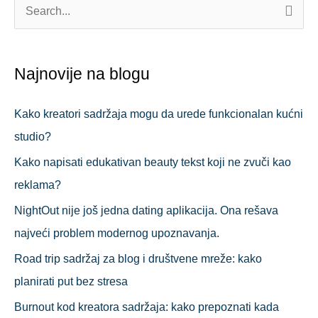
П
р
е
Najnovije na blogu
т
р
Kako kreatori sadržaja mogu da urede funkcionalan kućni
а
studio?
г
Kako napisati edukativan beauty tekst koji ne zvuči kao
а
reklama?
з
NightOut nije još jedna dating aplikacija. Ona rešava
а
najveći problem modernog upoznavanja.
:
Road trip sadržaj za blog i društvene mreže: kako
planirati put bez stresa
Burnout kod kreatora sadržaja: kako prepoznati kada