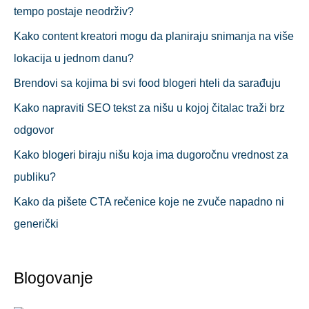
tempo postaje neodrživ?
Kako content kreatori mogu da planiraju snimanja na više
lokacija u jednom danu?
Brendovi sa kojima bi svi food blogeri hteli da sarađuju
Kako napraviti SEO tekst za nišu u kojoj čitalac traži brz
odgovor
Kako blogeri biraju nišu koja ima dugoročnu vrednost za
publiku?
Kako da pišete CTA rečenice koje ne zvuče napadno ni
generički
Blogovanje