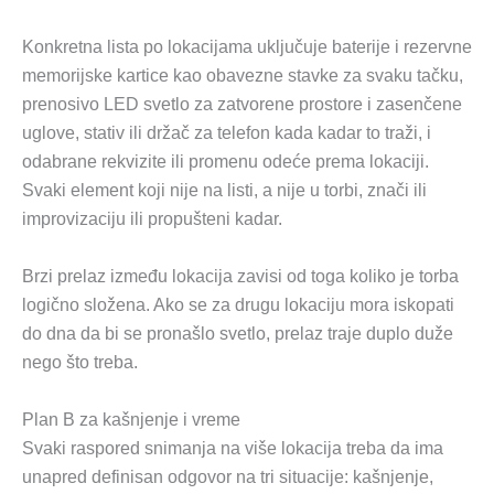
Konkretna lista po lokacijama uključuje baterije i rezervne
memorijske kartice kao obavezne stavke za svaku tačku,
prenosivo LED svetlo za zatvorene prostore i zasenčene
uglove, stativ ili držač za telefon kada kadar to traži, i
odabrane rekvizite ili promenu odeće prema lokaciji.
Svaki element koji nije na listi, a nije u torbi, znači ili
improvizaciju ili propušteni kadar.
Brzi prelaz između lokacija zavisi od toga koliko je torba
logično složena. Ako se za drugu lokaciju mora iskopati
do dna da bi se pronašlo svetlo, prelaz traje duplo duže
nego što treba.
Plan B za kašnjenje i vreme
Svaki raspored snimanja na više lokacija treba da ima
unapred definisan odgovor na tri situacije: kašnjenje,