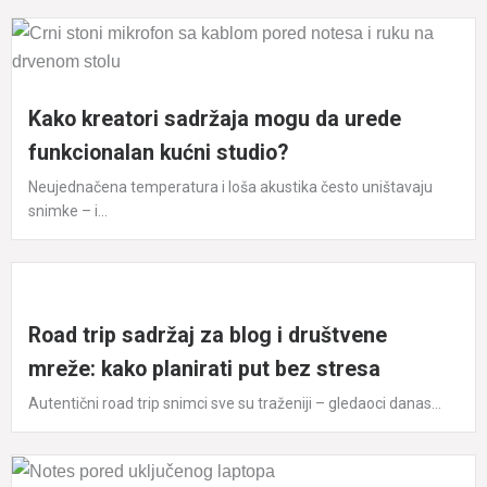
Kako kreatori sadržaja mogu da urede
funkcionalan kućni studio?
Neujednačena temperatura i loša akustika često uništavaju
snimke – i...
Road trip sadržaj za blog i društvene
mreže: kako planirati put bez stresa
Autentični road trip snimci sve su traženiji – gledaoci danas...