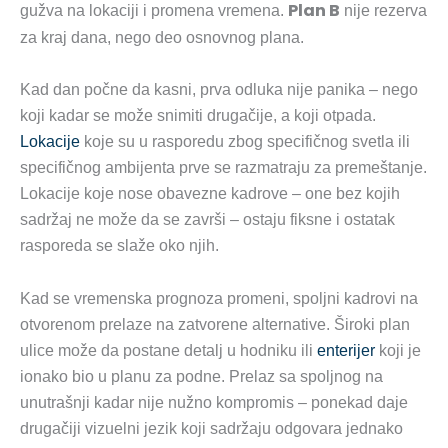
Plan B
gužva na lokaciji i promena vremena.
nije rezerva
za kraj dana, nego deo osnovnog plana.
Kad dan počne da kasni, prva odluka nije panika – nego
koji kadar se može snimiti drugačije, a koji otpada.
Lokacije
koje su u rasporedu zbog specifičnog svetla ili
specifičnog ambijenta prve se razmatraju za premeštanje.
Lokacije koje nose obavezne kadrove – one bez kojih
sadržaj ne može da se završi – ostaju fiksne i ostatak
rasporeda se slaže oko njih.
Kad se vremenska prognoza promeni, spoljni kadrovi na
otvorenom prelaze na zatvorene alternative. Široki plan
ulice može da postane detalj u hodniku ili
enterijer
koji je
ionako bio u planu za podne. Prelaz sa spoljnog na
unutrašnji kadar nije nužno kompromis – ponekad daje
drugačiji vizuelni jezik koji sadržaju odgovara jednako