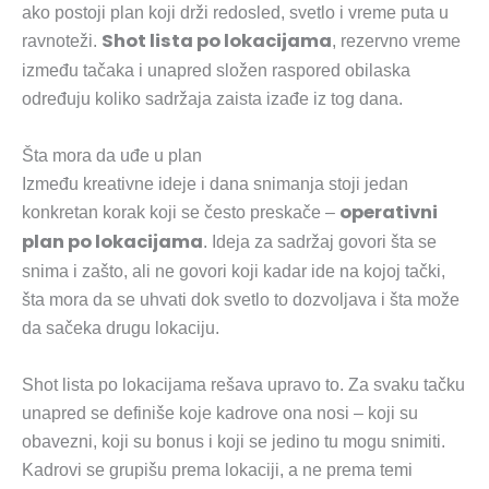
ako postoji plan koji drži redosled, svetlo i vreme puta u
Shot lista po lokacijama
ravnoteži.
, rezervno vreme
između tačaka i unapred složen raspored obilaska
određuju koliko sadržaja zaista izađe iz tog dana.
Šta mora da uđe u plan
Između kreativne ideje i dana snimanja stoji jedan
operativni
konkretan korak koji se često preskače –
plan po lokacijama
. Ideja za sadržaj govori šta se
snima i zašto, ali ne govori koji kadar ide na kojoj tački,
šta mora da se uhvati dok svetlo to dozvoljava i šta može
da sačeka drugu lokaciju.
Shot lista po lokacijama rešava upravo to. Za svaku tačku
unapred se definiše koje kadrove ona nosi – koji su
obavezni, koji su bonus i koji se jedino tu mogu snimiti.
Kadrovi se grupišu prema lokaciji, a ne prema temi