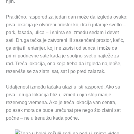
njih.
Praktično, raspored za jedan dan može da izgleda ovako:
prva lokacija je otvoreni prostor koji traži jutarnje svetlo –
park, fasada, ulica – i snima se između sedam i devet
sati. Druga tačka je zatvoreni ili zasenčeni prostor, kafić,
galerija ili enterijer, koji ne zavisi od sunca i može da
primi podnevne sate kada je spoljno svetlo najteže za
rad. Treća lokacija, ona koja treba da izgleda najlepše,
rezerviše se za zlatni sat, sat i po pred zalazak.
Udaljenost između tačaka ulazi u isti raspored. Ako su
prva i druga lokacija blizu, između njih stoji manje
rezervnog vremena. Ako je treća lokacija van centra,
polazak mora da bude uračunat pre nego što zlatni sat
počne – ne u trenutku kada počne.