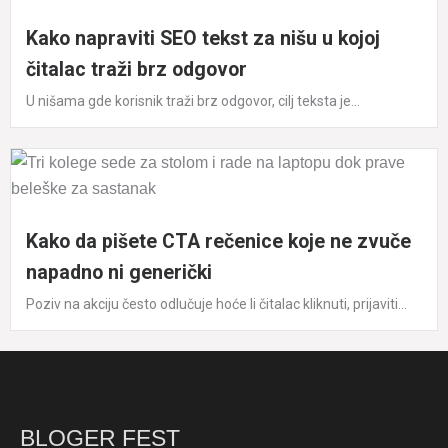
Kako napraviti SEO tekst za nišu u kojoj
čitalac traži brz odgovor
U nišama gde korisnik traži brz odgovor, cilj teksta je...
Kako da pišete CTA rečenice koje ne zvuče
napadno ni generički
Poziv na akciju često odlučuje hoće li čitalac kliknuti, prijaviti...
BLOGER FEST