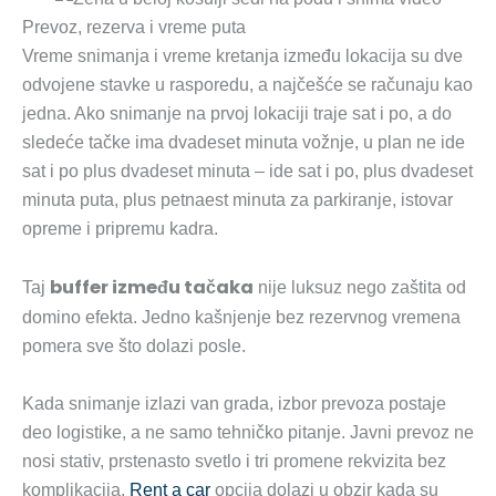
Prevoz, rezerva i vreme puta
Vreme snimanja i vreme kretanja između lokacija su dve
odvojene stavke u rasporedu, a najčešće se računaju kao
jedna. Ako snimanje na prvoj lokaciji traje sat i po, a do
sledeće tačke ima dvadeset minuta vožnje, u plan ne ide
sat i po plus dvadeset minuta – ide sat i po, plus dvadeset
minuta puta, plus petnaest minuta za parkiranje, istovar
opreme i pripremu kadra.
buffer između tačaka
Taj
nije luksuz nego zaštita od
domino efekta. Jedno kašnjenje bez rezervnog vremena
pomera sve što dolazi posle.
Kada snimanje izlazi van grada, izbor prevoza postaje
deo logistike, a ne samo tehničko pitanje. Javni prevoz ne
nosi stativ, prstenasto svetlo i tri promene rekvizita bez
komplikacija.
Rent a car
opcija dolazi u obzir kada su