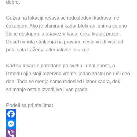
dobro.
Gužva na lokaciji rešava se redosledom kadrova, ne
čekanjem. Ako je planirani kadar blokiran, snima se ono
što je dostupno, a obavezni kadar čeka kratak prozor.
Deset minuta strpljenja na pravom mestu vredi više od
pola sata traženja alternativne lokacije.
Kad su lokacije poređane po svetlu i udaljenosti, a
između njih stoji rezervno vreme, jedan zastoj ne ruši ceo
dan. Tada se menja samo redosled i izbor kadra, dok
snimanje ostaje izvodljivo i van grada.
Podeli sa prijateljima:
F
a
M