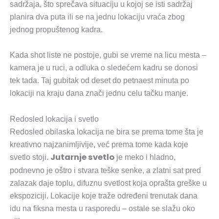
sadržaja, što sprečava situaciju u kojoj se isti sadržaj
planira dva puta ili se na jednu lokaciju vraća zbog
jednog propuštenog kadra.
Kada shot liste ne postoje, gubi se vreme na licu mesta –
kamera je u ruci, a odluka o sledećem kadru se donosi
tek tada. Taj gubitak od deset do petnaest minuta po
lokaciji na kraju dana znači jednu celu tačku manje.
Redosled lokacija i svetlo
Redosled obilaska lokacija ne bira se prema tome šta je
kreativno najzanimljivije, već prema tome kada koje
Jutarnje svetlo
svetlo stoji.
je meko i hladno,
podnevno je oštro i stvara teške senke, a zlatni sat pred
zalazak daje toplu, difuznu svetlost koja oprašta greške u
ekspoziciji. Lokacije koje traže određeni trenutak dana
idu na fiksna mesta u rasporedu – ostale se slažu oko