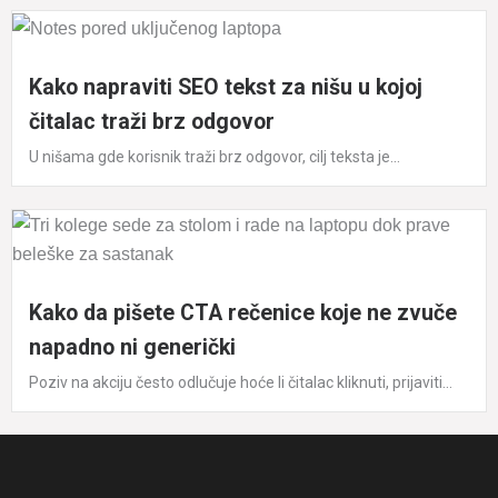
Kako napraviti SEO tekst za nišu u kojoj
čitalac traži brz odgovor
U nišama gde korisnik traži brz odgovor, cilj teksta je...
Kako da pišete CTA rečenice koje ne zvuče
napadno ni generički
Poziv na akciju često odlučuje hoće li čitalac kliknuti, prijaviti...