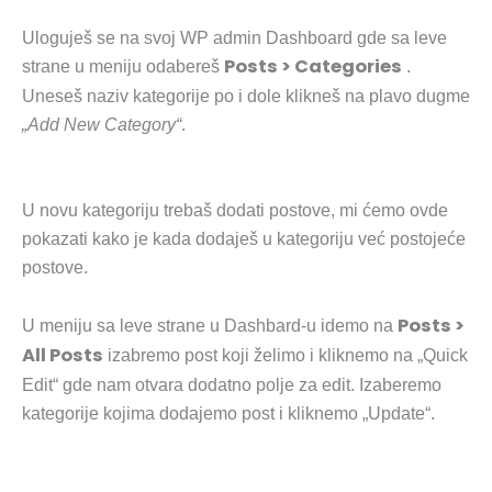
Uloguješ se na svoj WP admin Dashboard gde sa leve
Posts > Categories
strane u meniju odabereš
.
Uneseš naziv kategorije po i dole klikneš na plavo dugme
„Add New Category“
.
U novu kategoriju trebaš dodati postove, mi ćemo ovde
pokazati kako je kada dodaješ u kategoriju već postojeće
postove.
Posts >
U meniju sa leve strane u Dashbard-u idemo na
All Posts
izabremo post koji želimo i kliknemo na „Quick
Edit“ gde nam otvara dodatno polje za edit. Izaberemo
kategorije kojima dodajemo post i kliknemo „Update“.