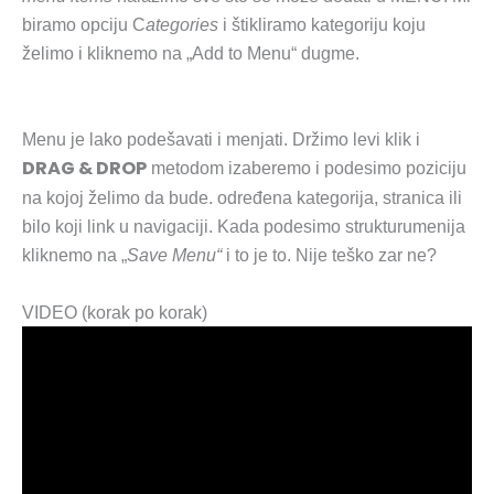
biramo opciju C
ategories
i štikliramo kategoriju koju
želimo i kliknemo na „Add to Menu“ dugme.
Menu je lako podešavati i menjati. Držimo levi klik i
DRAG & DROP
metodom izaberemo i podesimo poziciju
na kojoj želimo da bude. određena kategorija, stranica ili
bilo koji link u navigaciji. Kada podesimo strukturumenija
kliknemo na „
Save Menu“
i to je to. Nije teško zar ne?
VIDEO (korak po korak)