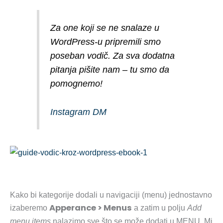
Za one koji se ne snalaze u
WordPress-u pripremili smo
poseban vodič. Za sva dodatna
pitanja pišite nam – tu smo da
pomognemo!
Instagram DM
Kako bi kategorije dodali u navigaciji (menu) jednostavno
Apperance > Menus
izaberemo
a zatim u polju
Add
menu items
nalazimo sve što se može dodati u MENU. Mi