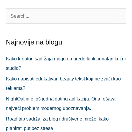
П
р
е
Najnovije na blogu
т
р
Kako kreatori sadržaja mogu da urede funkcionalan kućni
а
studio?
г
Kako napisati edukativan beauty tekst koji ne zvuči kao
а
reklama?
з
NightOut nije još jedna dating aplikacija. Ona rešava
а
najveći problem modernog upoznavanja.
:
Road trip sadržaj za blog i društvene mreže: kako
planirati put bez stresa