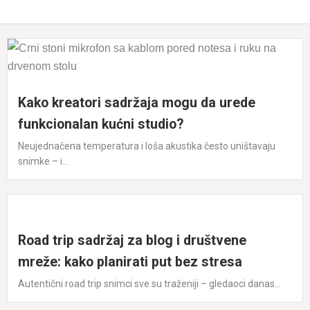
Kako kreatori sadržaja mogu da urede
funkcionalan kućni studio?
Neujednačena temperatura i loša akustika često uništavaju
snimke – i...
Road trip sadržaj za blog i društvene
mreže: kako planirati put bez stresa
Autentični road trip snimci sve su traženiji – gledaoci danas...