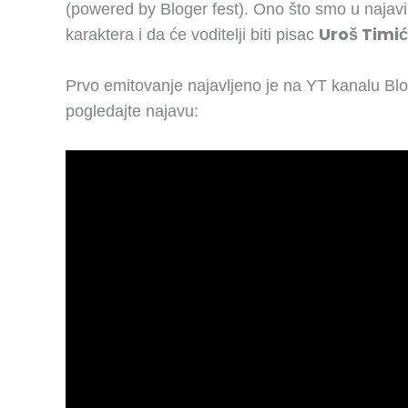
(powered by Bloger fest). Ono što smo u najavi v
Uroš Timić
karaktera i da će voditelji biti pisac
Prvo emitovanje najavljeno je na YT kanalu Bl
pogledajte najavu: