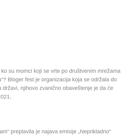
t i ko su momci koji se vrte po društvenim mrežama
u“? Bloger fest je organizacija koja se održala do
u državi, njihovo zvanično obaveštenje je da će
 2021.
m“ preplavila je najava emisije „Neprikladno“