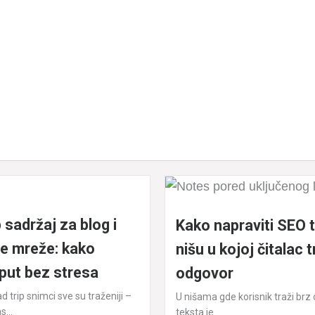
 sadržaj za blog i
Kako napraviti SEO 
e mreže: kako
nišu u kojoj čitalac t
 put bez stresa
odgovor
d trip snimci sve su traženiji –
U nišama gde korisnik traži brz o
...
teksta je...