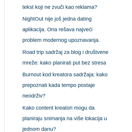
а
tekst koji ne zvuči kao reklama?
з
NightOut nije još jedna dating
а
aplikacija. Ona rešava najveći
:
problem modernog upoznavanja.
Road trip sadržaj za blog i društvene
mreže: kako planirati put bez stresa
Burnout kod kreatora sadržaja: kako
prepoznati kada tempo postaje
neodrživ?
Kako content kreatori mogu da
planiraju snimanja na više lokacija u
jednom danu?