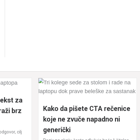
tekst za
Kako da pišete CTA rečenice
raži brz
koje ne zvuče napadno ni
generički
dgovor, cilj