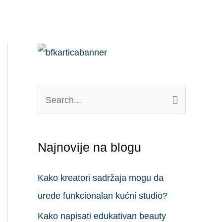
П
р
е
Najnovije na blogu
т
р
Kako kreatori sadržaja mogu da
а
urede funkcionalan kućni studio?
г
Kako napisati edukativan beauty