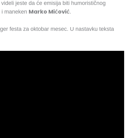
ideli jeste da će emisija biti humorističnog
Marko Mićović
i maneken
.
oger festa za oktobar mesec. U nastavku teksta