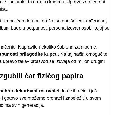
oje ljudi vole da daruju drugima. Upravo zato će oni
nisa.
 i simboličan datum kao što su godišnjica i rođendan,
da album bude u potpunosti personalizovan osobi kojoj se
načenje. Napravite nekoliko šablona za albume,
tpunosti prilagodite kupcu
. Na taj način omogućite
 upravo takav proizvod se izdvaja od milion drugih!
zgubili čar fizičog papira
osebno dekorisani rokovnici
, to će ih učiniti još
ije i gotovo sve možemo pronaći i zabeležiti u svom
udima svih generacija.