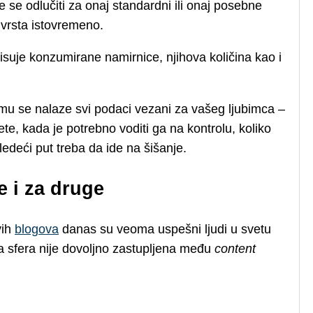
e se odlučiti za onaj standardni ili onaj posebne
vrsta istovremeno.
isuje konzumirane namirnice, njihova količina kao i
emu se nalaze svi podaci vezani za vašeg ljubimca –
te, kada je potrebno voditi ga na kontrolu, koliko
edeći put treba da ide na šišanje.
e i za druge
vih
blogova
danas su veoma uspešni ljudi u svetu
va sfera nije dovoljno zastupljena među
content