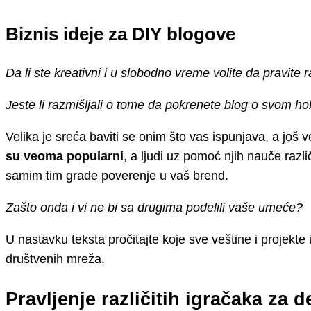
Biznis ideje za DIY blogove
Da li ste kreativni i u slobodno vreme volite da pravite r
Jeste li razmišljali o tome da pokrenete blog o svom ho
Velika je sreća baviti se onim što vas ispunjava, a još 
su veoma popularni
, a ljudi uz pomoć njih nauče razli
samim tim grade poverenje u vaš brend.
Zašto onda i vi ne bi sa drugima podelili vaše umeće?
U nastavku teksta pročitajte koje sve veštine i projekte 
društvenih mreža.
Pravljenje različitih igračaka za 