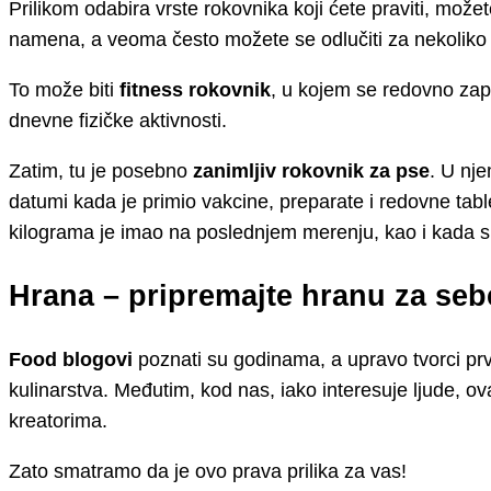
Prilikom odabira vrste rokovnika koji ćete praviti, možet
namena, a veoma često možete se odlučiti za nekoliko 
To može biti
fitness rokovnik
, u kojem se redovno zap
dnevne fizičke aktivnosti.
Zatim, tu je posebno
zanimljiv rokovnik za pse
. U nj
datumi kada je primio vakcine, preparate i redovne table
kilograma je imao na poslednjem merenju, kao i kada sl
Hrana – pripremajte hranu za seb
Food blogovi
poznati su godinama, a upravo tvorci pr
kulinarstva. Međutim, kod nas, iako interesuje ljude, o
kreatorima.
Zato smatramo da je ovo prava prilika za vas!