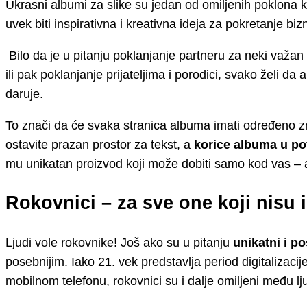
Ukrasni albumi za slike su jedan od omiljenih poklona k
uvek biti inspirativna i kreativna ideja za pokretanje biz
Bilo da je u pitanju poklanjanje partneru za neki važan
ili pak poklanjanje prijateljima i porodici, svako želi 
daruje.
To znači da će svaka stranica albuma imati određeno z
ostavite prazan prostor za tekst, a
korice albuma u po
mu unikatan proizvod koji može dobiti samo kod vas – a
Rokovnici – za sve one koji nisu i
Ljudi vole rokovnike! Još ako su u pitanju
unikatni i p
posebnijim. Iako 21. vek predstavlja period digitalizac
mobilnom telefonu, rokovnici su i dalje omiljeni među lj