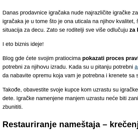
Danas prodavnice igračaka nude najrazličite igračke 
igračaka je u tome što je ona uticala na njihov kvalitet
situacija za decu. Zato se roditelji sve više odlučuju
za 
I eto biznis ideje!
Blog gde ćete svojim pratiocima
pokazati proces prav
potrebni za njihovu izradu. Kada su u pitanju potrebni
a
da nabavite opremu koja vam je potrebna i krenete sa 
Takođe, obavestite svoje kupce kom uzrastu su igračk
dete. Igračke namenjene manjem uzrastu neće biti zaniml
zbunititi.
Restauriranje nameštaja – krečenj