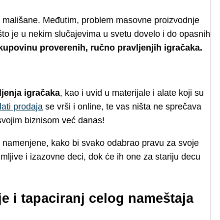
za mališane. Međutim, problem masovne proizvodnje
, što je u nekim slučajevima u svetu dovelo i do opasnih
kupovinu proverenih, ručno pravljenjih igračaka.
ljenja igračaka
, kao i uvid u materijale i alate koji su
lati prodaja
se vrši i online, te vas ništa ne sprečava
svojim biznisom već danas!
e namenjene, kako bi svako odabrao pravu za svoje
jive i izazovne deci, dok će ih one za stariju decu
e i tapaciranj celog nameštaja