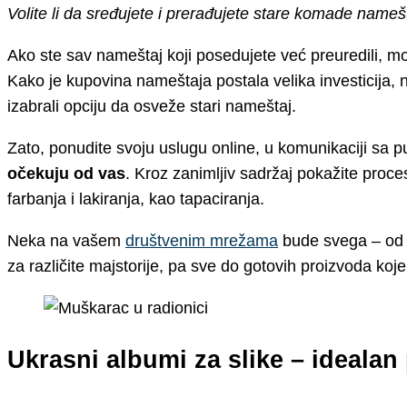
Volite li da sređujete i prerađujete stare komade nameš
Ako ste sav nameštaj koji posedujete već preuredili, 
Kako je kupovina nameštaja postala velika investicija, ne
izabrali opciju da osveže stari nameštaj.
Zato, ponudite svoju uslugu online, u komunikaciji sa p
očekuju od vas
. Kroz zanimljiv sadržaj pokažite proc
farbanja i lakiranja, kao tapaciranja.
Neka na vašem
društvenim mrežama
bude svega – od z
za različite majstorije, pa sve do gotovih proizvoda koje
Ukrasni albumi za slike – ideala