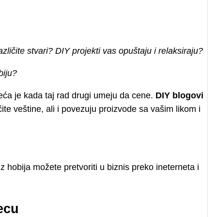
azličite stvari? DIY projekti vas opuštaju i relaksiraju?
biju?
veća je kada taj rad drugi umeju da cene.
DIY blogovi
čite veštine, ali i povezuju proizvode sa vašim likom i
iz hobija možete pretvoriti u biznis preko ineterneta i
decu