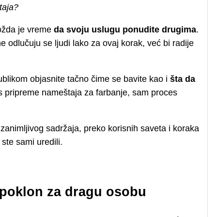
taja?
možda je vreme
da svoju uslugu ponudite drugima
.
 odlučuju se ljudi lako za ovaj korak, već bi radije
ublikom objasnite tačno čime se bavite kao i
šta da
es pripreme nameštaja za farbanje, sam proces
animljivog sadržaja, preko korisnih saveta i koraka
 ste sami uredili.
n poklon za dragu osobu