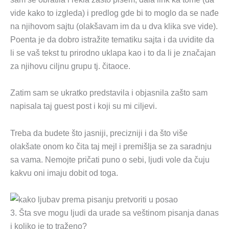
vide kako to izgleda) i predlog gde bi to moglo da se nađe
na njihovom sajtu (olakšavam im da u dva klika sve vide).
Poenta je da dobro istražite tematiku sajta i da uvidite da
li se vaš tekst tu prirodno uklapa kao i to da li je značajan
za njihovu ciljnu grupu tj. čitaoce.
Zatim sam se ukratko predstavila i objasnila zašto sam
napisala taj guest post i koji su mi ciljevi.
Treba da budete što jasniji, precizniji i da što više
olakšate onom ko čita taj mejl i premišlja se za saradnju
sa vama. Nemojte pričati puno o sebi, ljudi vole da čuju
kakvu oni imaju dobit od toga.
3. Šta sve mogu ljudi da urade sa veštinom pisanja danas
i koliko je to traženo?