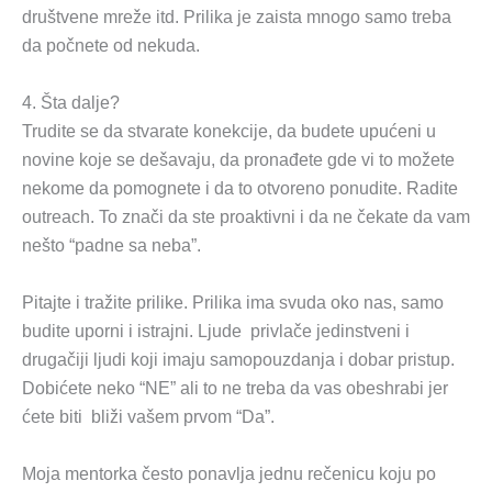
društvene mreže itd. Prilika je zaista mnogo samo treba
da počnete od nekuda.
4. Šta dalje?
Trudite se da stvarate konekcije, da budete upućeni u
novine koje se dešavaju, da pronađete gde vi to možete
nekome da pomognete i da to otvoreno ponudite. Radite
outreach. To znači da ste proaktivni i da ne čekate da vam
nešto “padne sa neba”.
Pitajte i tražite prilike. Prilika ima svuda oko nas, samo
budite uporni i istrajni. Ljude privlače jedinstveni i
drugačiji ljudi koji imaju samopouzdanja i dobar pristup.
Dobićete neko “NE” ali to ne treba da vas obeshrabi jer
ćete biti bliži vašem prvom “Da”.
Moja mentorka često ponavlja jednu rečenicu koju po