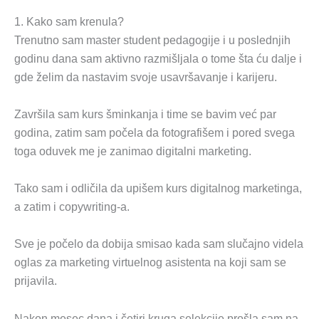
1. Kako sam krenula?
Trenutno sam master student pedagogije i u poslednjih
godinu dana sam aktivno razmišljala o tome šta ću dalje i
gde želim da nastavim svoje usavršavanje i karijeru.
Završila sam kurs šminkanja i time se bavim već par
godina, zatim sam počela da fotografišem i pored svega
toga oduvek me je zanimao digitalni marketing.
Tako sam i odličila da upišem kurs digitalnog marketinga,
a zatim i copywriting-a.
Sve je počelo da dobija smisao kada sam slučajno videla
oglas za marketing virtuelnog asistenta na koji sam se
prijavila.
Nakon mesec dana i četiri kruga selekcije prošla sam na