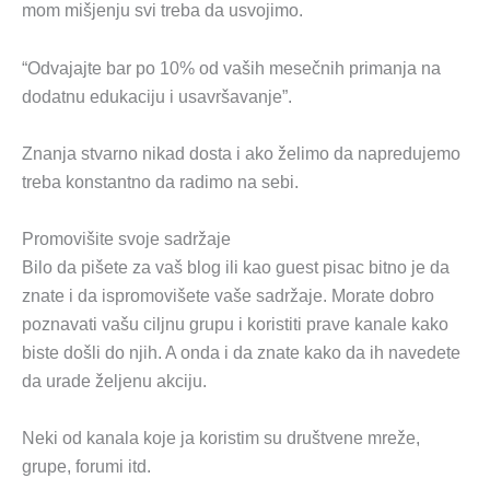
mom mišjenju svi treba da usvojimo.
“Odvajajte bar po 10% od vaših mesečnih primanja na
dodatnu edukaciju i usavršavanje”.
Znanja stvarno nikad dosta i ako želimo da napredujemo
treba konstantno da radimo na sebi.
Promovišite svoje sadržaje
Bilo da pišete za vaš blog ili kao guest pisac bitno je da
znate i da ispromovišete vaše sadržaje. Morate dobro
poznavati vašu ciljnu grupu i koristiti prave kanale kako
biste došli do njih. A onda i da znate kako da ih navedete
da urade željenu akciju.
Neki od kanala koje ja koristim su društvene mreže,
grupe, forumi itd.