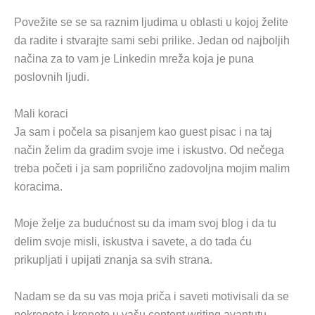
Povežite se se sa raznim ljudima u oblasti u kojoj želite
da radite i stvarajte sami sebi prilike. Jedan od najboljih
načina za to vam je Linkedin mreža koja je puna
poslovnih ljudi.
Mali koraci
Ja sam i počela sa pisanjem kao guest pisac i na taj
način želim da gradim svoje ime i iskustvo. Od nečega
treba početi i ja sam poprilično zadovoljna mojim malim
koracima.
Moje želje za budućnost su da imam svoj blog i da tu
delim svoje misli, iskustva i savete, a do tada ću
prikupljati i upijati znanja sa svih strana.
Nadam se da su vas moja priča i saveti motivisali da se
pokrenete i krenete u vašu content writing avantutu.