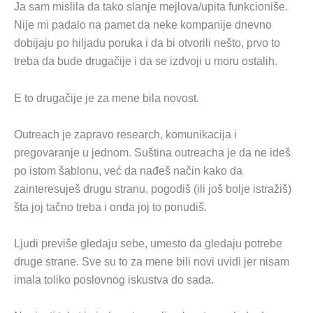
Ja sam mislila da tako slanje mejlova/upita funkcioniše.
Nije mi padalo na pamet da neke kompanije dnevno
dobijaju po hiljadu poruka i da bi otvorili nešto, prvo to
treba da bude drugačije i da se izdvoji u moru ostalih.
E to drugačije je za mene bila novost.
Outreach je zapravo research, komunikacija i
pregovaranje u jednom. Suština outreacha je da ne ideš
po istom šablonu, već da nađeš način kako da
zainteresuješ drugu stranu, pogodiš (ili još bolje istražiš)
šta joj tačno treba i onda joj to ponudiš.
Ljudi previše gledaju sebe, umesto da gledaju potrebe
druge strane. Sve su to za mene bili novi uvidi jer nisam
imala toliko poslovnog iskustva do sada.