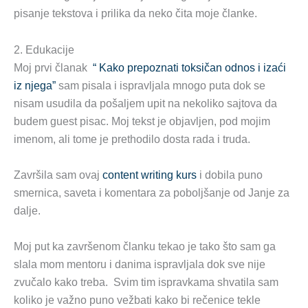
pisanje tekstova i prilika da neko čita moje članke.
2. Edukacije
Moj prvi članak
“ Kako prepoznati toksičan odnos i izaći
iz njega”
sam pisala i ispravljala mnogo puta dok se
nisam usudila da pošaljem upit na nekoliko sajtova da
budem guest pisac. Moj tekst je objavljen, pod mojim
imenom, ali tome je prethodilo dosta rada i truda.
Završila sam ovaj
content writing kurs
i dobila puno
smernica, saveta i komentara za poboljšanje od Janje za
dalje.
Moj put ka završenom članku tekao je tako što sam ga
slala mom mentoru i danima ispravljala dok sve nije
zvučalo kako treba. Svim tim ispravkama shvatila sam
koliko je važno puno vežbati kako bi rečenice tekle