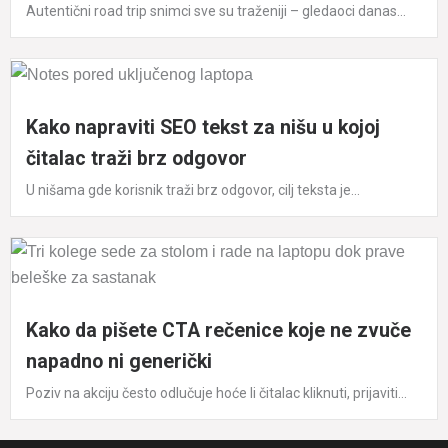
Autentični road trip snimci sve su traženiji – gledaoci danas...
Kako napraviti SEO tekst za nišu u kojoj
čitalac traži brz odgovor
U nišama gde korisnik traži brz odgovor, cilj teksta je...
Kako da pišete CTA rečenice koje ne zvuče
napadno ni generički
Poziv na akciju često odlučuje hoće li čitalac kliknuti, prijaviti...