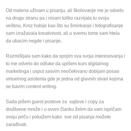
Od malena uživam u pisanju, ali školovanje me je odvelo
na drugu stranu pa i nisam toliko razvijala tu svoju
veštinu. Kroz hobije kao što su šminkanje i fotografisanje
sam izražavala kreativnost, ali u svemu tome sam htela
da ubacim negde i pisanje.
Razmišljala sam kako da spojim sva svoja interesovanja i
to me odvelo do odluke da upišem kurs digitalnog
marketinga i usput sasvim neočekivano dobijam posao
virtuelnog asistenta gde je jedna od glavnih stvari kojima
se bavim content writing.
Sada pišem guest postove za sajtove i copy za
društvene mreže i u ovom članku želim da vam ispričam
svoju priču i pokažem kako sve od pisanja možete
zarađivati.