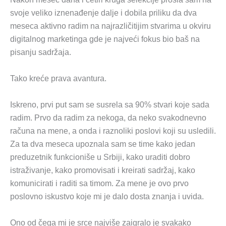
svoje veliko iznenađenje dalje i dobila priliku da dva
meseca aktivno radim na najrazličitijim stvarima u okviru
digitalnog marketinga gde je najveći fokus bio baš na
pisanju sadržaja.
Tako kreće prava avantura.
Iskreno, prvi put sam se susrela sa 90% stvari koje sada
radim. Prvo da radim za nekoga, da neko svakodnevno
računa na mene, a onda i raznoliki poslovi koji su usledili.
Za ta dva meseca upoznala sam se time kako jedan
preduzetnik funkcioniše u Srbiji, kako uraditi dobro
istraživanje, kako promovisati i kreirati sadržaj, kako
komunicirati i raditi sa timom. Za mene je ovo prvo
poslovno iskustvo koje mi je dalo dosta znanja i uvida.
Ono od čega mi je srce najviše zaigralo je svakako