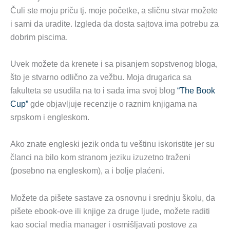
Čuli ste moju priču tj. moje početke, a sličnu stvar možete
i sami da uradite. Izgleda da dosta sajtova ima potrebu za
dobrim piscima.
Uvek možete da krenete i sa pisanjem sopstvenog bloga,
što je stvarno odlično za vežbu. Moja drugarica sa
fakulteta se usudila na to i sada ima svoj blog
“The Book
Cup”
gde objavljuje recenzije o raznim knjigama na
srpskom i engleskom.
Ako znate engleski jezik onda tu veštinu iskoristite jer su
članci na bilo kom stranom jeziku izuzetno traženi
(posebno na engleskom), a i bolje plaćeni.
Možete da pišete sastave za osnovnu i srednju školu, da
pišete ebook-ove ili knjige za druge ljude, možete raditi
kao social media manager i osmišljavati postove za