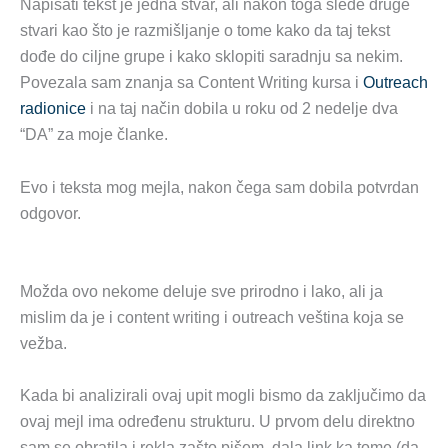
Napisati tekst je jedna stvar, ali nakon toga slede druge
stvari kao što je razmišljanje o tome kako da taj tekst
dođe do ciljne grupe i kako sklopiti saradnju sa nekim.
Povezala sam znanja sa Content Writing kursa i
Outreach
radionice
i na taj način dobila u roku od 2 nedelje dva
“DA” za moje članke.
Evo i teksta mog mejla, nakon čega sam dobila potvrdan
odgovor.
Možda ovo nekome deluje sve prirodno i lako, ali ja
mislim da je i content writing i outreach veština koja se
vežba.
Kada bi analizirali ovaj upit mogli bismo da zaključimo da
ovaj mejl ima određenu strukturu. U prvom delu direktno
sam se obratila i rekla zašto pišem, dala link ka tome (da