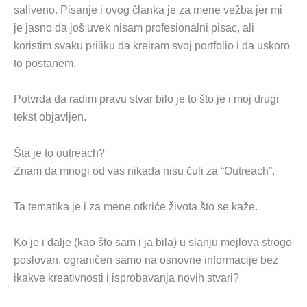
saliveno. Pisanje i ovog članka je za mene vežba jer mi
je jasno da još uvek nisam profesionalni pisac, ali
koristim svaku priliku da kreiram svoj portfolio i da uskoro
to postanem.
Potvrda da radim pravu stvar bilo je to što je i moj drugi
tekst objavljen.
Šta je to outreach?
Znam da mnogi od vas nikada nisu čuli za “Outreach”.
Ta tematika je i za mene otkriće života što se kaže.
Ko je i dalje (kao što sam i ja bila) u slanju mejlova strogo
poslovan, ograničen samo na osnovne informacije bez
ikakve kreativnosti i isprobavanja novih stvari?