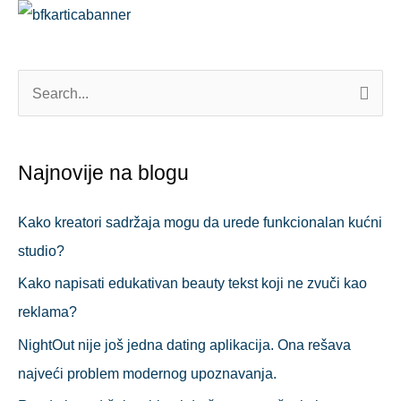
П
р
е
Najnovije na blogu
т
р
Kako kreatori sadržaja mogu da urede funkcionalan kućni
а
studio?
г
Kako napisati edukativan beauty tekst koji ne zvuči kao
а
reklama?
з
NightOut nije još jedna dating aplikacija. Ona rešava
а
najveći problem modernog upoznavanja.
: