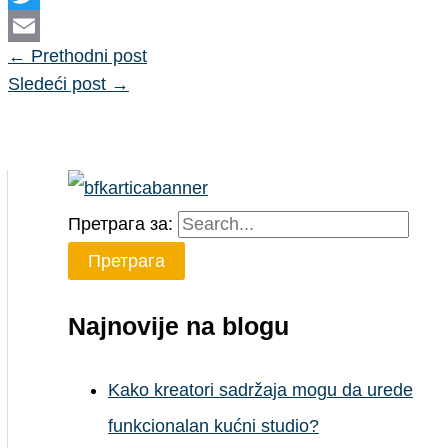
Twitter
←
Prethodni post
Email
Sledeći post
→
Претрага за:
Najnovije na blogu
Kako kreatori sadržaja mogu da urede
funkcionalan kućni studio?