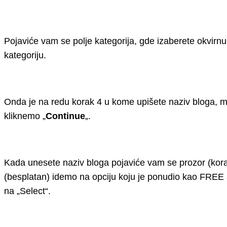
Pojaviće vam se polje kategorija, gde izaberete okvirnu 
kategoriju.
Onda je na redu korak 4 u kome upišete naziv bloga, mi
kliknemo „
Continue
„.
Kada unesete naziv bloga pojaviće vam se prozor (kor
(besplatan) idemo na opciju koju je ponudio kao FREE 
na „Select“.