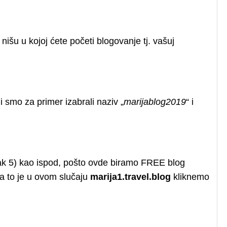
nišu u kojoj ćete početi blogovanje tj. vašuj
 smo za primer izabrali naziv „
marijablog2019
“ i
ak 5) kao ispod, pošto ovde biramo FREE blog
a to je u ovom slučaju
marija1.travel.blog
kliknemo