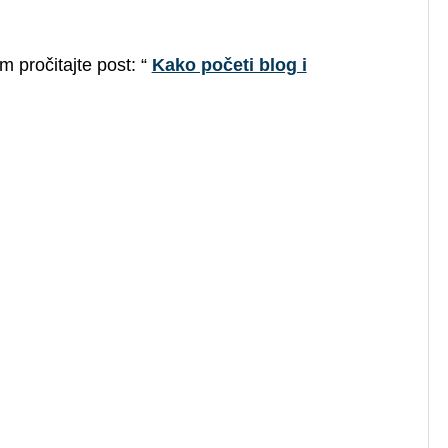
 pročitajte post: “
Kako početi blog i