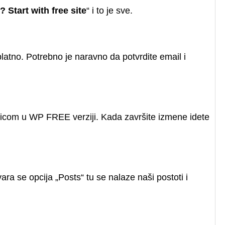
? Start with free site
“ i to je sve.
atno. Potrebno je naravno da potvrdite email i
nicom u WP FREE verziji. Kada završite izmene idete
ra se opcija „Posts“ tu se nalaze naši postoti i