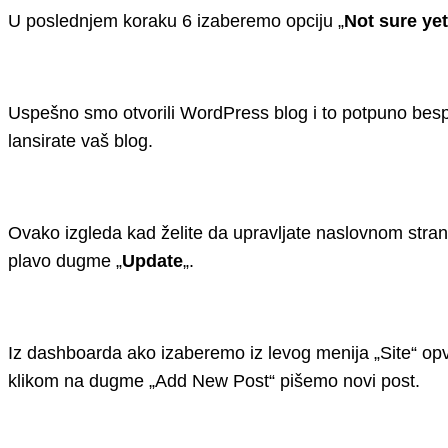
U poslednjem koraku 6 izaberemo opciju „
Not sure yet
Uspešno smo otvorili WordPress blog i to potpuno bespl
lansirate vaš blog.
Ovako izgleda kad želite da upravljate naslovnom stra
plavo dugme „
Update
„.
Iz dashboarda ako izaberemo iz levog menija „Site“ opva
klikom na dugme „Add New Post“ pišemo novi post.