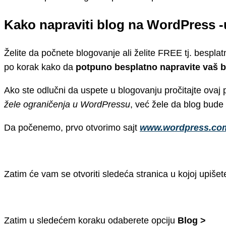
Kako napraviti blog na WordPress -
Želite da počnete blogovanje ali želite FREE tj. besplat
po korak kako da
potpuno besplatno napravite vaš b
Ako ste odlučni da uspete u blogovanju pročitajte ovaj 
žele ograničenja u WordPressu
, već žele da blog bude p
Da počenemo, prvo otvorimo sajt
www.wordpress.co
Zatim će vam se otvoriti sledeća stranica u kojoj upišet
Zatim u sledećem koraku odaberete opciju
Blog >