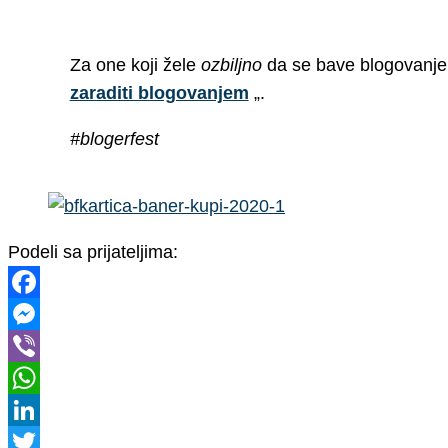
Za one koji žele
ozbiljno
da se bave blogovanjem
zaraditi blogovanjem
„.
#blogerfest
Podeli sa prijateljima:
Facebook
Messenger
Viber
WhatsApp
LinkedIn