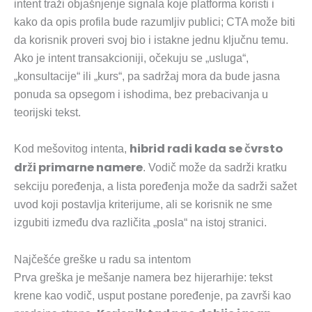
intent traži objašnjenje signala koje platforma koristi i
kako da opis profila bude razumljiv publici; CTA može biti
da korisnik proveri svoj bio i istakne jednu ključnu temu.
Ako je intent transakcioniji, očekuju se „usluga“,
„konsultacije“ ili „kurs“, pa sadržaj mora da bude jasna
ponuda sa opsegom i ishodima, bez prebacivanja u
teorijski tekst.
hibrid radi kada se čvrsto
Kod mešovitog intenta,
drži primarne namere
. Vodič može da sadrži kratku
sekciju poređenja, a lista poređenja može da sadrži sažet
uvod koji postavlja kriterijume, ali se korisnik ne sme
izgubiti između dva različita „posla“ na istoj stranici.
Najčešće greške u radu sa intentom
Prva greška je mešanje namera bez hijerarhije: tekst
krene kao vodič, usput postane poređenje, pa završi kao