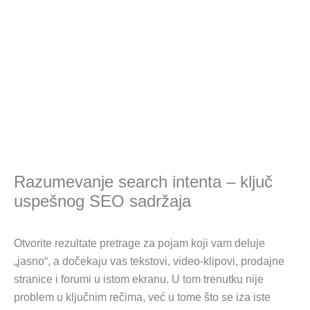
Razumevanje search intenta – ključ
uspešnog SEO sadržaja
Otvorite rezultate pretrage za pojam koji vam deluje
„jasno“, a dočekaju vas tekstovi, video-klipovi, prodajne
stranice i forumi u istom ekranu. U tom trenutku nije
problem u ključnim rečima, već u tome što se iza iste