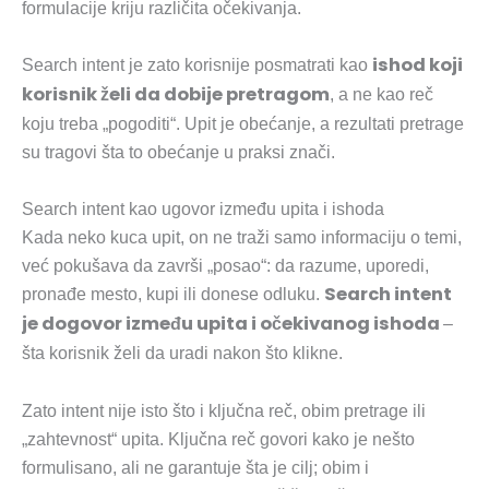
formulacije kriju različita očekivanja.
ishod koji
Search intent je zato korisnije posmatrati kao
korisnik želi da dobije pretragom
, a ne kao reč
koju treba „pogoditi“. Upit je obećanje, a rezultati pretrage
su tragovi šta to obećanje u praksi znači.
Search intent kao ugovor između upita i ishoda
Kada neko kuca upit, on ne traži samo informaciju o temi,
već pokušava da završi „posao“: da razume, uporedi,
Search intent
pronađe mesto, kupi ili donese odluku.
je dogovor između upita i očekivanog ishoda
–
šta korisnik želi da uradi nakon što klikne.
Zato intent nije isto što i ključna reč, obim pretrage ili
„zahtevnost“ upita. Ključna reč govori kako je nešto
formulisano, ali ne garantuje šta je cilj; obim i