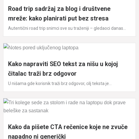
Road trip sadržaj za blog i društvene
mreže: kako planirati put bez stresa
Autentični road trip snimci sve su traženiji – gledaoci danas...
Kako napraviti SEO tekst za nišu u kojoj
čitalac traži brz odgovor
U nišama gde korisnik traži brz odgovor, cilj teksta je...
Kako da pišete CTA rečenice koje ne zvuče
napadno ni generički