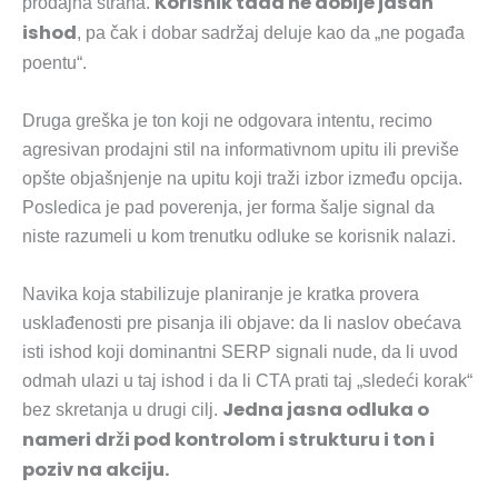
Korisnik tada ne dobije jasan
prodajna strana.
ishod
, pa čak i dobar sadržaj deluje kao da „ne pogađa
poentu“.
Druga greška je ton koji ne odgovara intentu, recimo
agresivan prodajni stil na informativnom upitu ili previše
opšte objašnjenje na upitu koji traži izbor između opcija.
Posledica je pad poverenja, jer forma šalje signal da
niste razumeli u kom trenutku odluke se korisnik nalazi.
Navika koja stabilizuje planiranje je kratka provera
usklađenosti pre pisanja ili objave: da li naslov obećava
isti ishod koji dominantni SERP signali nude, da li uvod
odmah ulazi u taj ishod i da li CTA prati taj „sledeći korak“
Jedna jasna odluka o
bez skretanja u drugi cilj.
nameri drži pod kontrolom i strukturu i ton i
poziv na akciju.