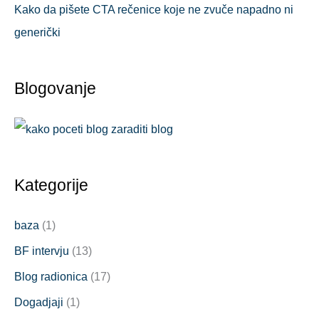
Kako da pišete CTA rečenice koje ne zvuče napadno ni
generički
Blogovanje
Kategorije
baza
(1)
BF intervju
(13)
Blog radionica
(17)
Dogadjaji
(1)