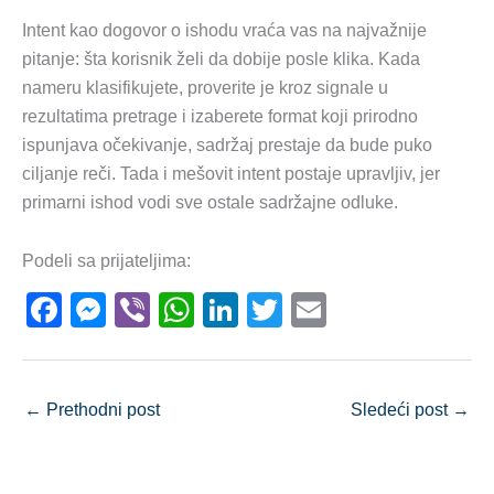
Intent kao dogovor o ishodu vraća vas na najvažnije
pitanje: šta korisnik želi da dobije posle klika. Kada
nameru klasifikujete, proverite je kroz signale u
rezultatima pretrage i izaberete format koji prirodno
ispunjava očekivanje, sadržaj prestaje da bude puko
ciljanje reči. Tada i mešovit intent postaje upravljiv, jer
primarni ishod vodi sve ostale sadržajne odluke.
Podeli sa prijateljima:
F
M
Vi
W
Li
T
E
a
e
b
h
n
wi
m
c
ss
er
at
k
tt
ail
e
e
s
e
er
←
Prethodni post
Sledeći post
→
b
n
A
dI
o
g
p
n