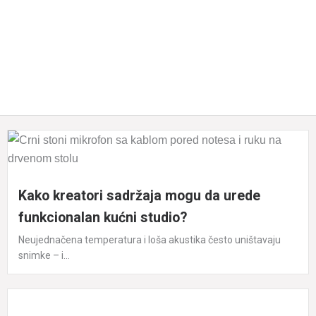
Kako kreatori sadržaja mogu da urede
funkcionalan kućni studio?
Neujednačena temperatura i loša akustika često uništavaju
snimke – i...