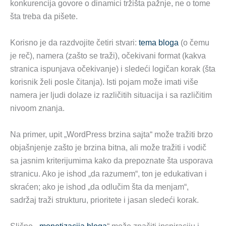
konkurencija govore o dinamici tržišta pažnje, ne o tome
šta treba da pišete.
Korisno je da razdvojite četiri stvari:
tema bloga
(o čemu
je reč), namera (zašto se traži), očekivani format (kakva
stranica ispunjava očekivanje) i sledeći logičan korak (šta
korisnik želi posle čitanja). Isti pojam može imati više
namera jer ljudi dolaze iz različitih situacija i sa različitim
nivoom znanja.
Na primer, upit „WordPress brzina sajta“ može tražiti brzo
objašnjenje zašto je brzina bitna, ali može tražiti i vodič
sa jasnim kriterijumima kako da prepoznate šta usporava
stranicu. Ako je ishod „da razumem“, ton je edukativan i
skraćen; ako je ishod „da odlučim šta da menjam“,
sadržaj traži strukturu, prioritete i jasan sledeći korak.