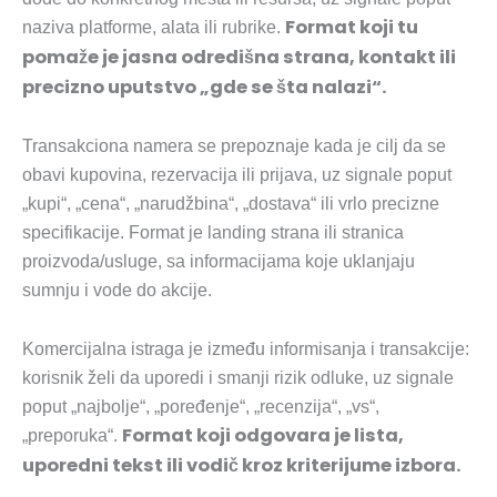
Format koji tu
naziva platforme, alata ili rubrike.
pomaže je jasna odredišna strana, kontakt ili
precizno uputstvo „gde se šta nalazi“.
Transakciona namera se prepoznaje kada je cilj da se
obavi kupovina, rezervacija ili prijava, uz signale poput
„kupi“, „cena“, „narudžbina“, „dostava“ ili vrlo precizne
specifikacije. Format je landing strana ili stranica
proizvoda/usluge, sa informacijama koje uklanjaju
sumnju i vode do akcije.
Komercijalna istraga je između informisanja i transakcije:
korisnik želi da uporedi i smanji rizik odluke, uz signale
poput „najbolje“, „poređenje“, „recenzija“, „vs“,
Format koji odgovara je lista,
„preporuka“.
uporedni tekst ili vodič kroz kriterijume izbora.