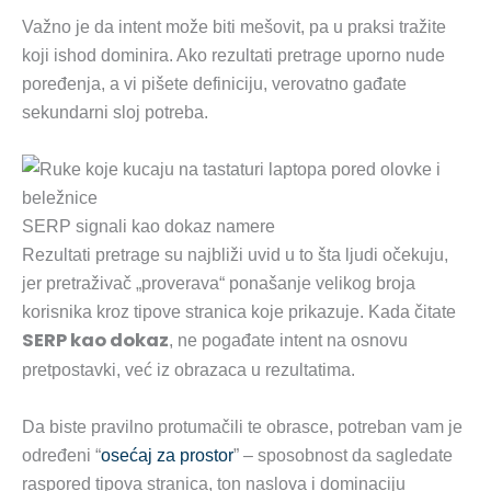
Važno je da intent može biti mešovit, pa u praksi tražite
koji ishod dominira. Ako rezultati pretrage uporno nude
poređenja, a vi pišete definiciju, verovatno gađate
sekundarni sloj potreba.
SERP signali kao dokaz namere
Rezultati pretrage su najbliži uvid u to šta ljudi očekuju,
jer pretraživač „proverava“ ponašanje velikog broja
korisnika kroz tipove stranica koje prikazuje. Kada čitate
SERP kao dokaz
, ne pogađate intent na osnovu
pretpostavki, već iz obrazaca u rezultatima.
Da biste pravilno protumačili te obrasce, potreban vam je
određeni “
osećaj za prostor
” – sposobnost da sagledate
raspored tipova stranica, ton naslova i dominaciju