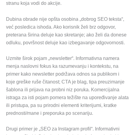
stranu koja vodi do akcije.
Dubina obrade nije opšta osobina „dobrog SEO teksta“,
već posledica ishoda. Ako korisnik želi brz odgovor,
preterana širina deluje kao skretanje; ako želi da donese
odluku, površnost deluje kao izbegavanje odgovornosti.
Uzmite širok pojam „newsletter“. Informativna namera
menja naslovni fokus ka razumevanju i kontekstu, na
primer kako newsletter podržava odnos sa publikom i
koje greške ruše čitanost; CTA je blag, tipa preuzimanje
šablona ili prijava na probni niz poruka. Komercijalna
istraga za isti pojam pomera težište na upoređivanje alata
ili pristupa, pa su prirodni elementi kriterijumi, kratke
prednosti/mane i preporuka po scenariju.
Drugi primer je „SEO za Instagram profil“. Informativni