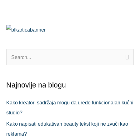
o
er
p
k
П
р
е
Najnovije na blogu
т
р
Kako kreatori sadržaja mogu da urede funkcionalan kućni
а
studio?
г
Kako napisati edukativan beauty tekst koji ne zvuči kao
а
reklama?
з