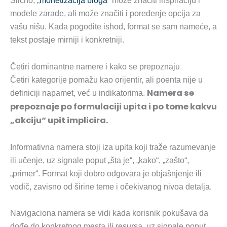
Slično, „
monetizacija bloga
“ može značiti inspiraciju i
modele zarade, ali može značiti i poređenje opcija za
vašu nišu. Kada pogodite ishod, format se sam nameće, a
tekst postaje mirniji i konkretniji.
Četiri dominantne namere i kako se prepoznaju
Četiri kategorije pomažu kao orijentir, ali poenta nije u
Namera se
definiciji napamet, već u indikatorima.
prepoznaje po formulaciji upita i po tome kakvu
„akciju“ upit implicira.
Informativna namera stoji iza upita koji traže razumevanje
ili učenje, uz signale poput „šta je“, „kako“, „zašto“,
„primer“. Format koji dobro odgovara je objašnjenje ili
vodič, zavisno od širine teme i očekivanog nivoa detalja.
Navigaciona namera se vidi kada korisnik pokušava da
dođe do konkretnog mesta ili resursa, uz signale poput