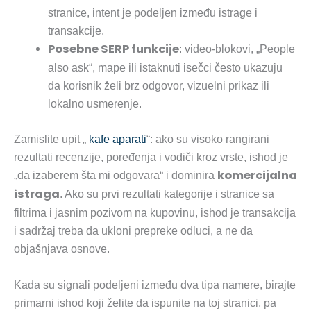
stranice, intent je podeljen između istrage i
transakcije.
Posebne SERP funkcije
: video-blokovi, „People
also ask“, mape ili istaknuti isečci često ukazuju
da korisnik želi brz odgovor, vizuelni prikaz ili
lokalno usmerenje.
Zamislite upit „
kafe aparati
“: ako su visoko rangirani
rezultati recenzije, poređenja i vodiči kroz vrste, ishod je
komercijalna
„da izaberem šta mi odgovara“ i dominira
istraga
. Ako su prvi rezultati kategorije i stranice sa
filtrima i jasnim pozivom na kupovinu, ishod je transakcija
i sadržaj treba da ukloni prepreke odluci, a ne da
objašnjava osnove.
Kada su signali podeljeni između dva tipa namere, birajte
primarni ishod koji želite da ispunite na toj stranici, pa