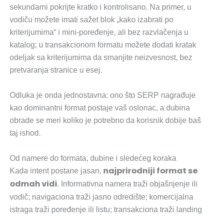
sekundarni pokrijte kratko i kontrolisano. Na primer, u
vodiču možete imati sažet blok „kako izabrati po
kriterijumima“ i mini-poređenje, ali bez razvlačenja u
katalog; u transakcionom formatu možete dodati kratak
odeljak sa kriterijumima da smanjite neizvesnost, bez
pretvaranja stranice u esej.
Odluka je onda jednostavna: ono što SERP nagrađuje
kao dominantni format postaje vaš oslonac, a dubina
obrade se meri koliko je potrebno da korisnik dobije baš
taj ishod.
Od namere do formata, dubine i sledećeg koraka
najprirodniji format se
Kada intent postane jasan,
odmah vidi
. Informativna namera traži objašnjenje ili
vodič; navigaciona traži jasno odredište; komercijalna
istraga traži poređenje ili listu; transakciona traži landing