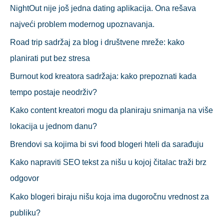
NightOut nije još jedna dating aplikacija. Ona rešava
а
najveći problem modernog upoznavanja.
:
Road trip sadržaj za blog i društvene mreže: kako
planirati put bez stresa
Burnout kod kreatora sadržaja: kako prepoznati kada
tempo postaje neodrživ?
Kako content kreatori mogu da planiraju snimanja na više
lokacija u jednom danu?
Brendovi sa kojima bi svi food blogeri hteli da sarađuju
Kako napraviti SEO tekst za nišu u kojoj čitalac traži brz
odgovor
Kako blogeri biraju nišu koja ima dugoročnu vrednost za
publiku?