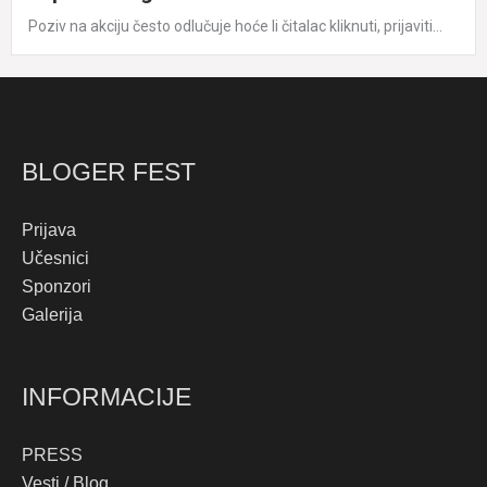
Poziv na akciju često odlučuje hoće li čitalac kliknuti, prijaviti...
BLOGER FEST
Prijava
Učesnici
Sponzori
Galerija
INFORMACIJE
PRESS
Vesti / Blog