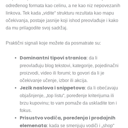
određenog formata kao celinu, a ne kao niz nepovezanih
linkova. Tek kada „vidite“ strukturu rezultata kao mapu
očekivanja, postaje jasnije koji ishod preovlađuje i kako
da mu prilagodite svoj sadržaj.
Praktični signali koje možete da posmatrate su:
Dominantni tipovi stranica
: da li
preovlađuju blog tekstovi, kategorije, pojedinačni
proizvodi, video ili forumi; to govori da li je
očekivanje učenje, izbor ili akcija.
Jezik naslova i snippetova
: da li obećavaju
objašnjenje, „top listu“, poređenje kriterijuma ili
brzu kupovinu; to vam pomaže da uskladite ton i
fokus.
Prisustvo vodiča, poređenja i prodajnih
elemenata
: kada se smenjuju vodiči i „shop“