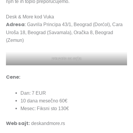
njih te ih toplo preporučujemo.
Desk & More kod Vuka
Adresa
: Gavrila Principa 43/1, Beograd (Dorćol), Cara
Uroša 18, Beograd (Savamala), Oračka 8, Beograd
(Zemun)
preuzeto sa sajta
Cene:
Dan: 7 EUR
10 dana mesečno 60€
Mesec: Fiksni sto 130€
Web sajt:
deskandmore.rs