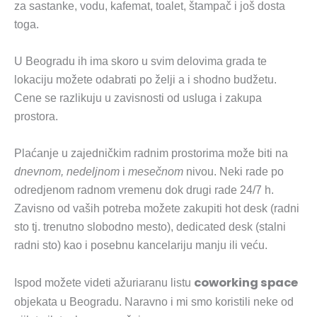
za sastanke, vodu, kafemat, toalet, štampač i još dosta
toga.
U Beogradu ih ima skoro u svim delovima grada te
lokaciju možete odabrati po želji a i shodno budžetu.
Cene se razlikuju u zavisnosti od usluga i zakupa
prostora.
Plaćanje u zajedničkim radnim prostorima može biti na
dnevnom, nedeljnom
i
mesečnom
nivou. Neki rade po
odredjenom radnom vremenu dok drugi rade 24/7 h.
Zavisno od vaših potreba možete zakupiti hot desk (radni
sto tj. trenutno slobodno mesto), dedicated desk (stalni
radni sto) kao i posebnu kancelariju manju ili veću.
coworking space
Ispod možete videti ažuriaranu listu
objekata u Beogradu. Naravno i mi smo koristili neke od