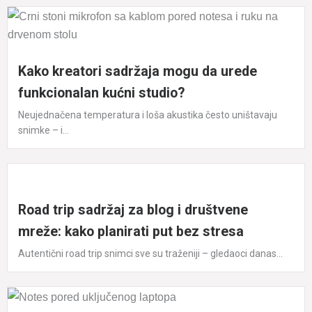
Kako kreatori sadržaja mogu da urede
funkcionalan kućni studio?
Neujednačena temperatura i loša akustika često uništavaju
snimke – i...
Road trip sadržaj za blog i društvene
mreže: kako planirati put bez stresa
Autentični road trip snimci sve su traženiji – gledaoci danas...