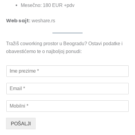
Mesečno: 180 EUR +pdv
Web sajt:
weshare.rs
Tražiš coworking prostor u Beogradu? Ostavi podatke i
obavestićemo te o najboljoj ponudi:
I
m
e
E
p
m
r
a
e
M
i
z
o
l
i
b
m
*
i
e
POŠALJI
l
*
n