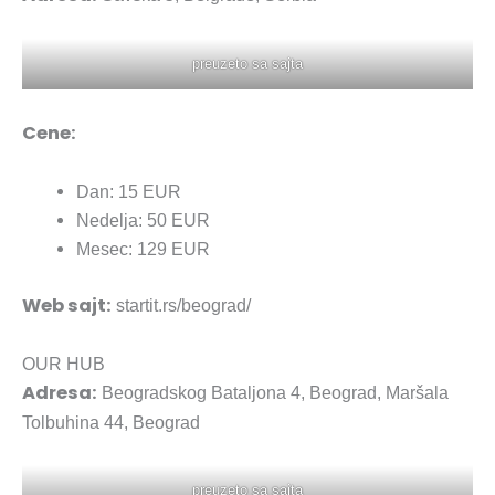
preuzeto sa sajta
Cene:
Dan: 15 EUR
Nedelja: 50 EUR
Mesec: 129 EUR
Web sajt:
startit.rs/beograd/
OUR HUB
Adresa:
Beogradskog Bataljona 4, Beograd, Maršala
Tolbuhina 44, Beograd
preuzeto sa sajta