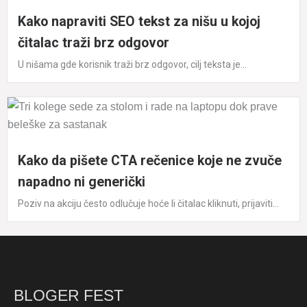
Kako napraviti SEO tekst za nišu u kojoj
čitalac traži brz odgovor
U nišama gde korisnik traži brz odgovor, cilj teksta je...
Kako da pišete CTA rečenice koje ne zvuče
napadno ni generički
Poziv na akciju često odlučuje hoće li čitalac kliknuti, prijaviti...
BLOGER FEST