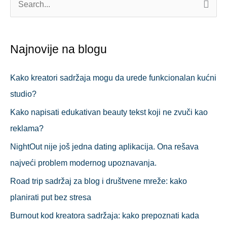
П
р
е
Najnovije na blogu
т
р
Kako kreatori sadržaja mogu da urede funkcionalan kućni
а
studio?
г
Kako napisati edukativan beauty tekst koji ne zvuči kao
а
reklama?
з
NightOut nije još jedna dating aplikacija. Ona rešava
а
najveći problem modernog upoznavanja.
:
Road trip sadržaj za blog i društvene mreže: kako
planirati put bez stresa
Burnout kod kreatora sadržaja: kako prepoznati kada