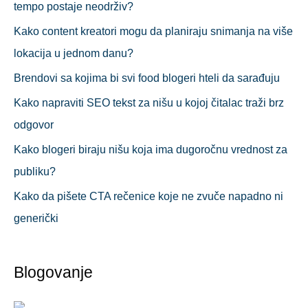
tempo postaje neodrživ?
Kako content kreatori mogu da planiraju snimanja na više
lokacija u jednom danu?
Brendovi sa kojima bi svi food blogeri hteli da sarađuju
Kako napraviti SEO tekst za nišu u kojoj čitalac traži brz
odgovor
Kako blogeri biraju nišu koja ima dugoročnu vrednost za
publiku?
Kako da pišete CTA rečenice koje ne zvuče napadno ni
generički
Blogovanje