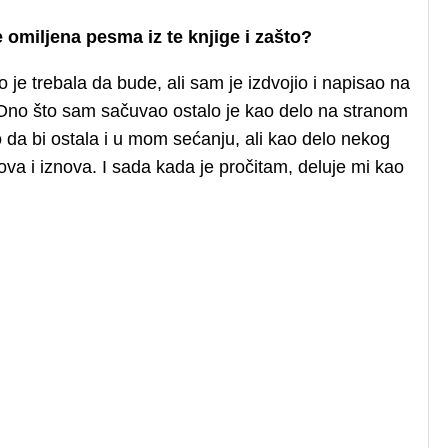
 omiljena pesma iz te knjige i zašto?
vo je trebala da bude, ali sam je izdvojio i napisao na
. Ono što sam sačuvao ostalo je kao delo na stranom
da bi ostala i u mom sećanju, ali kao delo nekog
ova i iznova. I sada kada je pročitam, deluje mi kao