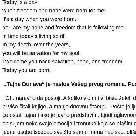
Today is a day
when freedom and hope were born for me;
it’s a day when you were born.
You are my hope and freedom that is following me
in time today’s living spirit.
In my death, over the years,
you will be salvation for my soul.
I welcome you back salvation, hope, and freedom.
Today you are born.
„Tajne Dunava“ je naslov Vašeg prvog romana. Post
Oh, naravno da postoji. A koliko vidim i vi biste želeli d
bi više čitali knjige, a manje dnevnu štampu. Pošto je l
će ostati tajna i ako je javno predstavim. Ljudi uglavn
opisujem neke svoje emocije i trenutke koje se plaši
jedne osobe iscepao sve što sam o nama napisao, otišao