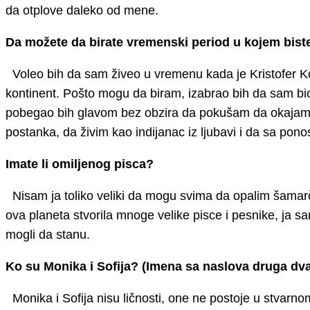
da otplove daleko od mene.
Da možete da birate vremenski period u kojem biste ž
Voleo bih da sam živeo u vremenu kada je Kristofer Ko
kontinent. Pošto mogu da biram, izabrao bih da sam bio 
pobegao bih glavom bez obzira da pokušam da okajam n
postanka, da živim kao indijanac iz ljubavi i da sa po
Imate li omiljenog pisca?
Nisam ja toliko veliki da mogu svima da opalim šamarči
ova planeta stvorila mnoge velike pisce i pesnike, ja s
mogli da stanu.
Ko su Monika i Sofija? (Imena sa naslova druga dv
Monika i Sofija nisu ličnosti, one ne postoje u stvarno