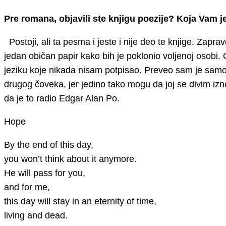
Pre romana, objavili ste knjigu poezije? Koja Vam je
Postoji, ali ta pesma i jeste i nije deo te knjige. Zapra
jedan običan papir kako bih je poklonio voljenoj osobi
jeziku koje nikada nisam potpisao. Preveo sam je samo 
drugog čoveka, jer jedino tako mogu da joj se divim izn
da je to radio Edgar Alan Po.
Hope
By the end of this day,
you won’t think about it anymore.
He will pass for you,
and for me,
this day will stay in an eternity of time,
living and dead.