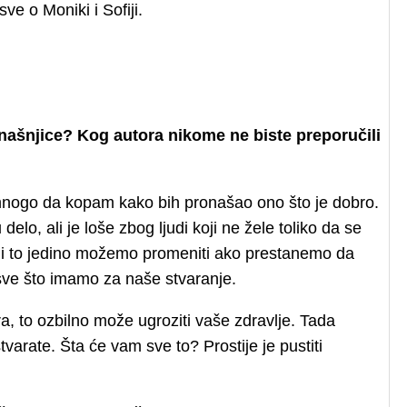
 sve o Moniki i Sofiji.
ašnjice? Kog autora nikome ne biste preporučili
nogo da kopam kako bih pronašao ono što je dobro.
elo, ali je loše zbog ljudi koji ne žele toliko da se
mi to jedino možemo promeniti ako prestanemo da
ve što imamo za naše stvaranje.
a, to ozbilno može ugroziti vaše zdravlje. Tada
tvarate. Šta će vam sve to? Prostije je pustiti