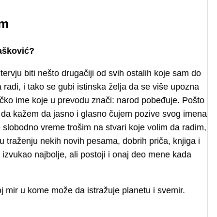
em
rašković?
vju biti nešto drugačiji od svih ostalih koje sam do
adi, i tako se gubi istinska želja da se više upozna
Grčko ime koje u prevodu znači: narod pobeđuje. Pošto
u da kažem da jasno i glasno čujem pozive svog imena
e slobodno vreme trošim na stvari koje volim da radim,
traženju nekih novih pesama, dobrih priča, knjiga i
a izvukao najbolje, ali postoji i onaj deo mene kada
oj mir u kome može da istražuje planetu i svemir.