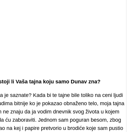
oji li Vaša tajna koju samo Dunav zna?
a je saznate? Kada bi te tajne bile toliko na ceni ljudi
judima bitnije ko je pokazao obnaženo telo, moja tajna
om ne znaju da ja vodim dnevnik svog života u kojem
m da ću zaboraviti. Jednom sam poguran besom, zbog
 na kej i papire pretvorio u brodiće koje sam pustio