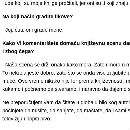
ljude koji su moje knjige pročitali, jer oni su ti koji znaju
Na koji način gradite likove?
Joj, ćuti, oni grade mene.
Kako Vi komentarišete domaću književnu scenu dan
i zbog čega?
Naša scena se drži onako kako mora. Zato i moram m
To nekada jeste dobro, zato što se onda više zaljubite u d
muče. Ovo vreme nikako nije fer prema književnosti i 
kukamo i počnemo da stvaramo, i naravno da dajemo s
Ne preporučujem vam da čitate u globalu bilo kog autor
počinjete da mislite, da sanjate, da maštate, da i sami s
televiziju i popiti pivo.