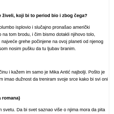
iveli, koji bi to period bio i zbog čega?
lumbo isplovio i slučajno pronašao američki
na tom brodu, i čim bismo dotakli njihovo tolo,
ajveće grehe počinjene na ovoj planeti od njenog
nosom nosim pušku da tu ljubav branim.
nu i kažem im samo je Mika Antić najbolji. Pošto je
am imao dužnost da treniram svoje srce kako bi svi oni
a romana)
m svetu. Da bi svet saznao više o njima mora da pita