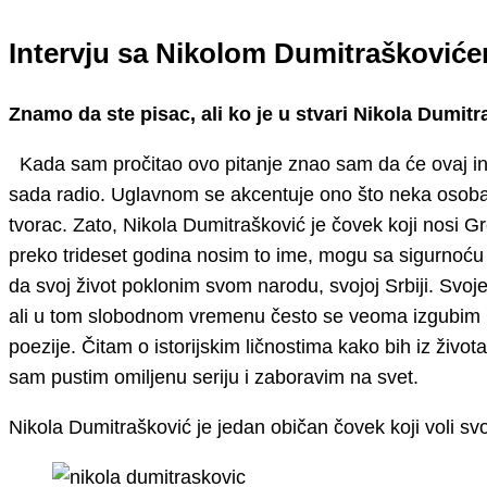
Intervju sa Nikolom Dumitrašković
Znamo da ste pisac, ali ko je u stvari Nikola Dumit
Kada sam pročitao ovo pitanje znao sam da će ovaj inter
sada radio. Uglavnom se akcentuje ono što neka osoba r
tvorac. Zato, Nikola Dumitrašković je čovek koji nosi 
preko trideset godina nosim to ime, mogu sa sigurnoć
da svoj život poklonim svom narodu, svojoj Srbiji. Svoj
ali u tom slobodnom vremenu često se veoma izgubim u 
poezije. Čitam o istorijskim ličnostima kako bih iz život
sam pustim omiljenu seriju i zaboravim na svet.
Nikola Dumitrašković je jedan običan čovek koji voli sv