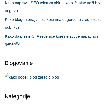
Kako napraviti SEO tekst za nišu u kojoj čitalac traži brz
odgovor
Kako blogeri biraju nišu koja ima dugoročnu vrednost za
publiku?
Kako da pišete CTA rečenice koje ne zvuče napadno ni
generički
Blogovanje
Kategorije