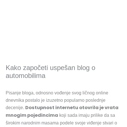
Kako započeti uspešan blog o
automobilima
Pisanje bloga, odnosno vođenje svog ličnog online
dnevnika postalo je izuzetno popularno poslednje
Dostupnost internetu otovrila je vrata
decenije.
mnogim pojedincima
koji sada imaju prilike da sa
širokim narodnim masama podele svoje viđenje stvari o