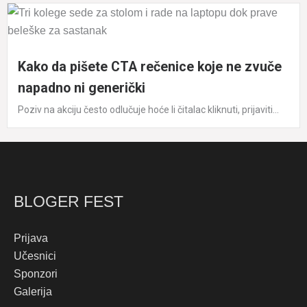
Kako da pišete CTA rečenice koje ne zvuče
napadno ni generički
Poziv na akciju često odlučuje hoće li čitalac kliknuti, prijaviti...
BLOGER FEST
Prijava
Učesnici
Sponzori
Galerija