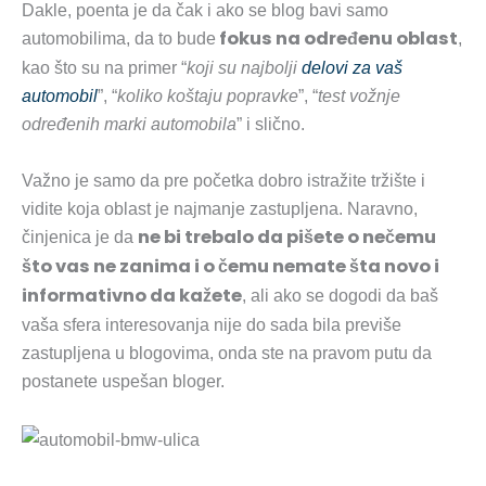
Dakle, poenta je da čak i ako se blog bavi samo
fokus na određenu oblast
automobilima, da to bude
,
kao što su na primer “
koji su najbolji
delovi za vaš
automobil
”, “
koliko koštaju popravke
”, “
test vožnje
određenih marki automobila
” i slično.
Važno je samo da pre početka dobro istražite tržište i
vidite koja oblast je najmanje zastupljena. Naravno,
ne bi trebalo da pišete o nečemu
činjenica je da
što vas ne zanima i o čemu nemate šta novo i
informativno da kažete
, ali ako se dogodi da baš
vaša sfera interesovanja nije do sada bila previše
zastupljena u blogovima, onda ste na pravom putu da
postanete uspešan bloger.