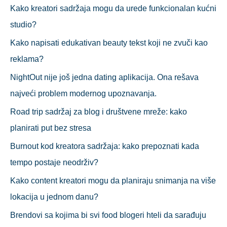
р
Kako kreatori sadržaja mogu da urede funkcionalan kućni
а
studio?
г
Kako napisati edukativan beauty tekst koji ne zvuči kao
а
reklama?
з
NightOut nije još jedna dating aplikacija. Ona rešava
а
najveći problem modernog upoznavanja.
:
Road trip sadržaj za blog i društvene mreže: kako
planirati put bez stresa
Burnout kod kreatora sadržaja: kako prepoznati kada
tempo postaje neodrživ?
Kako content kreatori mogu da planiraju snimanja na više
lokacija u jednom danu?
Brendovi sa kojima bi svi food blogeri hteli da sarađuju