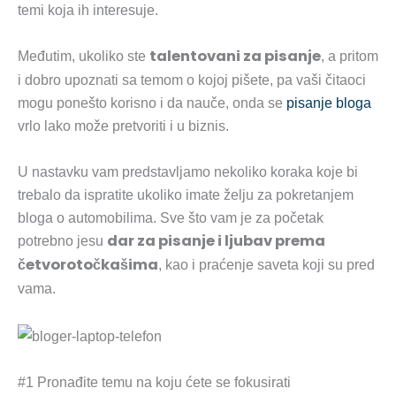
temi koja ih interesuje.
talentovani za pisanje
Međutim, ukoliko ste
, a pritom
i dobro upoznati sa temom o kojoj pišete, pa vaši čitaoci
mogu ponešto korisno i da nauče, onda se
pisanje bloga
vrlo lako može pretvoriti i u biznis.
U nastavku vam predstavljamo nekoliko koraka koje bi
trebalo da ispratite ukoliko imate želju za pokretanjem
bloga o automobilima. Sve što vam je za početak
dar za pisanje i ljubav prema
potrebno jesu
četvorotočkašima
, kao i praćenje saveta koji su pred
vama.
#1 Pronađite temu na koju ćete se fokusirati