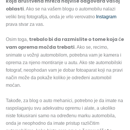
koja društvena mreža najviše odgovara vašoj
oblasti
. Ako se na vašem blogu o automobilu nalazi
veliki broj fotografija, onda je vrlo verovatno
Instagram
prava stvar za vas.
trebalo bi da razmislite o tome koja će
Osim toga,
vam oprema možda trebati
. Ako se, recimo,
snimate u vožnji automobilom, potrebna vam je kamera i
oprema za njeno montiranje u autu. Ako ste automobilski
fotograf, neophodan vam je dobar fotoaparat koji na pravi
način može da pokaže koliko je određeni automobil
moćan.
Takođe, za blog o auto mehanici, potrebno je da imate na
raspolaganju svu adekvatnu opremu i alate, a ukoliko
niste fokusirani samo na određenu marku automobila,
onda je neophodno da imate pristup različitim