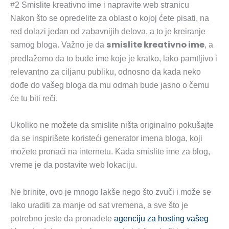
#2 Smislite kreativno ime i napravite web stranicu
Nakon što se opredelite za oblast o kojoj ćete pisati, na
red dolazi jedan od zabavnijih delova, a to je kreiranje
smislite kreativno ime
samog bloga. Važno je da
, a
predlažemo da to bude ime koje je kratko, lako pamtljivo i
relevantno za ciljanu publiku, odnosno da kada neko
dođe do vašeg bloga da mu odmah bude jasno o čemu
će tu biti reči.
Ukoliko ne možete da smislite ništa originalno pokušajte
da se inspirišete koristeći generator imena bloga, koji
možete pronaći na internetu. Kada smislite ime za blog,
vreme je da postavite web lokaciju.
Ne brinite, ovo je mnogo lakše nego što zvuči i može se
lako uraditi za manje od sat vremena, a sve što je
potrebno jeste da pronađete
agenciju za hosting vašeg