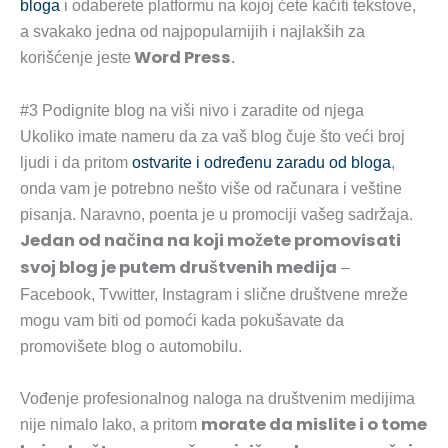
bloga
i odaberete platformu na kojoj ćete kačiti tekstove,
a svakako jedna od najpopularnijih i najlakših za
Word Press
korišćenje jeste
.
#3 Podignite blog na viši nivo i zaradite od njega
Ukoliko imate nameru da za vaš blog čuje što veći broj
ljudi i da pritom
ostvarite i određenu zaradu od bloga
,
onda vam je potrebno nešto više od računara i veštine
pisanja. Naravno, poenta je u promociji vašeg sadržaja.
Jedan od načina na koji možete promovisati
svoj blog je putem društvenih medija
–
Facebook, Tvwitter, Instagram i slične društvene mreže
mogu vam biti od pomoći kada pokušavate da
promovišete blog o automobilu.
Vođenje profesionalnog naloga na društvenim medijima
morate da mislite i o tome
nije nimalo lako, a pritom