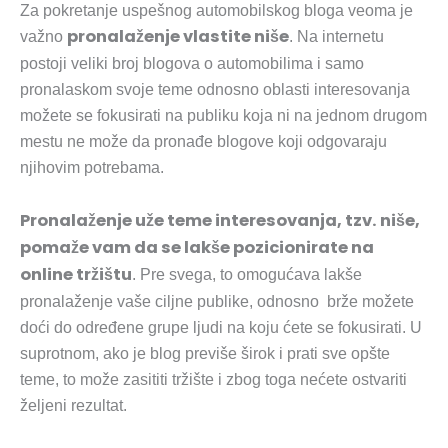
Za pokretanje uspešnog automobilskog bloga veoma je
pronalaženje vlastite niše
važno
. Na internetu
postoji veliki broj blogova o automobilima i samo
pronalaskom svoje teme odnosno oblasti interesovanja
možete se fokusirati na publiku koja ni na jednom drugom
mestu ne može da pronađe blogove koji odgovaraju
njihovim potrebama.
Pronalaženje uže teme interesovanja, tzv. niše,
pomaže vam da se lakše pozicionirate na
online tržištu
. Pre svega, to omogućava lakše
pronalaženje vaše ciljne publike, odnosno brže možete
doći do određene grupe ljudi na koju ćete se fokusirati. U
suprotnom, ako je blog previše širok i prati sve opšte
teme, to može zasititi tržište i zbog toga nećete ostvariti
željeni rezultat.