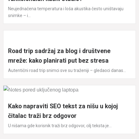
Neujednačena temperatura i loša akustika često uništavaju
snimke – i...
Road trip sadržaj za blog i društvene
mreže: kako planirati put bez stresa
Autentični road trip snimci sve su traženiji – gledaoci danas...
Kako napraviti SEO tekst za nišu u kojoj
čitalac traži brz odgovor
U nišama gde korisnik traži brz odgovor, cilj teksta je...