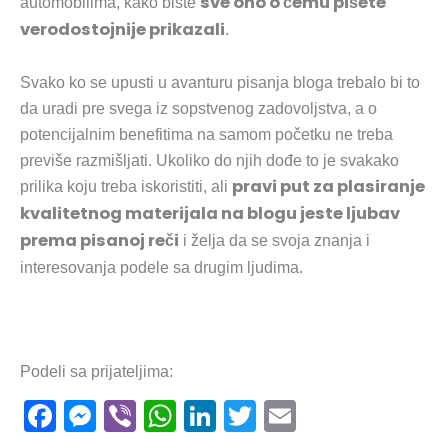
sve ono o čemu pišete
automobilima, kako biste
verodostojnije prikazali
.
Svako ko se upusti u avanturu pisanja bloga trebalo bi to
da uradi pre svega iz sopstvenog zadovoljstva, a o
potencijalnim benefitima na samom početku ne treba
previše razmišljati. Ukoliko do njih dođe to je svakako
pravi put za plasiranje
prilika koju treba iskoristiti, ali
kvalitetnog materijala na blogu jeste ljubav
prema pisanoj reči
i želja da se svoja znanja i
interesovanja podele sa drugim ljudima.
Podeli sa prijateljima:
F
M
Vi
W
Li
T
E