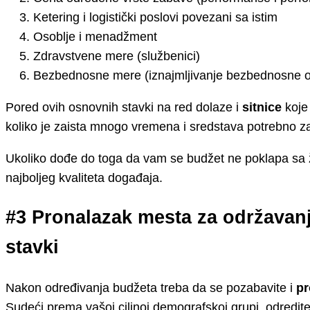
Ketering i logistički poslovi povezani sa istim
Osoblje i menadžment
Zdravstvene mere (službenici)
Bezbednosne mere (iznajmljivanje bezbednosne 
Pored ovih osnovnih stavki na red dolaze i
sitnice
koje 
koliko je zaista mnogo vremena i sredstava potrebno za 
Ukoliko dođe do toga da vam se budžet ne poklapa sa
najboljeg kvaliteta događaja.
#3 Pronalazak mesta za održavanje
stavki
Nakon određivanja budžeta treba da se pozabavite i
pr
Sudeći prema vašoj ciljnoj demografskoj grupi, odredite 