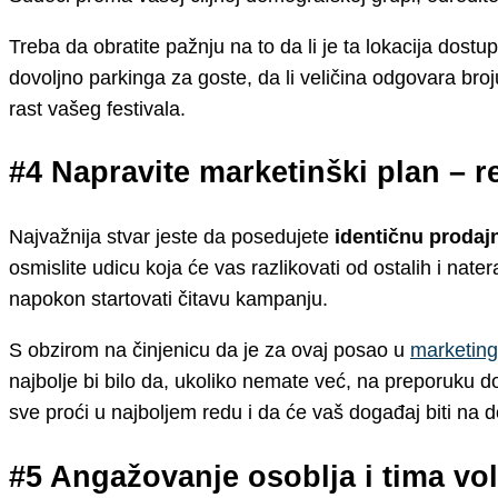
Treba da obratite pažnju na to da li je ta lokacija dost
dovoljno parkinga za goste, da li veličina odgovara broj
rast vašeg festivala.
#4 Napravite marketinški plan – r
Najvažnija stvar jeste da posedujete
identičnu proda
osmislite udicu koja će vas razlikovati od ostalih i nat
napokon startovati čitavu kampanju.
S obzirom na činjenicu da je za ovaj posao u
marketin
najbolje bi bilo da, ukoliko nemate već, na preporuku do
sve proći u najboljem redu i da će vaš događaj biti na 
#5 Angažovanje osoblja i tima vol