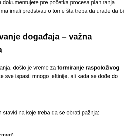
 ih dokumentujete pre početka procesa planiranja
 tima imali predstvau o tome šta treba da urade da bi
avanje događaja – važna
a
ranja, došlo je vreme za
formiranje raspoloživog
će sve ispasti mnogo jeftinije, ali kada se dođe do
h stavki na koje treba da se obrati pažnja:
rmeri)