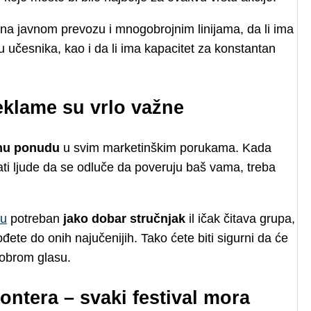
upna javnom prevozu i mnogobrojnim linijama, da li ima
u učesnika, kao i da li ima kapacitet za konstantan
eklame su vrlo važne
jnu ponudu
u svim marketinškim porukama. Kada
erati ljude da se odluče da poveruju baš vama, treba
gu
potreban
jako dobar stručnjak
il ičak čitava grupa,
đete do onih najučenijih. Tako ćete biti sigurni da će
dobrom glasu.
ontera – svaki festival mora