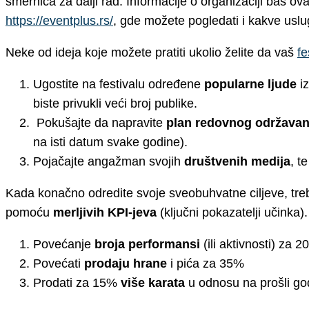
smernica za dalji rad. Informacije o organizaciji baš 
https://eventplus.rs/
, gde možete pogledati i kakve usl
Neke od ideja koje možete pratiti ukolio želite da vaš
fe
Ugostite na festivalu određene
popularne ljude
i
biste privukli veći broj publike.
Pokušajte da napravite
plan redovnog održavan
na isti datum svake godine).
Pojačajte angažman svojih
društvenih medija
, t
Kada konačno odredite svoje sveobuhvatne ciljeve, treb
pomoću
merljivih KPI-jeva
(ključni pokazatelji učinka)
Povećanje
broja performansi
(ili aktivnosti) za
Povećati
prodaju hrane
i pića za 35%
Prodati za 15%
više karata
u odnosu na prošli go