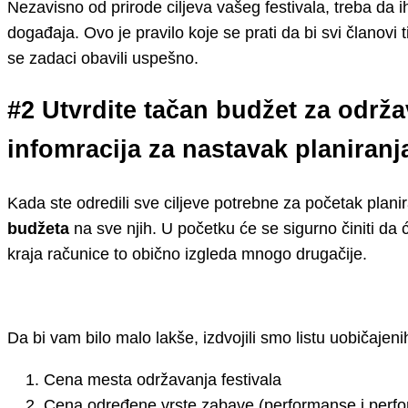
Nezavisno od prirode ciljeva vašeg festivala, treba da
događaja. Ovo je pravilo koje se prati da bi svi članovi
se zadaci obavili uspešno.
#2 Utvrdite tačan budžet za održ
infomracija za nastavak planiranj
Kada ste odredili sve ciljeve potrebne za početak plani
budžeta
na sve njih. U početku će se sigurno činiti da 
kraja računice to obično izgleda mnogo drugačije.
Da bi vam bilo malo lakše, izdvojili smo listu uobičajeni
Cena mesta održavanja festivala
Cena određene vrste zabave (performanse i perfo