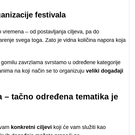
anizacije festivala
o vremena – od postavljanja ciljeva, pa do
renje svega toga. Zato je vidna količina napora koja
i gomilu zavrzlama svrstamo u određene kategorije
zanima na koji način se to organizuju
veliki događaji
a – tačno određena tematika je
u vam
konkretni ciljevi
koji će vam služiti kao