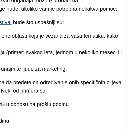
ovakvih događaja možete pronaći na
uge nude, ukoliko vam je potrebna nekakva pomoć.
stival
bude što uspešniji su:
z one oblasti koja je vezana za vašu tematiku, kako
ja
(primer: svakog leta, jednom u nekoliko meseci ili
e unajmite ljude za marketing.
a da pređete na određivanje onih specifičnih ciljeva
. Neki od primera su:
 20% u odnosu na prošlu godinu
dinu