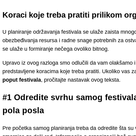
Koraci koje treba pratiti prilikom org
U planiranje održavanja festivala se ulaže zaista mnog
obezbeđivanja resursa i radne snage potrebnih za ostva
se ulaže u formiranje nečega ovoliko bitnog.
Upravo iz ovog razloga smo odlučili da vam olakšamo 
predstavljene koracima koje treba pratiti. Ukoliko vas 
poput festivala
, pročitajte nastavak ovog teksta.
#1 Odredite svrhu samog festival
pola posla
Pre početka samog planiranja treba da odredite šta s