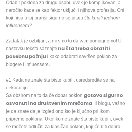
Odabir poklona za drugu osobu uvek je komplikovan, a
naročito kada se kao faktor uključi i njihova profesija. Oni
koji nisu u toj branši sigurno se pitaju
šta kupiti jednom
influenseru?
Zadatak je ozbiljan, a mi smo tu da vam pomognemo! U
na šta treba obratiti
nastavku teksta saznajte
posebnu pažnju
i kako odabrati savršen poklon za
blogere i influensere.
#1 Kada ne znate šta biste kupili, usredsredite se na
dekoraciju
gotovo sigurno
Sa obzirom na to da će dobar poklon
osvanuti na društvenim mrežama
ili blogu, važno
je da znate da je izgled ono što je ključno prilikom
pripreme poklona. Ukoliko ne znate šta biste kupili, uvek
se možete odlučiti za klasičan poklon, koji će biti dobro