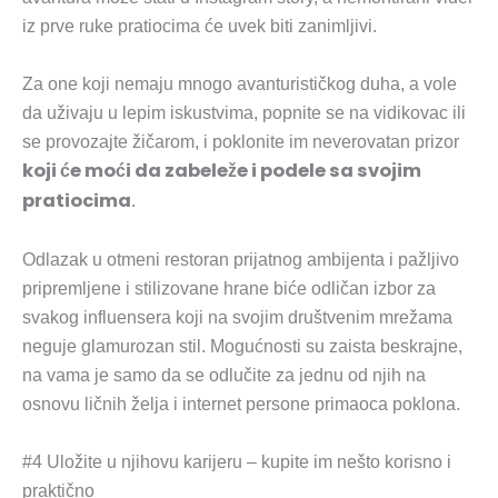
iz prve ruke pratiocima će uvek biti zanimljivi.
Za one koji nemaju mnogo avanturističkog duha, a vole
da uživaju u lepim iskustvima, popnite se na vidikovac ili
se provozajte žičarom, i poklonite im neverovatan prizor
koji će moći da zabeleže i podele sa svojim
pratiocima
.
Odlazak u otmeni restoran prijatnog ambijenta i pažljivo
pripremljene i stilizovane hrane biće odličan izbor za
svakog influensera koji na svojim društvenim mrežama
neguje glamurozan stil. Mogućnosti su zaista beskrajne,
na vama je samo da se odlučite za jednu od njih na
osnovu ličnih želja i internet persone primaoca poklona.
#4 Uložite u njihovu karijeru – kupite im nešto korisno i
praktično