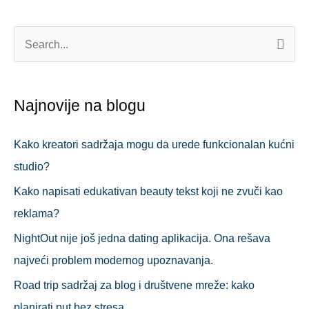
П
р
е
Najnovije na blogu
т
р
Kako kreatori sadržaja mogu da urede funkcionalan kućni
а
studio?
г
Kako napisati edukativan beauty tekst koji ne zvuči kao
а
reklama?
з
NightOut nije još jedna dating aplikacija. Ona rešava
а
najveći problem modernog upoznavanja.
:
Road trip sadržaj za blog i društvene mreže: kako
planirati put bez stresa