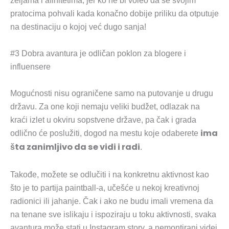
željama i afinitetima, jer ko ne bi voleo da se svojim
pratocima pohvali kada konačno dobije priliku da otputuje
na destinaciju o kojoj već dugo sanja!
#3 Dobra avantura je odličan poklon za blogere i
influensere
Mogućnosti nisu ograničene samo na putovanje u drugu
državu. Za one koji nemaju veliki budžet, odlazak na
kraći izlet u okviru sopstvene države, pa čak i grada
ima
odlično će poslužiti, dogod na mestu koje odaberete
šta zanimljivo da se vidi i radi
.
Takođe, možete se odlučiti i na konkretnu aktivnost kao
što je to partija paintball-a, učešće u nekoj kreativnoj
radionici ili jahanje. Čak i ako ne budu imali vremena da
na tenane sve islikaju i ispoziraju u toku aktivnosti, svaka
avantura može stati u Instagram story, a nemontirani videi