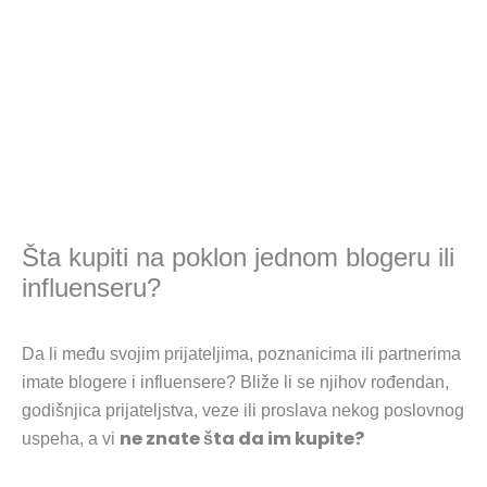
Šta kupiti na poklon jednom blogeru ili
influenseru?
Da li među svojim prijateljima, poznanicima ili partnerima
imate blogere i influensere? Bliže li se njihov rođendan,
godišnjica prijateljstva, veze ili proslava nekog poslovnog
ne znate šta da im kupite?
uspeha, a vi