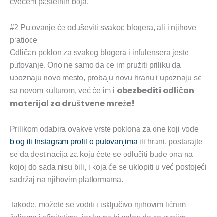
cvećem pastelnih boja.
#2 Putovanje će oduševiti svakog blogera, ali i njihove
pratioce
Odličan poklon za svakog blogera i infulensera jeste
putovanje. Ono ne samo da će im pružiti priliku da
upoznaju novo mesto, probaju novu hranu i upoznaju se
obezbediti odličan
sa novom kulturom, već će im i
materijal za društvene mreže!
Prilikom odabira ovakve vrste poklona za one koji vode
blog ili Instagram profil o putovanjima
ili hrani, postarajte
se da destinacija za koju ćete se odlučiti bude ona na
kojoj do sada nisu bili, i koja će se uklopiti u već postojeći
sadržaj na njihovim platformama.
Takođe, možete se voditi i isključivo njihovim ličnim