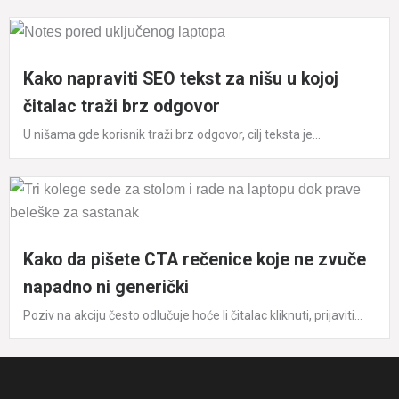
Kako napraviti SEO tekst za nišu u kojoj
čitalac traži brz odgovor
U nišama gde korisnik traži brz odgovor, cilj teksta je...
Kako da pišete CTA rečenice koje ne zvuče
napadno ni generički
Poziv na akciju često odlučuje hoće li čitalac kliknuti, prijaviti...