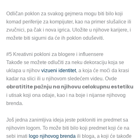
Odličan poklon za svakog gejmera mogu biti bilo koji
komad periferije za kompijuter, kao na primer slušalice ili
zvučnici, pa čak i nova igrica. Uložite u njihove karijere, i
možete biti sigurni da će ih poklon oduševiti.
#5 Kreativni pokloni za blogere i influensere
Takođe se možete odlučiti za neku dekoraciju koja se
uklapa u njihov
vizueni identitet
, a koja će moći da krasi
kadar na slici ili u njihovom sledećem videu. Ovde
obratitite pažnju na njihovu celokupnu estetiku
i utisak koji ona odaje, kao i na boje i nijanse njihovog
brenda.
Još jedna zanimljiva ideja jeste pokloniti im predmet sa
njihovim logom. To može biti bilo koji predmet koji će na
sebi imati
logo njihovog brenda
ili bloga, a koji će takođe