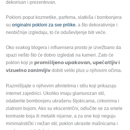
dekorisan i prezentovan.
Pokloni poput kozmetike, parfema, slatkiša i bombonjera
su
originalni pokloni za sve prilike
, a što dekorativnije i
neobičnije izgledaju, to će oduševljenje biti veće.
Oko svakog blogera i influensera prosto je izvežbano da
spazi nešto što će dobro izgledati na kameri. Zato će
promišljeno upakovan, upečatljiv i
poklon koji je
vizuelno zanimljiv
dobiti veliki plus u njihovim očima.
Razmišljajte o njihovim afinitetima i stilu koji prikazuju
internet zajednici. Ukoliko imaju glamurozan stil,
odaberite bombonjeru ukrašenu šljokicama, cirkonima i
zlatnom bojom. Ako su ekscentrični, odlučite se za smele
kontraste boja ili metalik nijanse, a za one koji neguju
minimalistički i nežan stil, poklon ukrasite mašnicama i