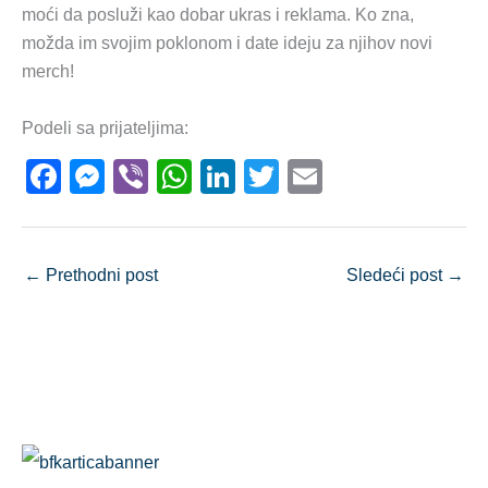
moći da posluži kao dobar ukras i reklama. Ko zna,
možda im svojim poklonom i date ideju za njihov novi
merch!
Podeli sa prijateljima:
F
M
Vi
W
Li
T
E
a
e
b
h
n
wi
m
c
ss
er
at
k
tt
ail
e
e
s
e
er
←
Prethodni post
Sledeći post
→
b
n
A
dI
o
g
p
n
o
er
p
k