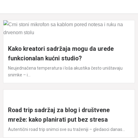
Kako kreatori sadržaja mogu da urede
funkcionalan kućni studio?
Neujednačena temperatura i loša akustika često uništavaju
snimke – i...
Road trip sadržaj za blog i društvene
mreže: kako planirati put bez stresa
Autentični road trip snimci sve su traženiji – gledaoci danas...