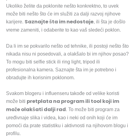
Ukoliko želite da poklonite nešto konkrektno, to uvek
može biti nešto što će im služiti za dalji razvoj njihove
Saznajte šta im nedostaje
karijere.
, ili šta je došlo
vreme zameniti, i odaberite to kao vaš sledeći poklon.
Da li im se pokvarilo nešto od tehnike, ili postoji nešto što
nikada nisu ni posedovali, a olakšalo bi im njihov posao?
To mogu biti selfie stick ili ring light, tripod ili
profesionalna kamera. Saznajte šta im je potrebno i
obradujte ih korisnim poklonom.
Svakom blogeru i influenseru takođe od velike koristi
pretplata na program ili tool koji im
može biti
može olakšati dalji rad
. To može biti program za
uređivnaje slika i videa, kao i neki od onih koji će im
pomoći da prate statistiku i aktivnosti na njihovom blogu i
profilu.