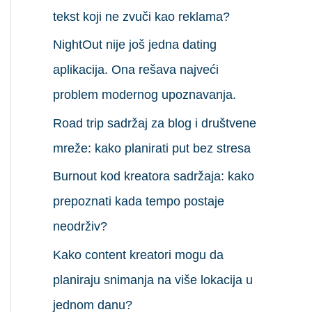
а
tekst koji ne zvuči kao reklama?
з
NightOut nije još jedna dating
а
aplikacija. Ona rešava najveći
:
problem modernog upoznavanja.
Road trip sadržaj za blog i društvene
mreže: kako planirati put bez stresa
Burnout kod kreatora sadržaja: kako
prepoznati kada tempo postaje
neodrživ?
Kako content kreatori mogu da
planiraju snimanja na više lokacija u
jednom danu?