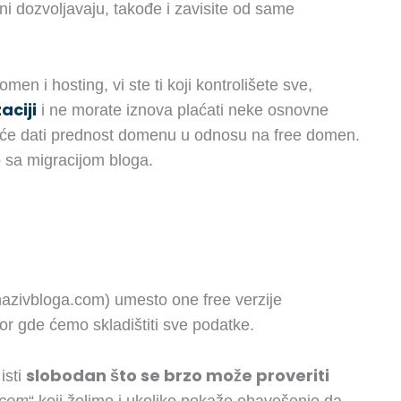
ni dozvoljavaju, takođe i zavisite od same
en i hosting, vi ste ti koji kontrolišete sve,
aciji
i ne morate iznova plaćati neke osnovne
e će dati prednost domenu u odnosu na free domen.
 sa migracijom bloga.
azivbloga.com) umesto one free verzije
tor gde ćemo skladištiti sve podatke.
slobodan što se brzo može proveriti
isti
.com
“ koji želimo i ukoliko pokaže obavešenje da