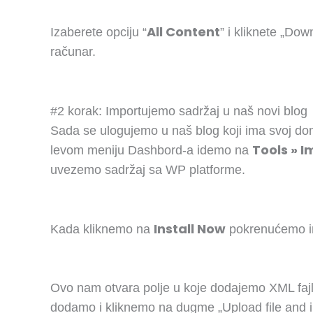
All Content
Izaberete opciju “
” i kliknete „Dow
računar.
#2 korak: Importujemo sadržaj u naš novi blog
Sada se ulogujemo u naš blog koji ima svoj d
Tools » I
levom meniju Dashbord-a idemo na
uvezemo sadržaj sa WP platforme.
Install Now
Kada kliknemo na
pokrenućemo imp
Ovo nam otvara polje u koje dodajemo XML fajl
dodamo i kliknemo na dugme „Upload file and i