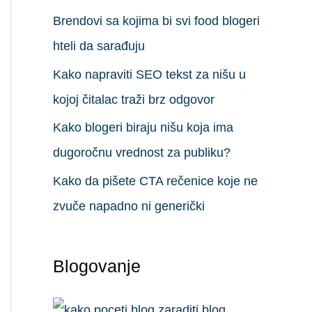
Brendovi sa kojima bi svi food blogeri
hteli da sarađuju
Kako napraviti SEO tekst za nišu u
kojoj čitalac traži brz odgovor
Kako blogeri biraju nišu koja ima
dugoročnu vrednost za publiku?
Kako da pišete CTA rečenice koje ne
zvuče napadno ni generički
Blogovanje