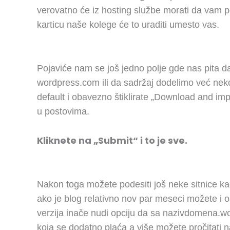
verovatno će iz hosting službe morati da vam p
karticu naše kolege će to uraditi umesto vas.
Pojaviće nam se još jedno polje gde nas pita d
wordpress.com ili da sadržaj dodelimo već nek
default i obavezno štiklirate „Download and impo
u postovima.
Kliknete na „Submit“ i to je sve.
Nakon toga možete podesiti još neke sitnice kao 
ako je blog relativno nov par meseci možete i ost
verzija inače nudi opciju da sa nazivdomena.w
koja se dodatno plaća a više možete pročitati n