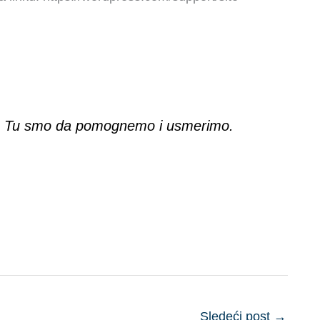
am. Tu smo da pomognemo i usmerimo.
Sledeći post
→