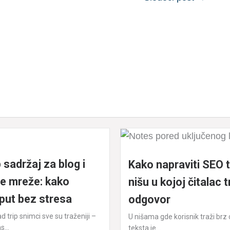
 sadržaj za blog i
Kako napraviti SEO 
e mreže: kako
nišu u kojoj čitalac t
 put bez stresa
odgovor
d trip snimci sve su traženiji –
U nišama gde korisnik traži brz o
...
teksta je...