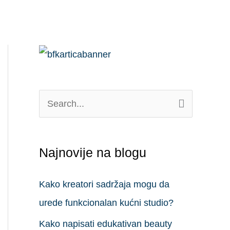
П
р
е
Najnovije na blogu
т
р
Kako kreatori sadržaja mogu da
а
urede funkcionalan kućni studio?
г
Kako napisati edukativan beauty