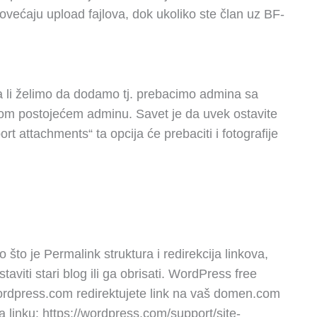
ovećaju upload fajlova, dok ukoliko ste član uz BF-
a li želimo da dodamo tj. prebacimo admina sa
om postojećem adminu. Savet je da uvek ostavite
rt attachments“ ta opcija će prebaciti i fotografije
što je Permalink struktura i redirekcija linkova,
aviti stari blog ili ga obrisati. WordPress free
ordpress.com redirektujete link na vaš domen.com
a linku: https://wordpress.com/support/site-