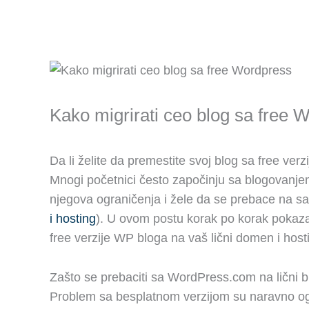
Kako migrirati ceo blog sa free
Da li želite da premestite svoj blog sa free ve
Mnogi početnici često započinju sa blogovanje
njegova ograničenja i žele da se prebace na 
i hosting
). U ovom postu korak po korak pokaz
free verzije WP bloga na vaš lični domen i host
Zašto se prebaciti sa WordPress.com na lični 
Problem sa besplatnom verzijom su naravno ogra