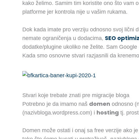
kako želimo. Samim tim koristite ono što vam o
platforme jer kontrola nije u vašim rukama.
Dok kada imate pro verziju odnosno svoj lični dom
SEO optimiz
nemate ograničenja u dodacima,
dodatke/plugine ukoliko ne želite. Sam Googl
Kada smo osnovne stvari razjasnili da krenemo
Stvari koje trebate znati pre migracije bloga
domen
Potrebno je da imamo naš
odnosno (n
hosting
(nazivbloga.wordpress.com) i
tj. pros
Domen može ostati i onaj sa free verzije ako je 
tako što ćemo kucati u pretraživač „
nazivbloga