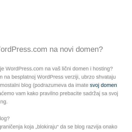
 WordPress.com na novi domen?
rzije WordPress.com na vaš lični domen i hosting?
m na besplatnoj WordPress verziji, ubrzo shvataju
samostalni blog (podrazumeva da imate
svoj domen
aćemo vam kako pravilno prebacite sadržaj sa svoj
ing.
blog?
ničenja koja „blokiraju“ da se blog razvija onako