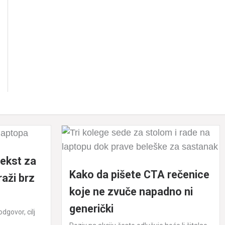
tekst za
Kako da pišete CTA rečenice
raži brz
koje ne zvuče napadno ni
generički
dgovor, cilj