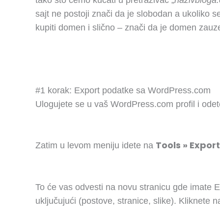
sajt ne postoji znači da je slobodan a ukoliko s
kupiti domen i slično – znači da je domen zauze
#1 korak: Export podatke sa WordPress.com
Ulogujete se u vaš WordPress.com profil i od
Tools » Export
Zatim u levom meniju idete na
To će vas odvesti na novu stranicu gde imate E
uključujući (postove, stranice, slike). Kliknete