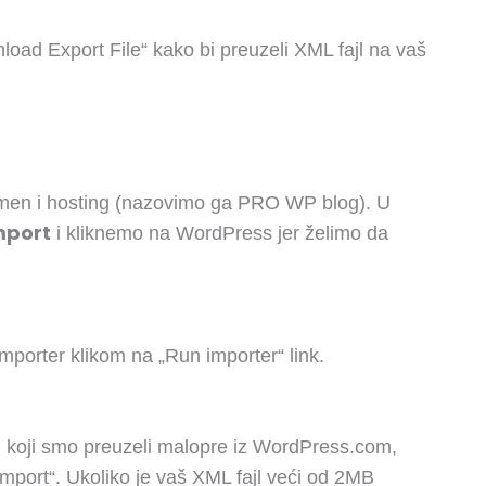
nload Export File“ kako bi preuzeli XML fajl na vaš
omen i hosting (nazovimo ga PRO WP blog). U
mport
i kliknemo na WordPress jer želimo da
orter klikom na „Run importer“ link.
 koji smo preuzeli malopre iz WordPress.com,
mport“. Ukoliko je vaš XML fajl veći od 2MB