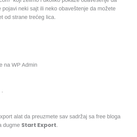
e pojavi neki sajt ili neko obaveštenje da možete
t od strane trećeg lica.
ete na WP Admin
.
xport alat da preuzmete sav sadržaj sa free bloga
Start Export
 na dugme
.